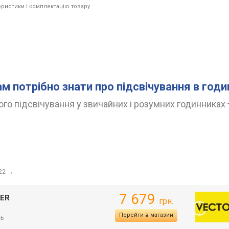
ристики і комплектацію товару
ам потрібно знати про підсвічування в год
го підсвічування у звичайних і розумних годинниках
22
→
7 679
AER
грн.
Перейти в магазин
сь