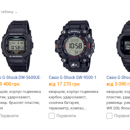
 таблиці
→
o G-Shock DW-5600UE-1
Casio G-Shock GW-9500-1
Casio G-Sh
5 400 грн.
від 17 270 грн.
від 5 090 г
цові, корпус годинника
кварцові, корпус годинника
кварцові, ко
тик, ударозахист,
карбон, ударозахист,
пластик, уда
нець: браслет пластик,
сонячна батарея,
ремінець: ре
ія
термометр, компас,
WR 200, Япон
висотомір, барометр,
порівняти
порівняти
порівн
світовий час, ремінець:
браслет пластик, WR 200,