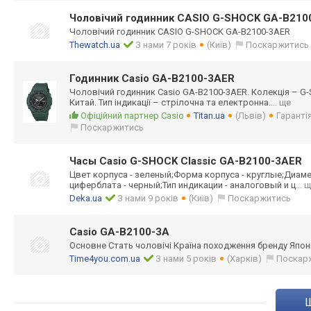
Чоловічий годинник CASIO G-SHOCK GA-B210
Чоловічий годинник CASIO G-SHOCK GA-B2100-3AER
Thewatch.ua
З нами 7 років
(Київ)
Поскаржитись
Годинник Casio GA-B2100-3AER
Чоловічий годинник Casio GA-B2100-3AER. Колекція – G-
Китай. Тип індикації – стрілочна та електронна.
... ще
Офіційний партнер Casio
Titan.ua
(Львів)
Гарантія
Поскаржитись
Часы Casio G-SHOCK Classic GA-B2100-3AER
Цвет корпуса - зеленый;Форма корпуса - круглые;Диамет
циферблата - черный;Тип индикации - аналоговый и ц
... 
Deka.ua
З нами 9 років
(Київ)
Поскаржитись
Casio GA-B2100-3A
Основне Стать чоловічі Країна походження бренду Япон
Time4you.com.ua
З нами 5 років
(Харків)
Поскар