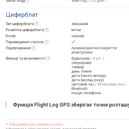
Запас
ходу
5040 год
/ 210 днів /
Циферблат
Тип
циферблата
змішаний
Розмітка
циферблата
мітки
Колір
чорний
Переміщення
стрілок
Підсвічування
люмінесцентне покриття/
електронне
Функції та
можливості
будильник
/ 5 шт. /
секундомір
таймер
день тижня
дата (число місяця)
дата (місяць року)
світовий час
/ 38 часових зон /
Bluetooth
пошук телефона
Функція Flight Log GPS зберігає точне розташ
Повідомити про помилку в описі
Інформація в описі моделі носить довідковий характер.