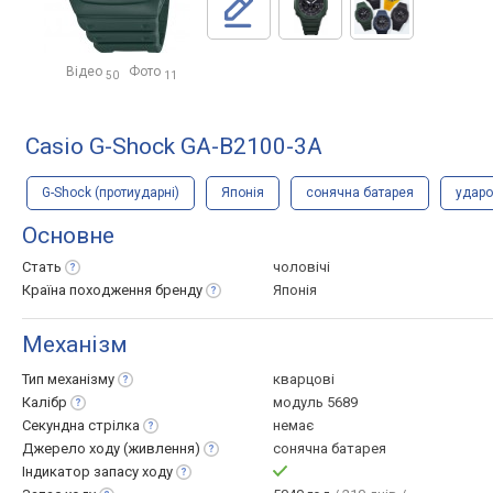
Відео
Фото
50
11
Casio G-Shock GA-B2100-3A
G-Shock (протиударні)
Японія
сонячна батарея
удар
Основне
Стать
чоловічі
Країна походження
бренду
Японія
Механізм
Тип
механізму
кварцові
Калібр
модуль 5689
Секундна
стрілка
немає
Джерело ходу
(живлення)
сонячна батарея
Індикатор запасу
ходу