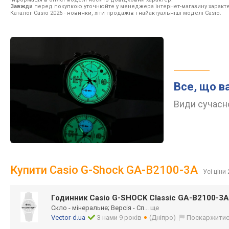
Завжди
перед покупкою уточнюйте у менеджера інтернет-магазину характе
Каталог Casio 2026
- новинки, хіти продажів і найактуальніші моделі Casio.
Все, що в
Види сучасно
Купити Casio G-Shock GA-B2100-3A
Усі ціни 
Годинник Casio G-SHOCK Classic GA-B2100-3
Скло - мінеральне; Версія - Сп
... ще
Vector-d.ua
З нами 9 років
(Дніпро)
Поскаржити