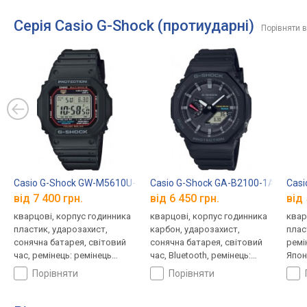
Серія Casio G-Shock (протиударні)
Порівняти в
Casio G-Shock GW-M5610U-1E
Casio G-Shock GA-B2100-1A
Casi
від 7 400 грн.
від 6 450 грн.
від 
кварцові, корпус годинника
кварцові, корпус годинника
квар
пластик, ударозахист,
карбон, ударозахист,
плас
сонячна батарея, світовий
сонячна батарея, світовий
ремі
час, ремінець: ремінець
час, Bluetooth, ремінець:
Япон
каучук, WR 200, Японія
браслет пластик, WR 200,
порівняти
порівняти
Японія