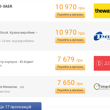
10 970
0-3AER
грн.
Перейти в магазин
10 970
Shock. Країна виробник –
грн.
Перейти в магазин
: 24 міс. від виробника
7 679
грн.
р корпуса - 45.4;Цвет
ще
Перейти в магазин
7 650
грн.
ія Механізм
... ще
Перейти в магазин
житись
ще
17
пропозицій