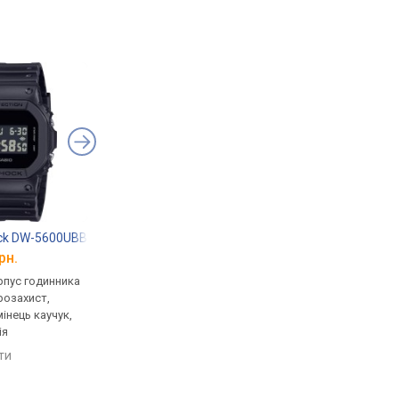
ock DW-5600UBB-1
Casio G-Shock GST-B100D-1A
Casio G-Shock GA-B
рн.
від 19 500 грн.
від 8 784 грн.
рпус годинника
кварцові, корпус годинника
кварцові, корпус го
розахист,
пластик, ударозахист,
карбон, ударозахист,
мінець каучук,
сонячна батарея, світовий
сонячна батарея, сві
ія
час, Bluetooth, ремінець:
час, Bluetooth, реміне
браслет сталь, WR 200,
ремінець каучук, WR 
яти
порівняти
порівняти
Японія
Японія