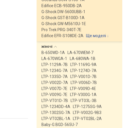
Edifice ECB-950DB-2A
G-Shock DW-5600UBB-1
G-Shock GST-B100D-1A
G-Shock GW-M5610U-1E
Pro Trek PRG-340T-7E
Edifice EFR-S108DE-2A
Ще моделі
↓
жіночі
B-650WD-1A
LA-670WEM-7
LA-670WGA-1
LA-680WA-1B
LTP-1129A-7B
LTP-1169G-9A
LTP-1234G-7A
LTP-1274D-7A
LTP-1335D-7A
LTP-V001D-7B
LTP-V002D-7A
LTP-V006D-7B
LTP-V007D-7E
LTP-V009D-4E
LTP-V009G-7E
LTP-V300G-1A
LTP-VT01D-7B
LTP-VT03L-3B
LTP-1234DD-4A
LTP-1275SG-9A
LTP-1302SG-7A
LTP-V002G-9B3
LTP-VT02BL-1A
LTP-VT02BL-2A
Baby-G BGD-565U-7