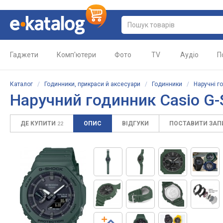
Гаджети
Комп'ютери
Фото
TV
Аудіо
П
Каталог
/
Годинники, прикраси й аксесуари
/
Годинники
/
Наручні г
Наручний годинник Casio G
ДЕ КУПИТИ
ОПИС
ВІДГУКИ
ПОСТАВИТИ ЗА
22