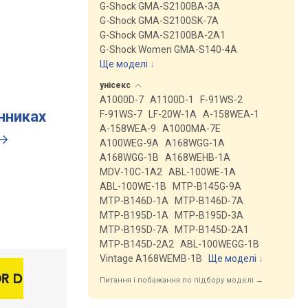
G-Shock GMA-S2100BA-3A
G-Shock GMA-S2100SK-7A
G-Shock GMA-S2100BA-2A1
G-Shock Women GMA-S140-4A
Ще моделі
↓
унісекс
A1000D-7
A1100D-1
F-91WS-2
инниках
F-91WS-7
LF-20W-1A
A-158WEA-1
A-158WEA-9
A1000MA-7E
A100WEG-9A
A168WGG-1A
A168WGG-1B
A168WEHB-1A
MDV-10C-1A2
ABL-100WE-1A
ABL-100WE-1B
MTP-B145G-9A
MTP-B146D-1A
MTP-B146D-7A
MTP-B195D-1A
MTP-B195D-3A
MTP-B195D-7A
MTP-B145D-2A1
MTP-B145D-2A2
ABL-100WEGG-1B
Vintage A168WEMB-1B
Ще моделі
↓
Питання і побажання по підбору моделі →