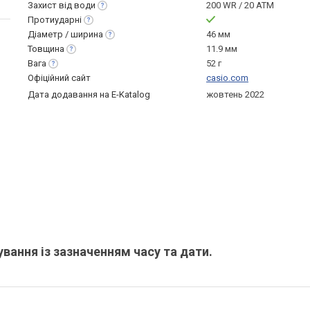
Захист від
води
200 WR / 20 ATM
Протиударні
Діаметр /
ширина
46 мм
Товщина
11.9 мм
Вага
52 г
Офіційний сайт
casio.com
Дата додавання на E-Katalog
жовтень 2022
ування із зазначенням часу та дати.