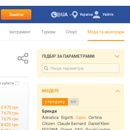
UA
Знайти
Україна
Увійти
Інструмент
Туризм
Спорт
Мода та аксесуари
ПІДБІР ЗА ПАРАМЕТРАМИ
к купити
МОДЕЛІ
у продажу
всі
10 970 грн.
Бренди
7 679 грн.
Adriatica
Bigotti
Casio
Certina
7 679 грн.
Citizen
Claude Bernard
Daniel Klein
8 420 грн.
FESTINA
Orient
Q&Q
Royal London