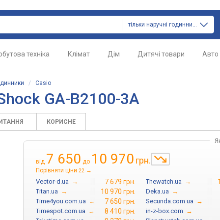
тільки наручні годинники
обутова техніка
Клімат
Дім
Дитячі товари
Авто
одинники
/
Casio
-Shock GA-B2100-3A
ПИТАННЯ
КОРИСНЕ
Я
7 650
10 970
грн.
від
до
Порівняти ціни
→
22
Vector-d.ua
→
7 679 грн.
Thewatch.ua
→
Titan.ua
→
10 970 грн.
Deka.ua
→
Time4you.com.ua
→
7 650 грн.
Secunda.com.ua
→
Timespot.com.ua
→
8 410 грн.
in-z-box.com
→