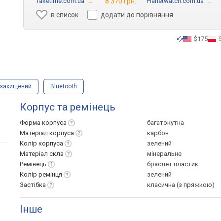
Taketime.com.ua
→
8 370 грн.
Planetwatch.com.ua
→
в список
додати до порівняння
$175
озахищений
Bluetooth
Корпус та ремінець
Форма
корпуса
багатокутна
Матеріал
корпуса
карбон
Колір
корпуса
зелений
Матеріал
скла
мінеральне
Ремінець
браслет пластик
Колір
ремінця
зелений
Застібка
класична (з пряжкою)
Інше