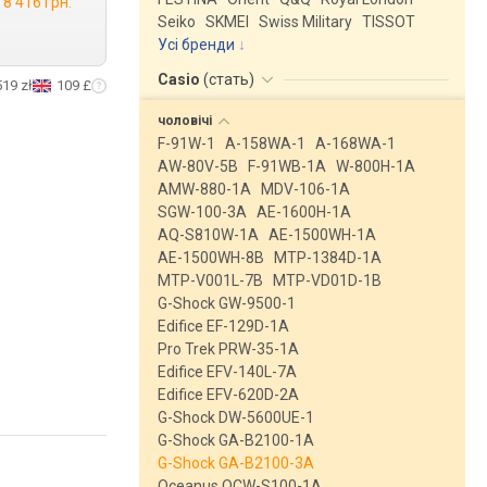
8 416 грн.
Seiko
SKMEI
Swiss Military
TISSOT
Усі бренди
Casio
(
стать
)
519 zł
109 £
чоловічі
F-91W-1
A-158WA-1
A-168WA-1
AW-80V-5B
F-91WB-1A
W-800H-1A
AMW-880-1A
MDV-106-1A
SGW-100-3A
AE-1600H-1A
AQ-S810W-1A
AE-1500WH-1A
AE-1500WH-8B
MTP-1384D-1A
MTP-V001L-7B
MTP-VD01D-1B
G-Shock GW-9500-1
Edifice EF-129D-1A
Pro Trek PRW-35-1A
Edifice EFV-140L-7A
Edifice EFV-620D-2A
G-Shock DW-5600UE-1
G-Shock GA-B2100-1A
G-Shock GA-B2100-3A
Oceanus OCW-S100-1A