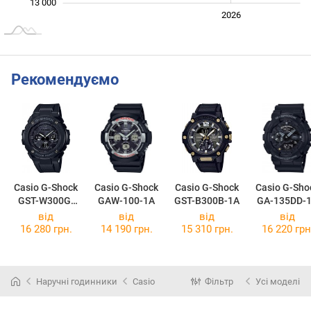
13 000
2024
2025
2028
2026
L
Рекомендуємо
Casio G-Shock
Casio G-Shock
Casio G-Shock
Casio G-Sho
GST-W300G-
GAW-100-1A
GST-B300B-1A
GA-135DD-
1A1
від
від
від
від
16 280 грн.
14 190 грн.
15 310 грн.
16 220 грн
Наручні годинники
Casio
Фільтр
Усі моделі