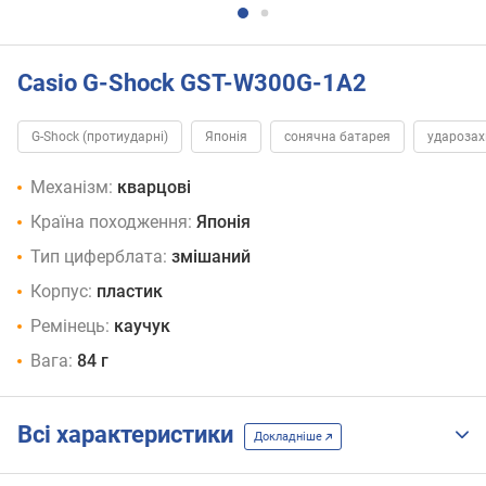
Casio G-Shock GST-W300G-1A2
G-Shock (протиударні)
Японія
сонячна батарея
удароза
Механізм:
кварцові
Країна походження:
Японія
Тип циферблата:
змішаний
Корпус:
пластик
Ремінець:
каучук
Вага:
84 г
Всі характеристики
Докладніше