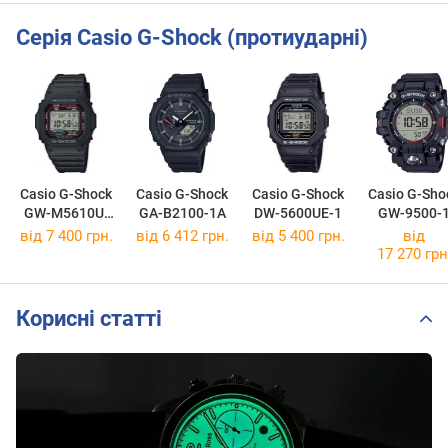
Серія Casio G-Shock (протиударні)
Casio G-Shock
Casio G-Shock
Casio G-Shock
Casio G-Sho
GW-M5610U-
GA-B2100-1A
DW-5600UE-1
GW-9500-
1E
від 7 400 грн.
від 6 412 грн.
від 5 400 грн.
від
17 270 грн
Корисні статті