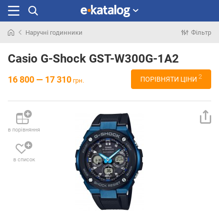
Наручні годинники
Фільтр
Шукали
раніше
Casio G-Shock GST-W300G-1A2
2
16 800 — 17 310
ПОРІВНЯТИ ЦІНИ
грн.
в порівняння
в список