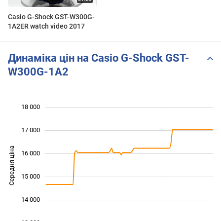
Casio G-Shock GST-W300G-
1A2ER watch video 2017
Динаміка цін на Casio G-Shock GST-
W300G-1A2
18 000
 000
 000
 000
17 000
Середня ціна
16 000
13 000
15 000
14 000