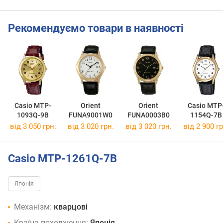
Рекомендуємо товари в наявності
Casio MTP-
Orient
Orient
Casio MTP
1093Q-9B
FUNA9001W0
FUNA0003B0
1154Q-7B
від 3 050 грн.
від 3 020 грн.
від 3 020 грн.
від 2 900 гр
Casio MTP-1261Q-7B
Японія
Механізм:
кварцові
Країна походження:
Японія