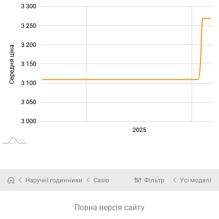
3 300
 900
 950
 350
3 250
3 200
Середня ціна
3 150
3 000
3 100
3 050
3 000
2024
2026
2027
2025
L
Наручні годинники
Casio
Фільтр
Усі моделі
Повна версія сайту