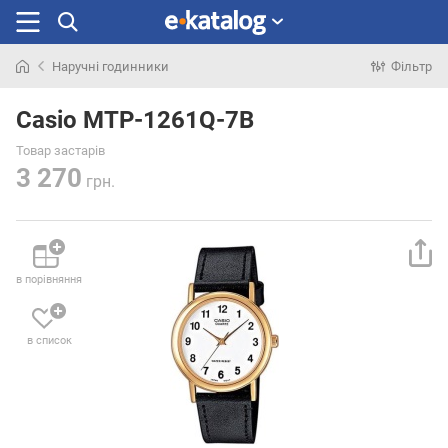
Наручні годинники
Фільтр
Шукали
раніше
Casio MTP-1261Q-7B
Товар застарів
3 270
грн.
в порівняння
в список