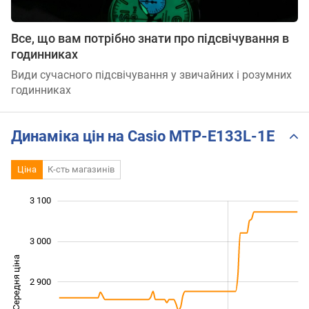
Все, що вам потрібно знати про підсвічування в
годинниках
Види сучасного підсвічування у звичайних і розумних
годинниках
Динаміка цін на Casio MTP-E133L-1E
Ціна
К-сть магазинів
3 100
 600
 650
 750
 850
 950
 200
 500
3 000
Середня ціна
2 900
2 700