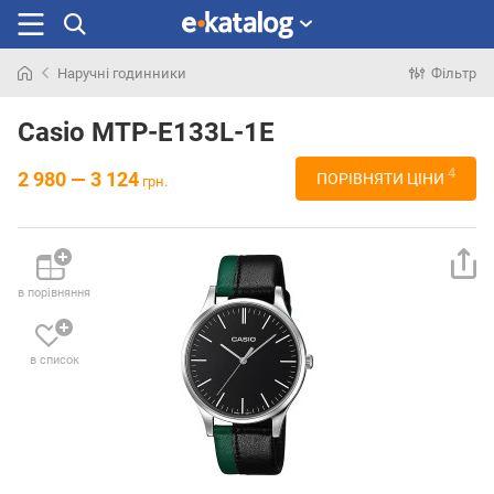
Наручні годинники
Фільтр
Шукали
раніше
Casio MTP-E133L-1E
4
2 980 — 3 124
ПОРІВНЯТИ ЦІНИ
грн.
в порівняння
в список