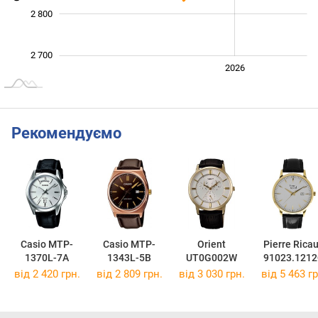
2 800
2 700
2024
2025
2028
2026
L
Рекомендуємо
Casio MTP-
Casio MTP-
Orient
Pierre Rica
1370L-7A
1343L-5B
UT0G002W
91023.121
від 2 420 грн.
від 2 809 грн.
від 3 030 грн.
від 5 463 гр