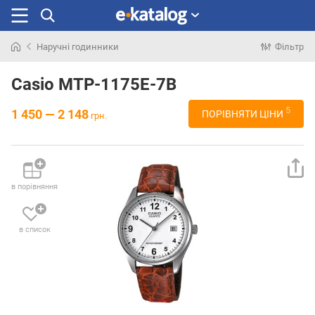
Наручні годинники
Фільтр
Шукали
раніше
Casio MTP-1175E-7B
5
1 450 — 2 148
ПОРІВНЯТИ ЦІНИ
грн.
в порівняння
в список