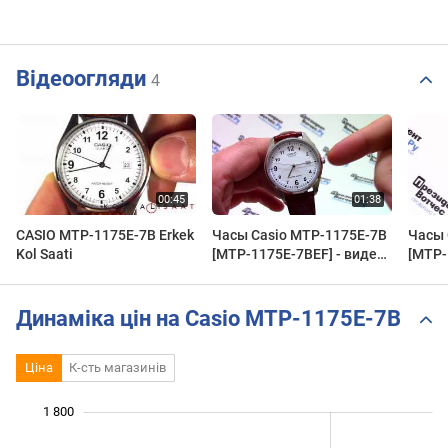
Відеоогляди
4
CASIO MTP-1175E-7B Erkek
Часы Casio MTP-1175E-7B
Часы 
Kol Saati
[MTP-1175E-7BEF] - видео
[MTP-
обзор от
Круго
PresidentWatches.Ru
Presi
Динаміка цін на Casio MTP-1175E-7B
Ціна
К-сть магазинів
1 800
 100
 200
 900