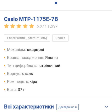
Casio MTP-1175E-7B
5.0 /
1
відгук
Enticer (стиль, елегантність)
Японія
Механізм:
кварцові
Країна походження:
Японія
Тип циферблата:
стрілочний
Корпус:
сталь
Ремінець:
шкіра
Вага:
37 г
Всі характеристики
Докладніше