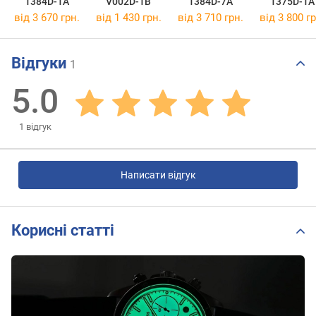
1384D-1A
V002D-1B
1384D-7A
1375D-1A
від 3 670 грн.
від 1 430 грн.
від 3 710 грн.
від 3 800 гр
Відгуки
1
5.0
1
відгук
Написати відгук
Корисні статті