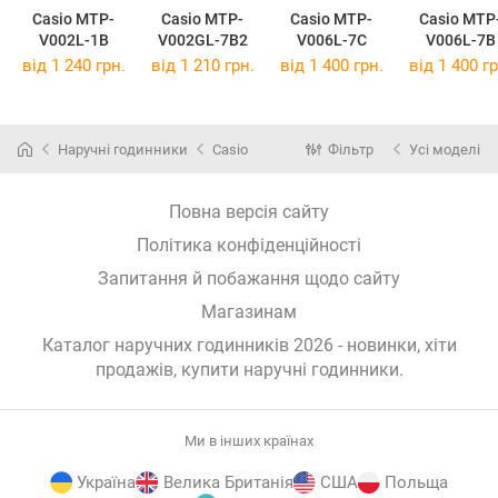
Casio MTP-
Casio MTP-
Casio MTP-
Casio MTP
V002L-1B
V002GL-7B2
V006L-7C
V006L-7B
від 1 240 грн.
від 1 210 грн.
від 1 400 грн.
від 1 400 гр
Наручні годинники
Casio
Фільтр
Усі моделі
Повна версія сайту
Політика конфіденційності
Запитання й побажання щодо сайту
Магазинам
Каталог наручних годинників 2026 - новинки, хіти
продажів,
купити наручні годинники
.
Ми в інших країнах
Україна
Велика Британія
США
Польща