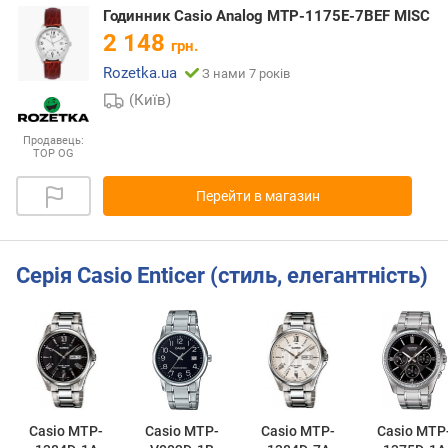
Годинник Casio Analog MTP-1175E-7BEF MISC
2 148
грн.
Rozetka.ua
З нами 7 років
(Київ)
Продавець:
TOP OG
Перейти в магазин
Серія Casio Enticer (стиль, елегантність)
Casio MTP-
Casio MTP-
Casio MTP-
Casio MTP