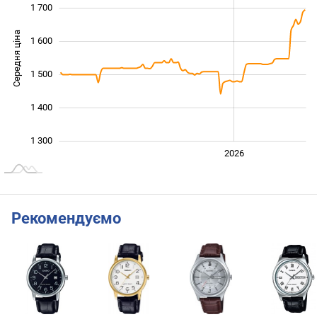
1 700
Середня ціна
1 600
1 300
1 500
1 400
1 300
2024
2025
2028
2026
L
Рекомендуємо