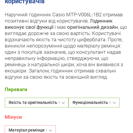
користувачів
Наручний годинник Casio MTP-V006L-1B2 отримав
позитивні відгуки від користувачів.
Годинник
виконує свої функції
і має
оригінальний дизайн
, що
виглядає дорожче за свою вартість. Користувачі
відзначають якість та чистоту циферблата. Проте,
виникли непорозуміння щодо матеріалу ремінця:
один з покупців зазначив, що консультант надав
неправильну інформацію, стверджуючи, що
ремінець з натуральної шкіри, хоча він виявився з
екошкіри. Загалом, годинник отримав схвальні
відгуки за свою якість та зовнішній вигляд.
Переваги
Якість та оригінальність
Функціональність
1
1
Мінуси
Матеріал ремінця
1