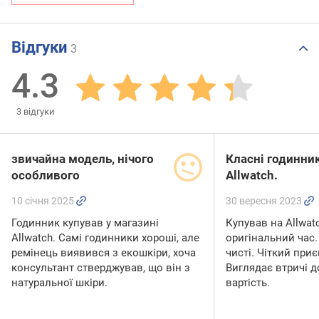
Відгуки
3
4.3
3
відгуки
звичайна модель, нічого
Класні годинни
особливого
Аllwatch.
10 січня 2025
30 вересня 2023
Годинник купував у магазині
Купував на Аllwat
Allwatch. Самі годинники хороші, але
оригінальний час. 
ремінець виявився з екошкіри, хоча
чисті. Чіткий при
консультант стверджував, що він з
Виглядає втричі 
натуральної шкіри.
вартість.