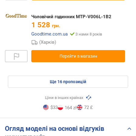
Чоловічий годинник MTP-V006L-1B2
1 528
грн.
Goodtime.com.ua
З нами 8 років
(Харків)
Перейти в магазин
ще
16
пропозицій
Ціни в інших країнах
$33
72 £
164 zł
Огляд моделі на основі відгуків