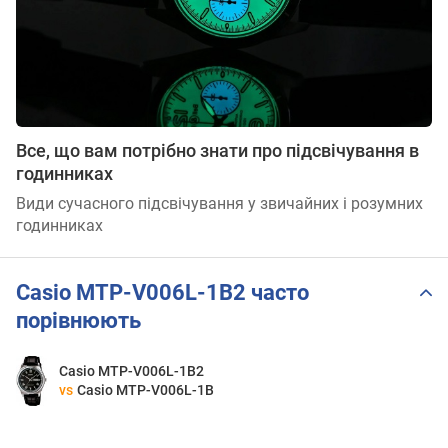
Все, що вам потрібно знати про підсвічування в
годинниках
Види сучасного підсвічування у звичайних і розумних
годинниках
Casio MTP-V006L-1B2 часто
порівнюють
Casio MTP-V006L-1B2
vs
Casio MTP-V006L-1B