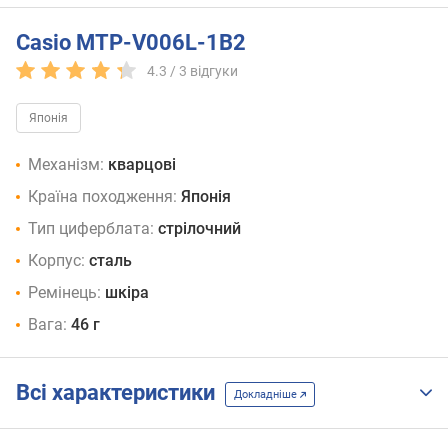
Casio MTP-V006L-1B2
4.3 /
3
відгуки
Японія
Механізм:
кварцові
Країна походження:
Японія
Тип циферблата:
стрілочний
Корпус:
сталь
Ремінець:
шкіра
Вага:
46 г
Всі характеристики
Докладніше