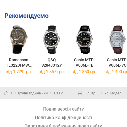
Рекомендуємо
Romanson
Q&Q
Casio MTP-
Casio MTP
TL3220FMWH
S284J312Y
V006L-1B
V006L-7C
GR
від 1 779 грн.
від 1 857 грн.
від 1 350 грн.
від 1 400 гр
Наручні годинники
Casio
Фільтр
Усі моделі
Повна версія сайту
Політика конфіденційності
Запитання й побажання щодо сайту