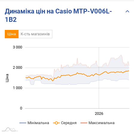
Динаміка цін на Casio MTP-V006L-
1B2
Ціна
К-сть магазинів
3 000
 000
 000
 500
 000
-500
500
2 000
Ціна
1 000
1 000
0
2024
2025
2028
2026
L
Мінімальна
Середня
Максимальна