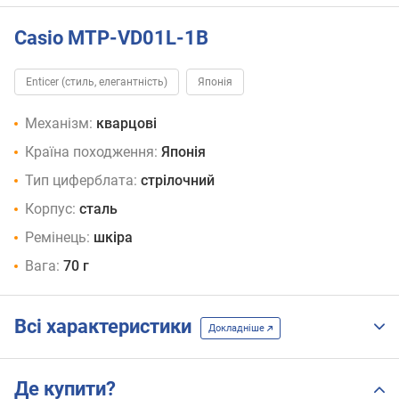
Casio MTP-VD01L-1B
Enticer (стиль, елегантність)
Японія
Механізм:
кварцові
Країна походження:
Японія
Тип циферблата:
стрілочний
Корпус:
сталь
Ремінець:
шкіра
Вага:
70 г
Всі характеристики
Докладніше
Де купити?