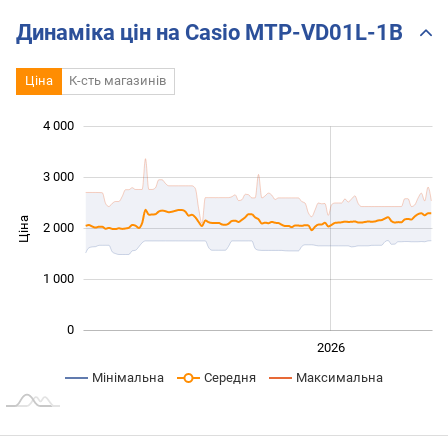
Динаміка цін на Casio MTP-VD01L-1B
Ціна
К-сть магазинів
4 000
 000
 000
 500
 500
 000
-500
500
3 000
Ціна
2 000
1 000
1 000
0
2024
2025
2028
2026
L
Мінімальна
Середня
Максимальна