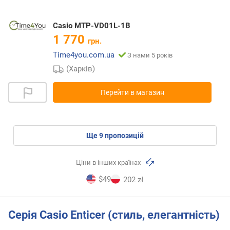
Casio MTP-VD01L-1B
1 770
грн.
Time4you.com.ua
З нами 5 років
(Харків)
Перейти в магазин
ще
9
пропозицій
Ціни в інших країнах
$49
202 zł
Серія Casio Enticer (стиль, елегантність)