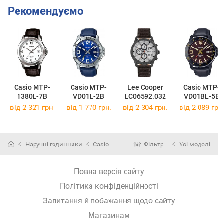
Рекомендуємо
Casio MTP-
Casio MTP-
Lee Cooper
Casio MTP
1380L-7B
VD01L-2B
LC06592.032
VD01BL-5
від 2 321 грн.
від 1 770 грн.
від 2 304 грн.
від 2 089 гр
Наручні годинники
Casio
Фільтр
Усі моделі
Повна версія сайту
Політика конфіденційності
Запитання й побажання щодо сайту
Магазинам