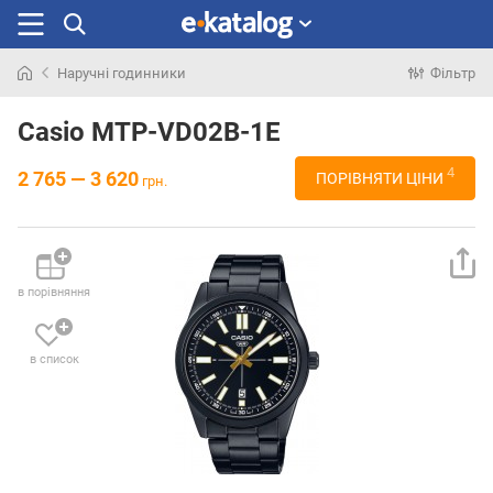
Наручні годинники
Фільтр
Шукали
раніше
Casio MTP-VD02B-1E
4
2 765 — 3 620
ПОРІВНЯТИ ЦІНИ
грн.
в порівняння
в список