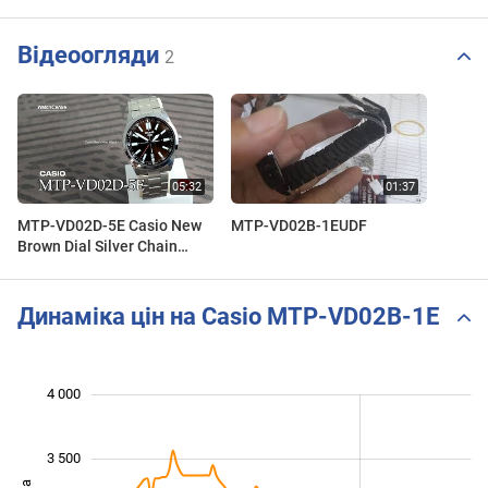
Відеоогляди
2
MTP-VD02D-5E Casio New
MTP-VD02B-1EUDF
Brown Dial Silver Chain
Men's Analog Wrist Watch
with Date
Динаміка цін на Casio MTP-VD02B-1E
 800
 200
 400
 600
 500
 500
 000
4 000
3 500