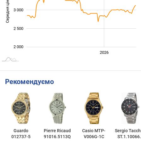
Середня ціна
3 000
2 200
2 500
2 000
2024
2025
2028
2026
L
Рекомендуємо
Guardo
Pierre Ricaud
Casio MTP-
Sergio Tacch
012737-5
91016.5113Q
V006G-1C
ST.1.10066