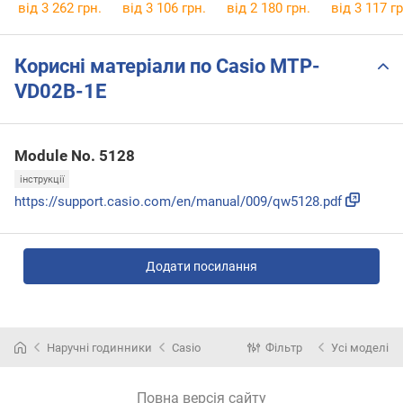
від 3 262 грн.
від 3 106 грн.
від 2 180 грн.
від 3 117 гр
Корисні матеріали по Casio MTP-
VD02B-1E
Module No. 5128
інструкції
https://support.casio.com/en/manual/009/qw5128.pdf
Додати посилання
Наручні годинники
Casio
Фільтр
Усі моделі
Повна версія сайту