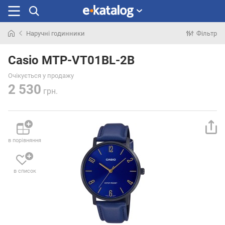
Наручні годинники
Фільтр
Шукали
раніше
Casio MTP-VT01BL-2B
Очікується у продажу
2 530
грн.
в порівняння
в список