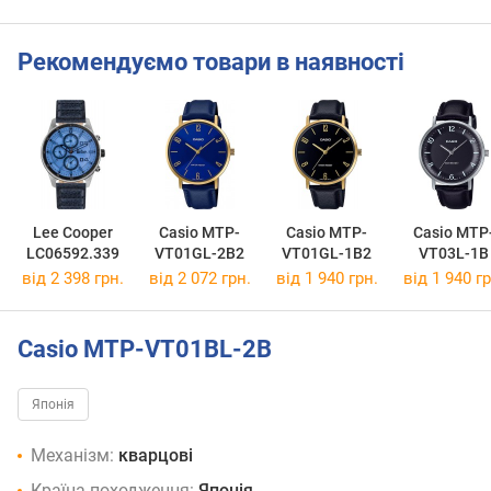
Рекомендуємо товари в наявності
Lee Cooper
Casio MTP-
Casio MTP-
Casio MTP
LC06592.339
VT01GL-2B2
VT01GL-1B2
VT03L-1B
від 2 398 грн.
від 2 072 грн.
від 1 940 грн.
від 1 940 гр
Casio MTP-VT01BL-2B
Японія
Механізм:
кварцові
Країна походження:
Японія