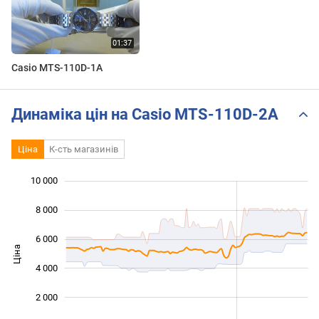
Casio MTS-110D-1A
Динаміка цін на Casio MTS-110D-2A
Ціна
К-сть магазинів
10 000
 000
 000
 000
8 000
6 000
Ціна
10 000
4 000
2 000