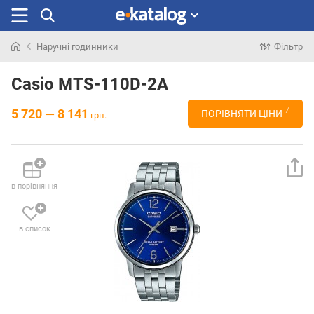
Наручні годинники
Фільтр
Шукали
раніше
Casio MTS-110D-2A
7
5 720 — 8 141
ПОРІВНЯТИ ЦІНИ
грн.
в порівняння
в список