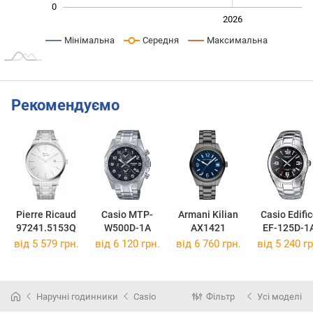
0
2024
2025
2028
2026
L
Мінімальна
Середня
Максимальна
Рекомендуємо
Pierre Ricaud
Casio MTP-
Armani Kilian
Casio Edifi
97241.5153Q
W500D-1A
AX1421
EF-125D-1
від 5 579 грн.
від 6 120 грн.
від 6 760 грн.
від 5 240 гр
Наручні годинники
Casio
Фільтр
Усі моделі