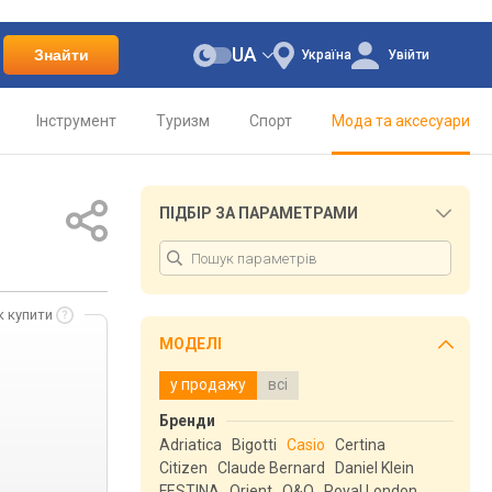
UA
Знайти
Україна
Увійти
Інструмент
Туризм
Спорт
Мода та аксесуари
ПІДБІР ЗА ПАРАМЕТРАМИ
к купити
МОДЕЛІ
у продажу
всі
Бренди
Adriatica
Bigotti
Casio
Certina
Citizen
Claude Bernard
Daniel Klein
FESTINA
Orient
Q&Q
Royal London