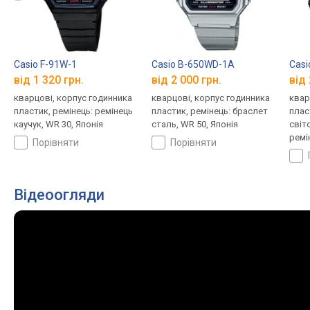
Casio F-91W-1
Casio B-650WD-1A
Cas
від 1 320 грн.
від 2 000 грн.
від 
кварцові, корпус годинника
кварцові, корпус годинника
квар
пластик, ремінець: ремінець
пластик, ремінець: браслет
плас
каучук, WR 30, Японія
сталь, WR 50, Японія
світ
ремі
порівняти
порівняти
Япон
Відеоогляди