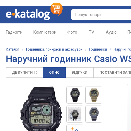
Гаджети
Комп'ютери
Фото
TV
Аудіо
П
Каталог
/
Годинники, прикраси й аксесуари
/
Годинники
/
Наручні г
Наручний годинник Casio W
ДЕ КУПИТИ
ОПИС
ВІДГУКИ
ПОСТАВИТИ ЗА
10