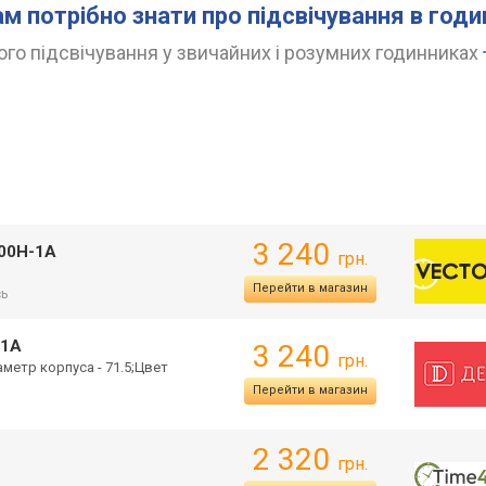
ам потрібно знати про підсвічування в год
го підсвічування у звичайних і розумних годинниках
3 240
00H-1A
грн.
Перейти в магазин
сь
-1A
3 240
грн.
ам
етр корпуса - 71.5;Цвет
Перейти в магазин
2 320
грн.