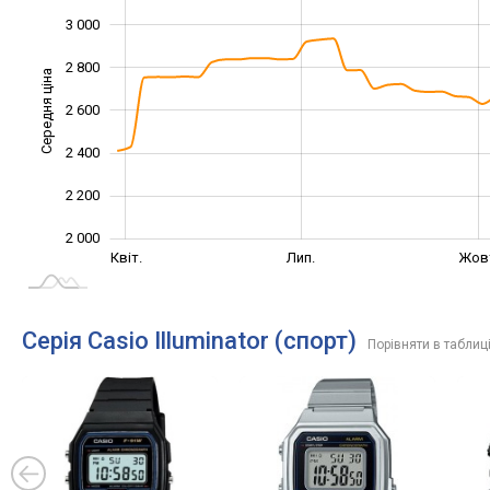
3 000
2 800
Середня ціна
2 600
2 000
2 400
2 200
2 000
Січ. 2025
Жовт.
Квіт.
Лип.
Жов
L
Серія Casio Illuminator (спорт)
Порівняти в таблиц