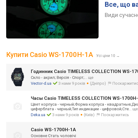
Все, що в
Види сучасно
Купити Casio WS-1700H-1A
Усі ціни 10
→
Годинник Casio TIMELESS COLLECTION WS-17
Скло - акрил; Версія - Спорт;
... ще
Vector-d.ua
З нами 9 років
(Дніпро)
Поскаржити
Часы Casio TIMELESS COLLECTION WS-1700H
Цвет корпуса - черный;Форма корпуса - квадратные;Ди
циферблата - черный;Тип индикации - цифровой;Сте
... ще
Deka.ua
З нами 9 років
(Київ)
Поскаржитись
Casio WS-1700H-1A
Основне Стать чоловічі