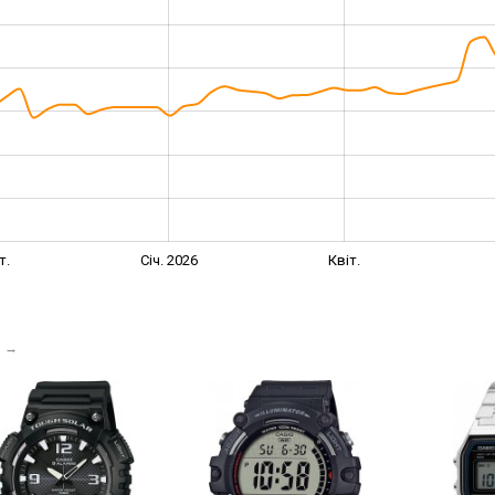
т.
Січ. 2026
Квіт.
і
→