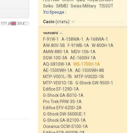
Seiko
SKMEI
Swiss Military
TISSOT
Усі бренди
Casio
(
стать
)
171 zł
35 £
чоловічі
F-91W-1
A-158WA-1
A-168WA-1
AW-80V-5B
F-91WB-1A
W-800H-1A
AMW-880-1A
MDV-106-1A
SGW-100-3A
AE-1600H-1A
AQ-S810W-1A
WS-1700H-1A
AE-1500WH-1A
AE-1500WH-8B
MTP-V001L-7B
MTP-V002D-1B
MTP-VD01D-1B
G-Shock GW-9500-1
Edifice EF-129D-1A
G-Shock GA-B010-1A
Pro Trek PRW-35-1A
Edifice EFV-620D-2A
G-Shock DW-5600UE-1
G-Shock GA-B2100-1A
Oceanus OCW-S100-1A
Edifice ECB-950DB-2A