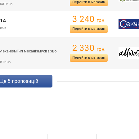
Перейти в магазин
житись
3 240
грн.
-1A
ись
Перейти в магазин
2 330
грн.
яМех
анізмТип механізмукварцо
Перейти в магазин
итись
ще
5
пропозицій