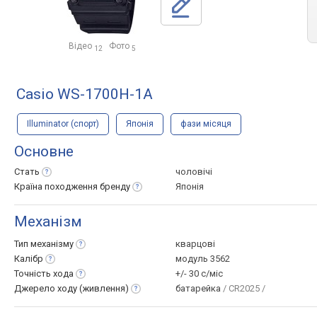
Відео
Фото
12
5
Casio WS-1700H-1A
Illuminator (спорт)
Японія
фази місяця
Основне
Стать
чоловічі
Країна походження
бренду
Японія
Механізм
Тип
механізму
кварцові
Калібр
модуль 3562
Точність
хода
+/- 30 с/міс
Джерело ходу
(живлення)
батарейка
/ CR2025 /