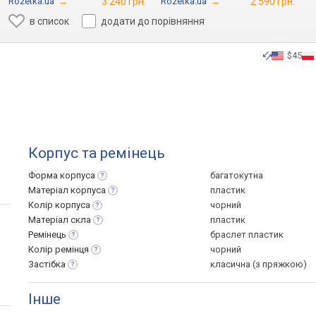
Rozetka.ua
→
3 240 грн.
Rozetka.ua
→
2 590 грн.
в список
додати до порівняння
$45
Корпус та ремінець
Форма
корпуса
багатокутна
Матеріал
корпуса
пластик
Колір
корпуса
чорний
Матеріал
скла
пластик
Ремінець
браслет пластик
Колір
ремінця
чорний
Застібка
класична (з пряжкою)
Інше