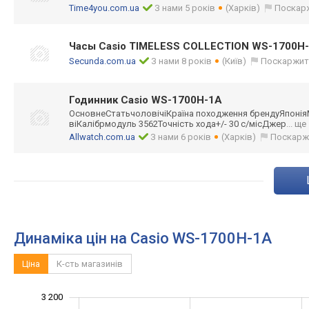
Time4you.com.ua
З нами 5 років
(Харків)
Поскар
Часы Casio TIMELESS COLLECTION WS-1700H
Secunda.com.ua
З нами 8 років
(Київ)
Поскаржит
Годинник Casio WS-1700H-1A
ОсновнеСтатьчол
овічіКраїна походження брендуЯпоні
віКалібрмодуль 3562Точність хода+/- 30 с/місДжер
... ще
Allwatch.com.ua
З нами 6 років
(Харків)
Поскарж
Динаміка цін на Casio WS-1700H-1A
Ціна
К-сть магазинів
3 200
1 600
1 800
3 400