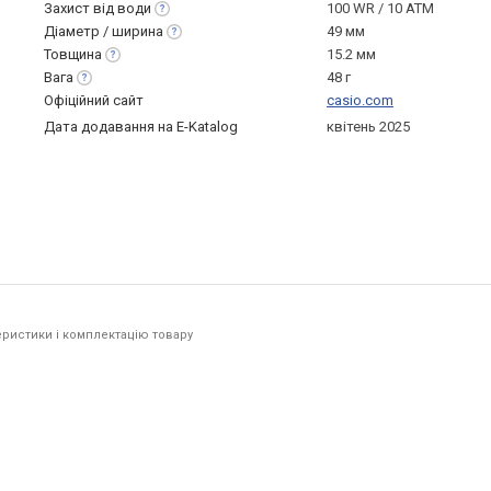
Захист від
води
100 WR / 10 ATM
Діаметр /
ширина
49 мм
Товщина
15.2 мм
Вага
48 г
Офіційний сайт
casio.com
Дата додавання на E-Katalog
квітень 2025
ристики і комплектацію товару