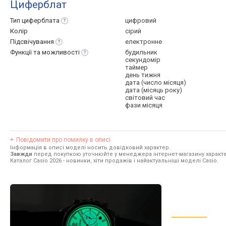
Циферблат
Тип
циферблата
цифровий
Колір
сірий
Підсвічування
електронне
Функції та
можливості
будильник
секундомір
таймер
день тижня
дата (число місяця)
дата (місяць року)
світовий час
фази місяця
Повідомити про помилку в описі
Інформація в описі моделі носить довідковий характер.
Завжди
перед покупкою уточнюйте у менеджера інтернет-магазину характе
Каталог Casio 2026
- новинки, хіти продажів і найактуальніші моделі Casio.