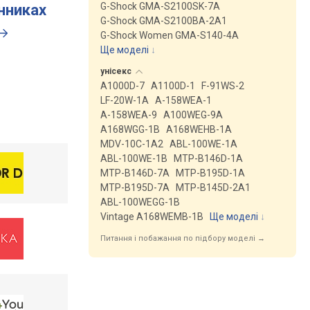
G-Shock GMA-S2100SK-7A
инниках
G-Shock GMA-S2100BA-2A1
G-Shock Women GMA-S140-4A
Ще моделі
↓
унісекс
A1000D-7
A1100D-1
F-91WS-2
LF-20W-1A
A-158WEA-1
A-158WEA-9
A100WEG-9A
A168WGG-1B
A168WEHB-1A
MDV-10C-1A2
ABL-100WE-1A
ABL-100WE-1B
MTP-B146D-1A
MTP-B146D-7A
MTP-B195D-1A
MTP-B195D-7A
MTP-B145D-2A1
ABL-100WEGG-1B
Vintage A168WEMB-1B
Ще моделі
↓
Питання і побажання по підбору моделі →