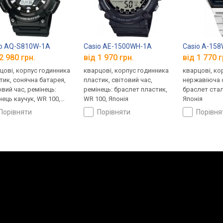
io AQ-S810W-1A
Casio AE-1500WH-1A
Casio A-15
2 980 грн.
від 1 970 грн.
від 1 770 г
цові, корпус годинника
кварцові, корпус годинника
кварцові, ко
тик, сонячна батарея,
пластик, світовий час,
нержавіюча с
овий час, ремінець:
ремінець: браслет пластик,
браслет стал
нець каучук, WR 100,
WR 100, Японія
Японія
ія
порівняти
порівняти
порівн