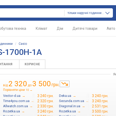
тільки наручні годинники
обутова техніка
Клімат
Дім
Дитячі товари
Авто
одинники
/
Casio
S-1700H-1A
ПИТАННЯ
КОРИСНЕ
Я
2 320
3 500
грн.
від
до
Порівняти ціни
→
10
Vector-d.ua
→
3 240 грн.
Deka.ua
→
3 240 грн.
Time4you.com.ua
→
2 320 грн.
Secunda.com.ua
→
3 240 грн.
Allwatch.com.ua
→
2 330 грн.
Diagonal.in.ua
→
2 531 грн.
Rozetka.ua
→
3 240 грн.
Rozetka.ua
→
3 500 грн.