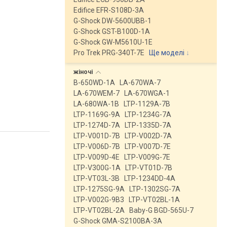
Edifice EFR-S108D-3A
G-Shock DW-5600UBB-1
G-Shock GST-B100D-1A
G-Shock GW-M5610U-1E
Pro Trek PRG-340T-7E
Ще моделі
↓
жіночі
B-650WD-1A
LA-670WA-7
LA-670WEM-7
LA-670WGA-1
LA-680WA-1B
LTP-1129A-7B
LTP-1169G-9A
LTP-1234G-7A
LTP-1274D-7A
LTP-1335D-7A
LTP-V001D-7B
LTP-V002D-7A
LTP-V006D-7B
LTP-V007D-7E
LTP-V009D-4E
LTP-V009G-7E
LTP-V300G-1A
LTP-VT01D-7B
LTP-VT03L-3B
LTP-1234DD-4A
LTP-1275SG-9A
LTP-1302SG-7A
LTP-V002G-9B3
LTP-VT02BL-1A
LTP-VT02BL-2A
Baby-G BGD-565U-7
G-Shock GMA-S2100BA-3A