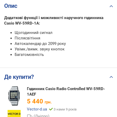
Опис
Додаткові функції і можливості наручного годинника
Casio WV-59RD-1A:
Щогодинний сигнал
Післясвітіння
Автокалендар до 2099 року
Увімк./вимк. звуку кнопок
Багатомовність
Де купити?
Годинник Casio Radio Controlled WV-59RD-
1AEF
5 440
грн.
Vector-d.ua
З нами 9 років
(Дніпро)