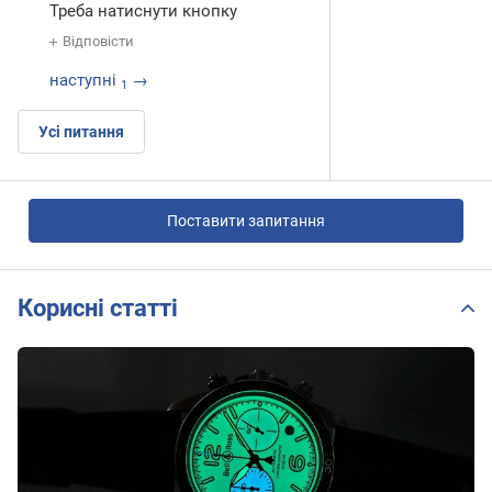
Треба натиснути кнопку
Відповісти
наступні
→
1
Усі питання
Поставити запитання
Корисні статті