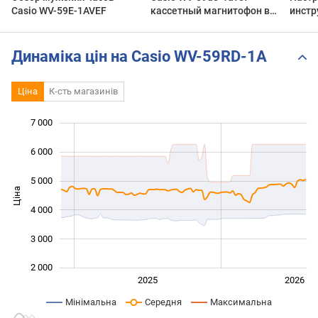
Casio WV-59E-1AVEF
кассетный магнитофон в
инстр
2021
управ
Радио
59E
Динаміка цін на Casio WV-59RD-1A
Ціна
К-сть магазинів
7 000
 000
 000
0
6 000
5 000
Ціна
2 000
4 000
3 000
2 000
2024
2027
2025
2026
L
Мінімальна
Середня
Максимальна