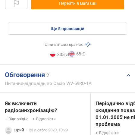
Перейти в магазин
ще
5
пропозицій
Ціни в інших країнах
65 £
335 zł
Обговорення
2
Питання-відповідь по Casio WV-59RD-1A
Як включити
Періодично від
радіосинхронізацію?
скидання показ
01.01.2005 не п
Відповіді
Відповісти
2
проблема
Юрий
23 лютого 2020, 10:29
Відповісти