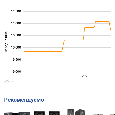
11 500
 000
 000
 500
11 000
Середня ціна
10 500
10 000
10 000
9 500
9 000
2024
2025
2028
2026
L
Рекомендуємо