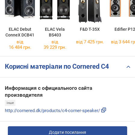
ELAC Debut
ELAC Vela
F&D T-35X
Edifier P1
ConneX DCB41
BS403
від
від
від 7 425 грн.
від 3 644 гр
16 484 грн.
39 229 грн.
Корисні матеріали по Cornered C4
Информация с официального сайта
производителя
інше
http://cornered.dk/products/c4-corner-speaker/
Додати посилання