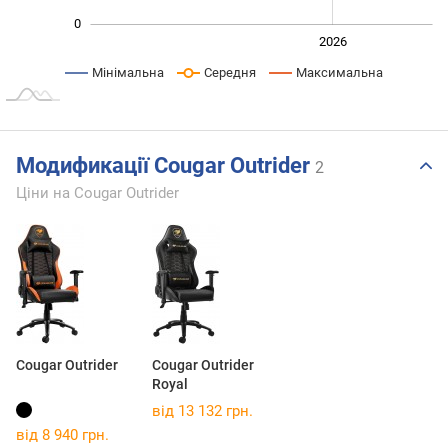
0
2024
2025
2028
2026
L
Мінімальна
Середня
Максимальна
Модификації Cougar Outrider
2
Ціни на Cougar Outrider
Cougar Outrider
Cougar Outrider
Royal
від 13 132 грн.
від 8 940 грн.