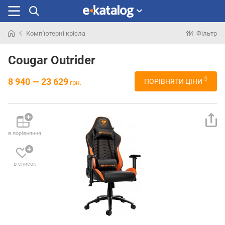
Комп'ютерні крісла
Фільтр
Шукали
раніше
Cougar Outrider
3
8 940 — 23 629
ПОРІВНЯТИ ЦІНИ
грн.
в порівняння
в список