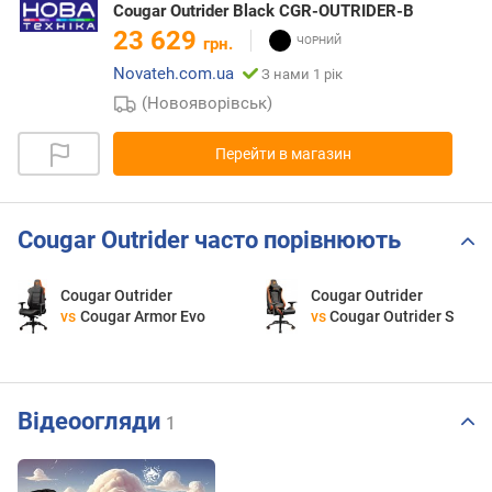
Cougar Outrider Black CGR-OUTRIDER-B
23 629
грн.
Novateh.com.ua
З нами 1 рік
(Новояворівськ)
Перейти в магазин
Cougar Outrider часто порівнюють
Cougar Outrider
Cougar Outrider
vs
Cougar Armor Evo
vs
Cougar Outrider S
Відеоогляди
1