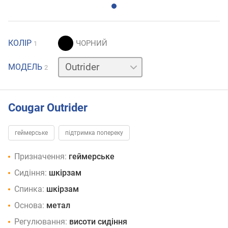
КОЛІР
1
Outrider
МОДЕЛЬ
2
Royal
Cougar Outrider
геймерське
підтримка попереку
Призначення:
геймерське
Сидіння:
шкірзам
Спинка:
шкірзам
Основа:
метал
Регулювання:
висоти сидіння