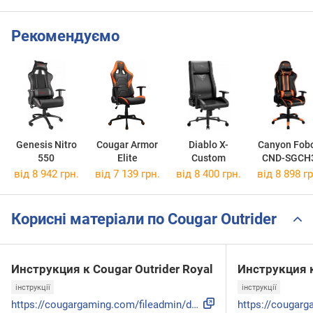
Рекомендуємо
Genesis Nitro
Cougar Armor
Diablo X-
Canyon Fob
550
Elite
Custom
CND-SGCH
від 8 942 грн.
від 7 139 грн.
від 8 400 грн.
від 8 898 гр
Корисні матеріали по Cougar Outrider
Инструкция к Cougar Outrider Royal
Инструкция к
інструкції
інструкції
https://cougargaming.com/fileadmin/downloads/USERS_MANUAL/O...