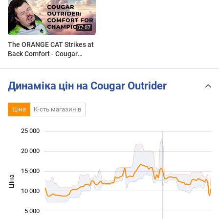
The ORANGE CAT Strikes at
Back Comfort - Cougar
Outrider Comfort Black
Review
Динаміка цін на Cougar Outrider
Ціна
К-сть магазинів
25 000
 000
 000
 000
20 000
15 000
Ціна
10 000
10 000
5 000