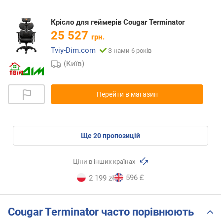
Крісло для геймерів Cougar Terminator
25 527
грн.
Tviy-Dim.com
З нами 6 років
(Київ)
Перейти в магазин
ще
20
пропозицій
Ціни в інших країнах
596 £
2 199 zł
Cougar Terminator часто порівнюють