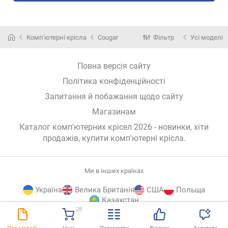
Комп'ютерні крісла
Cougar
Фільтр
Усі моделі
Повна версія сайту
Політика конфіденційності
Запитання й побажання щодо сайту
Магазинам
Каталог комп'ютерних крісел 2026 - новинки, хіти
продажів,
купити комп'ютерні крісла
.
Ми в інших країнах
Україна
Велика Британія
США
Польща
Казахстан
28
E-
© E-Katalog, 2026