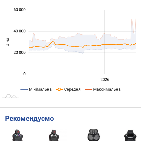
60 000
 000
 000
 000
 000
 000
 000
40 000
Ціна
10 000
20 000
0
2024
2025
2028
2026
L
Мінімальна
Середня
Максимальна
Рекомендуємо