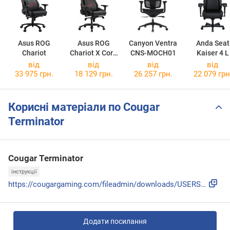
Asus ROG
Asus ROG
Canyon Ventra
Anda Seat
Chariot
Chariot X Core
CNS-MOCH01
Kaiser 4 L
Wide
від
від
від
від
33 975 грн.
18 129 грн.
26 257 грн.
22 079 грн
Корисні матеріали по Cougar
Terminator
Cougar Terminator
інструкції
https://cougargaming.com/fileadmin/downloads/USERS_MANUAL/C...
Додати посилання