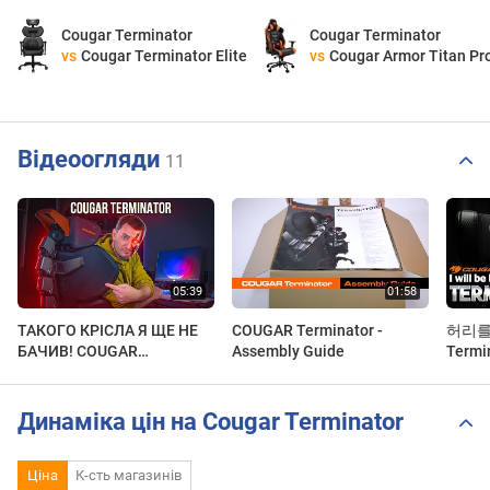
Cougar Terminator
Cougar Terminator
vs
Cougar Terminator Elite
vs
Cougar Armor Titan Pr
Відеоогляди
11
ТАКОГО КРІСЛА Я ЩЕ НЕ
COUGAR Terminator -
허리를 
БАЧИВ! COUGAR
Assembly Guide
Term
Terminator
Динаміка цін на Cougar Terminator
Ціна
К-сть магазинів