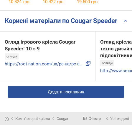
10 824 грн.
10 422 грн.
19 500 грн.
Корисні матеріали по Cougar Speeder
Огляд ігрового крісла Cougar
Огляд крісла 
Speeder: 10 з 9
техно дизайн
підлокітник
огляди
https://root-nation.com/ua/pc-ua/pc-accessories-ua/ua-couga...
огляди
Додати посилання
Комп'ютерні крісла
Cougar
Фільтр
Усі моделі