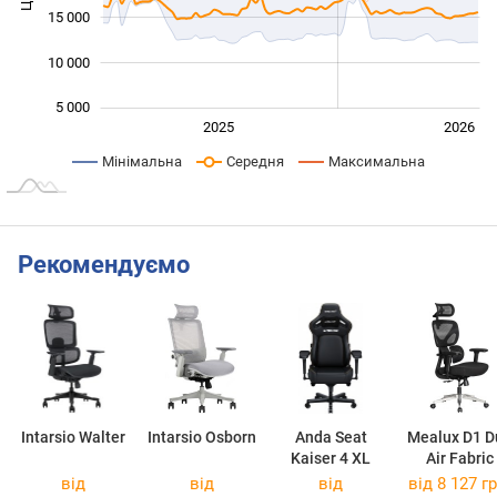
15 000
10 000
5 000
2027
2025
2026
L
Мінімальна
Середня
Максимальна
Рекомендуємо
Intarsio Walter
Intarsio Osborn
Anda Seat
Mealux D1 D
Kaiser 4 XL
Air Fabric
від
від
від
від 8 127 гр