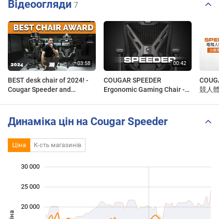
Відеоогляди
7
BEST desk chair of 2024! -
COUGAR SPEEDER
COU
Cougar Speeder and
Ergonomic Gaming Chair -
競人
Speeder one chair review
Fast is a State of Mind
Динаміка цін на Cougar Speeder
Ціна
К-сть магазинів
30 000
 000
 000
0
25 000
20 000
Ціна
10 000