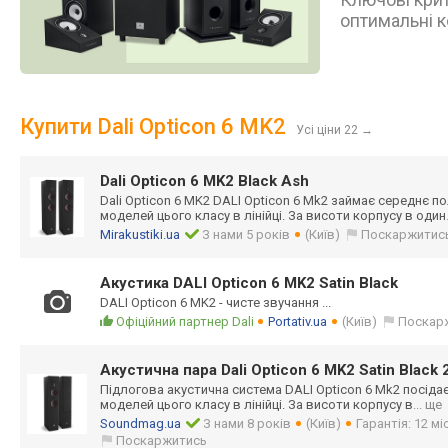
оптимальні к
Купити Dali Opticon 6 MK2
Усі ціни 22
→
Dali Opticon 6 MK2 Black Ash
Dali Opticon 6 MK2 DALI Opticon 6 Mk2 займає середнє 
моделей цього класу в лінійці. За висоти корпусу в один
Mirakustiki.ua
З нами 5 років
(Київ)
Поскаржитис
Акустика DALI Opticon 6 MK2 Satin Black
DALI Opticon 6 MK2 - чисте звучання ...
Офіційний партнер Dali
Portativ.ua
(Київ)
Поскар
Акустична пара Dali Opticon 6 MK2 Satin Black
Підлогова акустична система DALI Opticon 6 Mk2 посіда
моделей цього класу в лінійці. За висоти корпусу в
... ще
Soundmag.ua
З нами 8 років
(Київ)
Гарантія: 12 мі
Поскаржитись