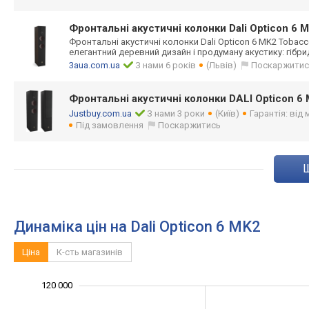
Фронтальні акустичні колонки Dali Opticon 6 
Фронтальні акустичні колонки Dali Opticon 6 MK2 Tobac
елегантний деревний дизайн і продуману акустику: гібри
3aua.com.ua
З нами 6 років
(Львів)
Поскаржитис
Фронтальні акустичні колонки DALI Opticon 6 
Justbuy.com.ua
З нами 3 роки
(Київ)
Гарантія: від
Під замовлення
Поскаржитись
Динаміка цін на Dali Opticon 6 MK2
Ціна
К-сть магазинів
140 000
20 000
30 000
50 000
70 000
0
120 000