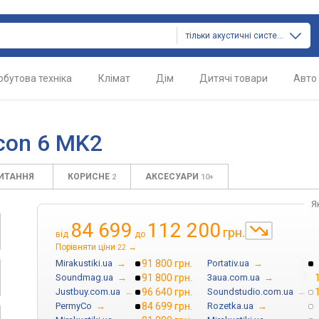
тільки акустичні системи
обутова техніка
Клімат
Дім
Дитячі товари
Авто
icon 6 MK2
ПИТАННЯ
КОРИСНЕ
АКСЕСУАРИ
2
10+
Я
84 699
112 200
грн.
від
до
Порівняти ціни
→
22
Mirakustiki.ua
→
91 800 грн.
Portativ.ua
→
Soundmag.ua
→
91 800 грн.
3aua.com.ua
→
Justbuy.com.ua
→
96 640 грн.
Soundstudio.com.ua
→
PermyCo
→
84 699 грн.
Rozetka.ua
→