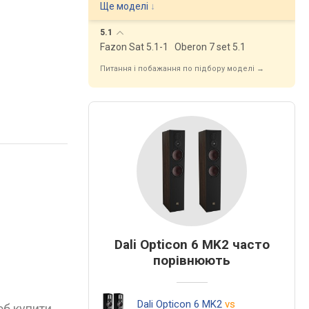
Ще моделі
↓
5.1
Fazon Sat 5.1-1
Oberon 7 set 5.1
Питання і побажання по підбору моделі →
Dali Opticon 6 MK2 часто
порівнюють
Dali Opticon 6 MK2
vs
об купити