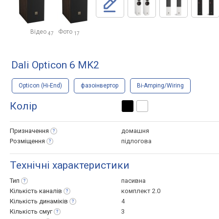
Відео
Фото
47
17
Dali Opticon 6 MK2
Opticon (Hi-End)
фазоінвертор
Bi-Amping/Wiring
Колір
Призначення
домашня
Розміщення
підлогова
Технічні характеристики
Тип
пасивна
Кількість
каналів
комплект 2.0
Кількість
динаміків
4
Кількість
смуг
3