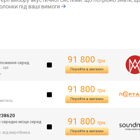
олонки під ваші вимоги
91 800
грн.
положення серед
... ще
Перейти в магазин
ь
91 800
грн.
Перейти в магазин
житись
 238620
91 800
є середнє місце серед
грн.
Перейти в магазин
с. від виробника