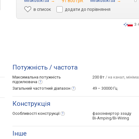
Mirakustiki.ua
→
91 800 грн.
Mirakustiki.ua
→
в список
додати до порівняння
3 
Потужність / частота
Максимальна потужність
200 Вт
/ на канал, мініма
підсилювача
Загальний частотний
діапазон
49 – 30000 Гц
Конструкція
Особливості
конструкції
фазоінвертор ззаду
Bi-Amping/Bi-Wiring
Інше