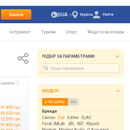
UA
Знайти
Україна
Увійти
Інструмент
Туризм
Спорт
Мода та аксесуари
ПІДБІР ЗА ПАРАМЕТРАМИ
к купити
МОДЕЛІ
у продажу
всі
91 800 грн.
Бренди
100 650 грн.
Canton
Dali
Edifier
ELAC
112 200 грн.
Focal JMLab
JBL
KEF
Klipsch
91 800 грн.
Magnat
Monitor Audio
Q Acoustics