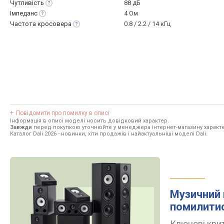
Чутливість
88 дБ
Імпеданс
4 Ом
Частота
кросовера
0.8 / 2.2 / 14 кГц
Повідомити про помилку в описі
Інформація в описі моделі носить довідковий характер.
Завжди
перед покупкою уточнюйте у менеджера інтернет-магазину характе
Каталог Dali 2026
- новинки, хіти продажів і найактуальніші моделі Dali.
Музичний 
помилити
Ключові крит