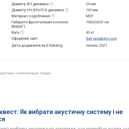
Діаметр ВЧ
динаміка
29 мм
Діаметр НЧ (НЧ/СЧ)
динаміка
165 мм
Матеріал
оздоблення
MDF
Габарити фронтальних колонок
100x20x33 см
(ВхШхГ)
Вага
43 кг
Офіційний сайт
dali-speakers.com
Дата додавання на E-Katalog
липень 2021
ристики і комплектацію товару
квест: Як вибрати акустичну систему і не
ся
ерії вибору акустичної системи: що потрібно знати, щ