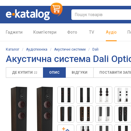
Гаджети
Комп'ютери
Фото
TV
Аудіо
П
Каталог
/
Аудіотехніка
/
Акустичні системи
/
Dali
Акустична система Dali Opt
ДЕ КУПИТИ
ОПИС
ВІДГУКИ
ПОСТАВИТИ ЗА
22