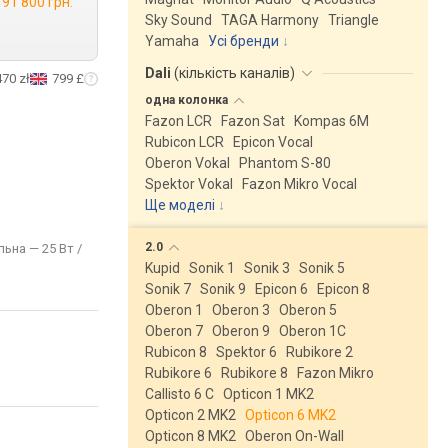
91 800 грн.
Sky Sound
TAGA Harmony
Triangle
Yamaha
Усі бренди
Dali
(
кількість каналів
)
470 zł
799 £
одна
колонка
Fazon LCR
Fazon Sat
Kompas 6M
Rubicon LCR
Epicon Vocal
Oberon Vokal
Phantom S-80
Spektor Vokal
Fazon Mikro Vocal
Ще моделі
↓
2.0
льна — 25 Вт /
Kupid
Sonik 1
Sonik 3
Sonik 5
Sonik 7
Sonik 9
Epicon 6
Epicon 8
Oberon 1
Oberon 3
Oberon 5
Oberon 7
Oberon 9
Oberon 1C
Rubicon 8
Spektor 6
Rubikore 2
Rubikore 6
Rubikore 8
Fazon Mikro
Callisto 6 C
Opticon 1 MK2
Opticon 2 MK2
Opticon 6 MK2
Opticon 8 MK2
Oberon On-Wall