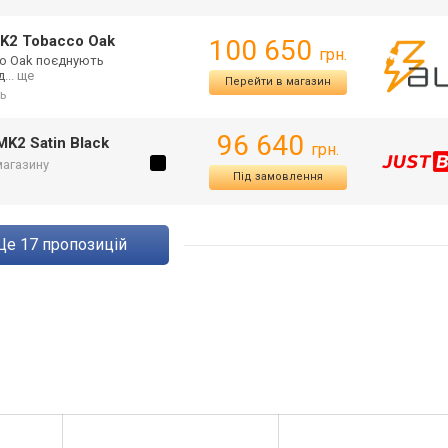
MK2 Tobacco Oak
100 650
грн.
co Oak поєднують
д
... ще
Перейти в магазин
ь
96 640
MK2 Satin Black
грн.
 магазину
Під замовлення
ще
17
пропозицій