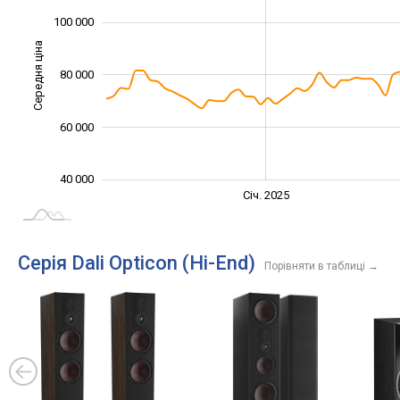
100 000
Середня ціна
80 000
100 000
60 000
40 000
Січ. 2027
Лип.
Січ. 2025
L
Серія Dali Opticon (Hi-End)
Порівняти в таблиці
→