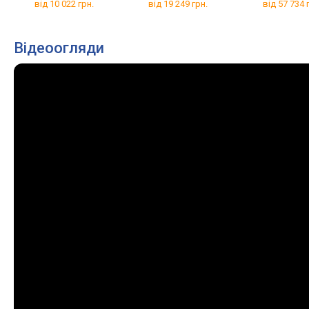
від 10 022 грн.
від 19 249 грн.
від 57 734 
Відеоогляди