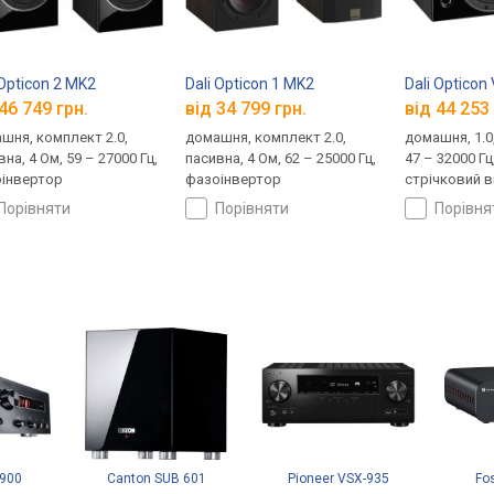
 Opticon 2 MK2
Dali Opticon 1 MK2
Dali Opticon
46 749 грн.
від 34 799 грн.
від 44 253 
шня, комплект 2.0,
домашня, комплект 2.0,
домашня, 1.0,
на, 4 Ом, 59 – 27000 Гц,
пасивна, 4 Ом, 62 – 25000 Гц,
47 – 32000 Г
інвертор
фазоінвертор
стрічковий 
порівняти
порівняти
порівн
900
Canton SUB 601
Pioneer VSX-935
Fo