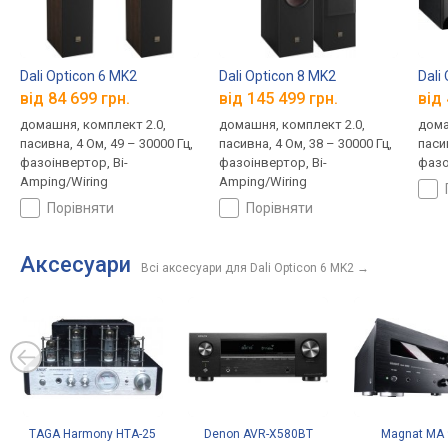
Dali Opticon 6 MK2
Dali Opticon 8 MK2
Dali
від 84 699 грн.
від 145 499 грн.
від 
домашня, комплект 2.0,
домашня, комплект 2.0,
дома
пасивна, 4 Ом, 49 – 30000 Гц,
пасивна, 4 Ом, 38 – 30000 Гц,
пасив
фазоінвертор, Bi-
фазоінвертор, Bi-
фазо
Amping/Wiring
Amping/Wiring
порівняти
порівняти
Аксесуари
Всі аксесуари для Dali Opticon 6 MK2
→
TAGA Harmony HTA-25
Denon AVR-X580BT
Magnat MA 