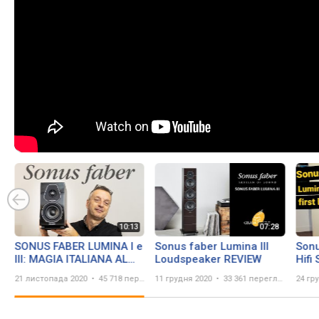
SONUS FABER LUMINA I e
Sonus faber Lumina III
Sonu
III: MAGIA ITALIANA AL
Loudspeaker REVIEW
Hifi
GIUSTO PREZZO!
AND 
21 листопада 2020
45 718 переглядів
11 грудня 2020
33 361 перегляд
24 гр