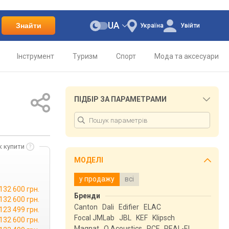
UA
Знайти
Україна
Увійти
Інструмент
Туризм
Спорт
Мода та аксесуари
ПІДБІР ЗА ПАРАМЕТРАМИ
к купити
МОДЕЛІ
у продажу
всі
132 600 грн.
Бренди
132 600 грн.
Canton
Dali
Edifier
ELAC
123 499 грн.
Focal JMLab
JBL
KEF
Klipsch
132 600 грн.
Magnat
Q Acoustics
RCF
REAL-EL