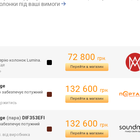
олонки під ваші вимоги
72 800
грн.
серію колонок Lumina.
. ще
Перейти в магазин
ь
nge
132 600
грн.
що забезпечує потужний
Перейти в магазин
аржитись
nge
(пара)
DIF353EFI
132 600
о забезпечує потужний
грн.
Перейти в магазин
с. від виробника