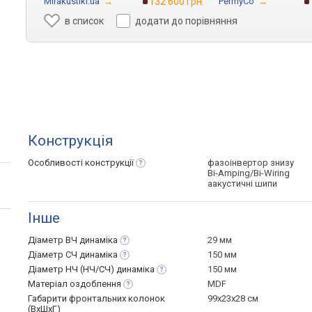
Mirakustiki.ua
→
132 600 грн.
PermyCo
→
в список
додати до порівняння
Конструкція
Особливості
конструкції
фазоінвертор знизу
Bi-Amping/Bi-Wiring
аакустичні шипи
Інше
Діаметр ВЧ
динаміка
29 мм
Діаметр СЧ
динаміка
150 мм
Діаметр НЧ (НЧ/СЧ)
динаміка
150 мм
Матеріал
оздоблення
MDF
Габарити фронтальних колонок
99x23x28 см
(ВхШхГ)