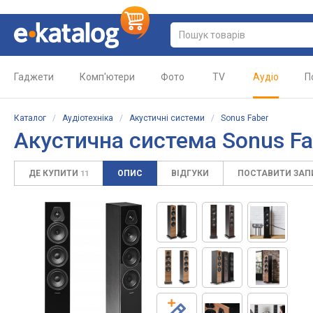
Гаджети
Комп'ютери
Фото
TV
Аудіо
П
Каталог
/
Аудіотехніка
/
Акустичні системи
/
Sonus Faber
Акустична система Sonus Fab
ДЕ КУПИТИ
ОПИС
ВІДГУКИ
ПОСТАВИТИ ЗА
11