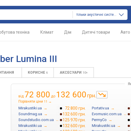
тільки акустичні системи
обутова техніка
Клімат
Дім
Дитячі товари
Авто
er Lumina III
ПИТАННЯ
КОРИСНЕ
АКСЕСУАРИ
6
10+
Я
72 800
132 600
грн.
від
до
Порівняти ціни
→
11
Mirakustiki.ua
→
72 800 грн.
Portativ.ua
→
Soundmag.ua
→
132 600 грн.
Evomusic.com.ua
→
Soundstudio.com.ua
→
125 970 грн.
PermyCo
→
Mirakustiki.ua
→
132 600 грн.
Mirakustiki.ua
→