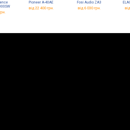
rence
Pioneer A-40AE
Fosi Audio ZA3
ELA
1000SW
від 22 400 грн.
від 6 030 грн.
від
грн.