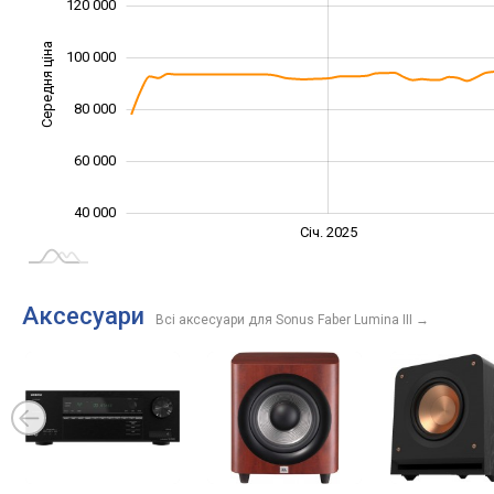
120 000
Середня ціна
100 000
100 000
80 000
60 000
40 000
Січ. 2027
Лип.
Січ. 2025
L
Аксесуари
Всі аксесуари для Sonus Faber Lumina III
→