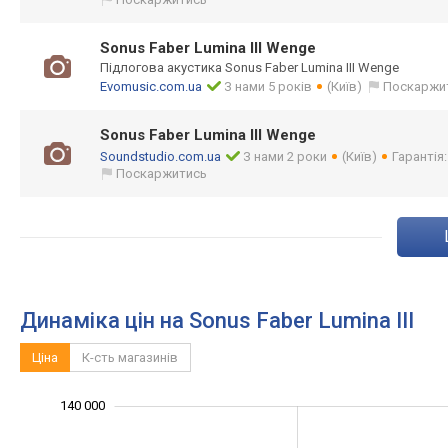
Sonus Faber Lumina III Wenge
Підлогова акустика Sonus Faber Lumina III Wenge
Evomusic.com.ua
З нами 5 років
(Київ)
Поскаржи
Sonus Faber Lumina III Wenge
Soundstudio.com.ua
З нами 2 роки
(Київ)
Гарантія:
Поскаржитись
Динаміка цін на Sonus Faber Lumina III
Ціна
К-сть магазинів
140 000
160 000
20 000
0