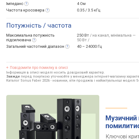
Імпеданс
4 Ом
Частота
кросовера
0.35 / 3.5 кГц
Потужність / частота
Максимальна потужність
250 Вт
/ на канал, мінімальна —
підсилювача
50 Вт /
Загальний частотний
діапазон
40 – 24000 Гц
Повідомити про помилку в описі
Інформація в описі моделі носить довідковий характер.
Завжди
перед покупкою уточнюйте у менеджера інтернет-магазину характе
Каталог Sonus Faber 2026
- новинки, хіти продажів і найактуальніші моделі S
Музичний 
помилити
Ключові крит