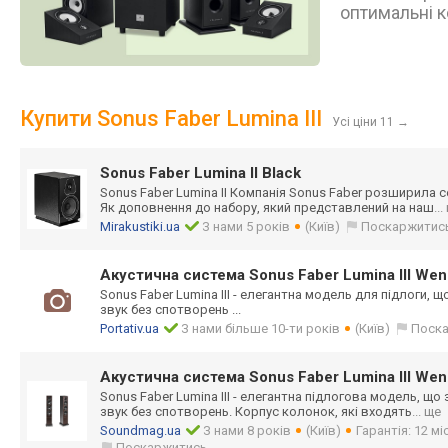
оптимальні к
Купити Sonus Faber Lumina III
Усі ціни 11
→
Sonus Faber Lumina II Black
Sonus Faber Lumina II Компанія Sonus Faber розширила 
Як доповнення до набору, який представлений на наш
..
Mirakustiki.ua
З нами 5 років
(Київ)
Поскаржитис
Акустична система Sonus Faber Lumina III We
Sonus Faber Lumina III - елегантна модель для підлоги, 
звук без спотворень ...
Portativ.ua
З нами більше 10-ти років
(Київ)
Поск
Акустична система Sonus Faber Lumina III We
Sonus Faber Lumina III - елегантна підлогова модель, щ
звук без спотворень. Корпус колонок, які входять
... ще
Soundmag.ua
З нами 8 років
(Київ)
Гарантія: 12 мі
Поскаржитись