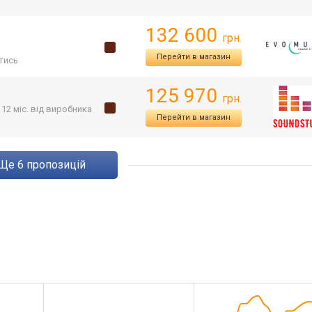
132 600
грн.
Перейти в магазин
тись
125 970
грн.
 12 міс. від виробника
Перейти в магазин
ще
6
пропозицій