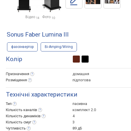
Відео
Фото
14
10
Sonus Faber Lumina III
фазоінвертор
Bi-Amping/Wiring
Колір
Призначення
домашня
Розміщення
підлогова
Технічні характеристики
Тип
пасивна
Кількість
каналів
комплект 2.0
Кількість
динаміків
4
Кількість
смуг
3
Чутливість
89 дБ