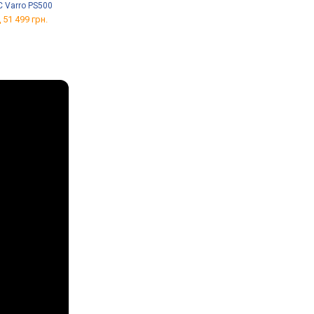
C Varro PS500
Denon AVR-X2800H
SVS SB-2000
 51 499 грн.
від 32 849 грн.
від 54 499 грн.