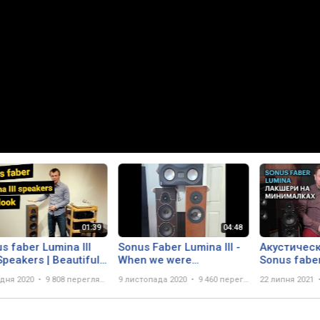
s faber Lumina III
Sonus Faber Lumina III -
Акустичес
 Speakers | Beautiful
When we were
Sonus faber
Affordable!
young(Adele)
итальянско
удня 2020
9 808 переглядів
9 листопада 2020
9 460 переглядів
22 липня 2021
по разумно