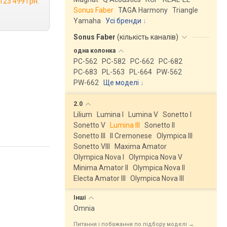
123 499 грн.
Sonus Faber
TAGA Harmony
Triangle
Yamaha
Усі бренди
Sonus Faber
(
кількість каналів
)
одна
колонка
PC-562
PC-582
PC-662
PC-682
PC-683
PL-563
PL-664
PW-562
PW-662
Ще моделі
↓
2.0
Lilium
Lumina I
Lumina V
Sonetto I
Sonetto V
Lumina III
Sonetto II
Sonetto III
Il Cremonese
Olympica III
Sonetto VIII
Maxima Amator
Olympica Nova I
Olympica Nova V
Minima Amator II
Olympica Nova II
Electa Amator III
Olympica Nova III
Інші
Omnia
Питання і побажання по підбору моделі →