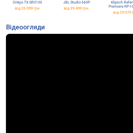
Onkyo TX-SR3100
JBL Studio 660P
Klipsch Refe
Premiere RP-
від 26 099 грн.
від 39 499 грн.
від 29 070 
Відеоогляди