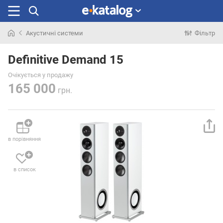
Акустичні системи
Фільтр
Шукали
раніше
Definitive Demand 15
Очікується у продажу
165 000
грн.
в порівняння
в список