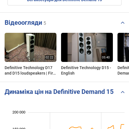
Відеоогляди
5
Definitive Technology D17
Definitive Technology D15 -
Defini
and D15 loudspeakers | First
English
Deman
look
Динаміка цін на Definitive Demand 15
 000
 000
 000
 000
 000
 000
200 000