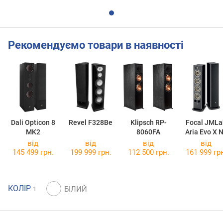
Рекомендуємо товари в наявності
Dali Opticon 8
Revel F328Be
Klipsch RP-
Focal JMLa
MK2
8060FA
Aria Evo X 
від
від
від
від
145 499 грн.
199 999 грн.
112 500 грн.
161 999 гр
КОЛІР
1