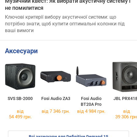
Музичний квест: Як вибрати акустичну систему і
не помилитися
Ключові критерії вибору акустичної системи: що
потрібно знати, щоб купити оптимальні колонки під
ваші вимоги
Аксесуари
SVS SB-2000
Fosi Audio ZA3
Fosi Audio
JBL PRX41
BT20A Pro
від
від 7 346 грн.
від 4 984 грн.
від
54 499 грн.
39 306 грн
Всі аксесуари для Definitive Demand 15