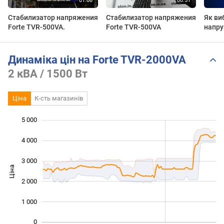
Стабилизатор напряжения
Стабилизатор напряжения
Як ви
Forte TVR-500VA.
Forte TVR-500VA
напру
Динаміка цін на Forte TVR-2000VA
2 кВА / 1500 Вт
Ціна
К-сть магазинів
5 000
 000
 000
 000
4 000
3 000
Ціна
1 000
2 000
1 000
0