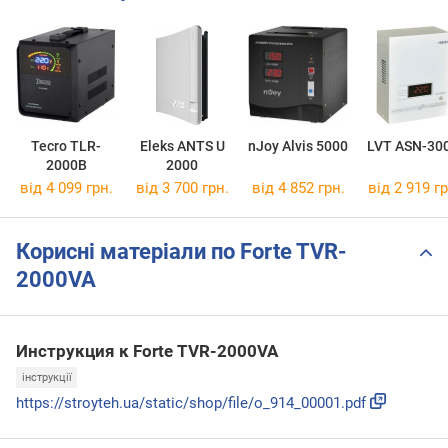
Tecro TLR-
Eleks ANTS U
nJoy Alvis 5000
LVT ASN-30
2000B
2000
від 4 099 грн.
від 3 700 грн.
від 4 852 грн.
від 2 919 гр
Корисні матеріали по Forte TVR-
2000VA
Инструкция к Forte TVR-2000VA
інструкції
https://stroyteh.ua/static/shop/file/o_914_00001.pdf