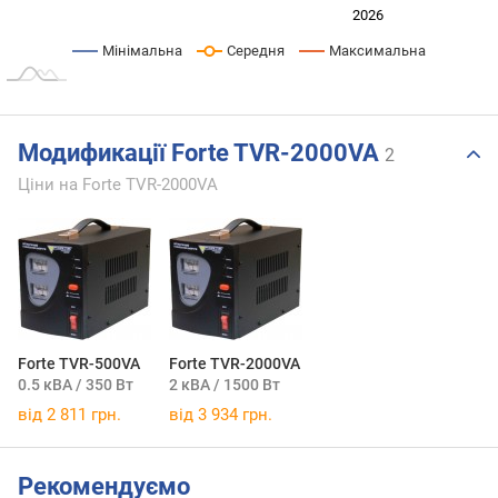
2024
2025
2028
2026
L
Мінімальна
Середня
Максимальна
Модификації Forte TVR-2000VA
2
Ціни на Forte TVR-2000VA
Forte TVR-500VA
Forte TVR-2000VA
0.5 кВА / 350 Вт
2 кВА / 1500 Вт
від 2 811 грн.
від 3 934 грн.
Рекомендуємо