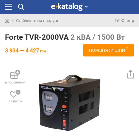
Стабілізатори напруги
Фільтр
Шукали
раніше
Forte TVR-2000VA
2 кВА / 1500 Вт
7
3 934 — 4 427
ПОРІВНЯТИ ЦІНИ
грн.
в порівняння
в список