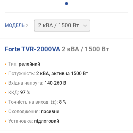
0.5 кВА
МОДЕЛЬ
2
/
350 Вт
Forte TVR-2000VA
2 кВА / 1500 Вт
Тип:
релейний
Потужність:
2 кВА, активна 1500 Вт
Вхідна напруга:
140-260 В
ККД:
97 %
Точність на виході (±):
8 %
Охолодження:
пасивне
Установка:
підлоговий