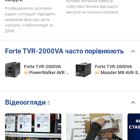
кутами питання захисту
побутової техніки від надто
Розбираємося, для яких
високої чи низької напруги.
задач і ситуацій підходять
мережеві фільтри, реле
напруги, стабілізатори та
ДБЖ.
Forte TVR-2000VA часто порівнюють
Forte TVR-2000VA
Forte TVR-2000VA
vs
PowerWalker AVR 2000 SIV FR
vs
Maxxter MX-AVR-S2000-01
Відеоогляди
5