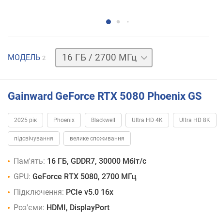
16 ГБ
МОДЕЛЬ
2
/
2617 МГц
Gainward GeForce RTX 5080 Phoenix GS
2025 рік
Phoenix
Blackwell
Ultra HD 4K
Ultra HD 8K
підсвічування
велике споживання
Пам'ять:
16 ГБ, GDDR7, 30000 Мбіт/с
GPU:
GeForce RTX 5080, 2700 МГц
Підключення:
PCIe v5.0 16x
Роз'єми:
HDMI, DisplayPort