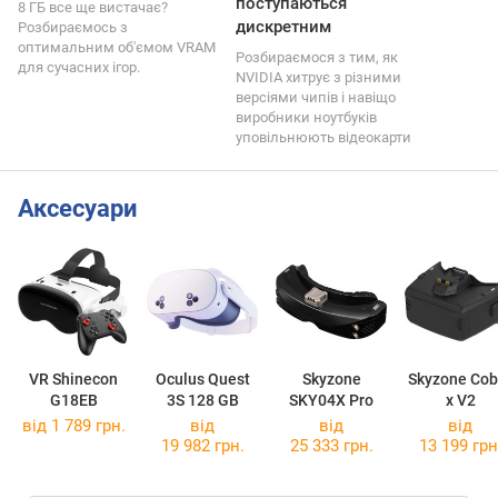
поступаються
8 ГБ все ще вистачає?
дискретним
Розбираємось з
оптимальним об'ємом VRAM
Розбираємося з тим, як
для сучасних ігор.
NVIDIA хитрує з різними
версіями чипів і навіщо
виробники ноутбуків
уповільнюють відеокарти
Аксесуари
VR Shinecon
Oculus Quest
Skyzone
Skyzone Cob
G18EB
3S 128 GB
SKY04X Pro
x V2
від 1 789 грн.
від
від
від
19 982 грн.
25 333 грн.
13 199 грн