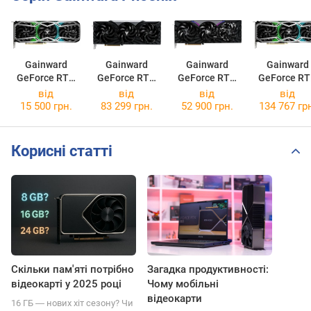
Gainward
Gainward
Gainward
Gainward
GeForce RTX
GeForce RTX
GeForce RTX
GeForce R
3070 Phoenix
5080 Phoenix
5070 Ti
3090 Phoen
від
від
від
від
Phoenix-S
15 500 грн.
83 299 грн.
52 900 грн.
134 767 гр
Корисні статті
Скільки пам'яті потрібно
Загадка продуктивності:
відеокарті у 2025 році
Чому мобільні
відеокарти
16 ГБ ― нових хіт сезону? Чи