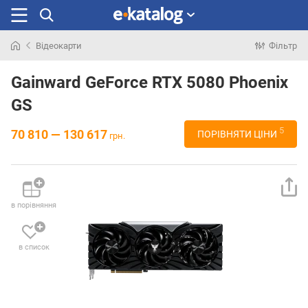
Відеокарти
Фільтр
Шукали
раніше
Gainward GeForce RTX 5080 Phoenix
GS
5
70 810 — 130 617
ПОРІВНЯТИ ЦІНИ
грн.
в порівняння
в список