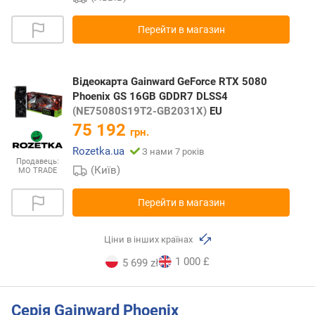
Перейти в магазин
Відеокарта Gainward GeForce RTX 5080
Phoenix GS 16GB GDDR7 DLSS4
(NE75080S19T2-GB2031X)
EU
75 192
грн.
Rozetka.ua
З нами 7 років
Продавець:
(Київ)
MO TRADE
Перейти в магазин
Ціни в інших країнах
1 000 £
5 699 zł
Серія Gainward Phoenix