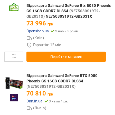
Відеокарта Gainward GeForce Rtx 5080 Phoenix
GS 16GB GDDR7 DLSS4
(NE75080S19T2-
GB2031X)
NE75080S19T2-GB2031X
73 996
грн.
Openshop.ua
З нами 5 років
(Київ)
Гарантія: 12 міс.
Перейти в магазин
Відеокарта Gainward GeForce RTX 5080
Phoenix GS 16GB GDDR7 DLSS4
(NE75080S19T2-GB2031X)
70 810
грн.
Dnn.in.ua
З нами 1 рік
(Львів)