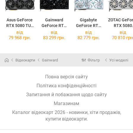
Asus GeForce
Gainward
Gigabyte
ZOTAC GeFo
RTX 5080 TUF
GeForce RTX
GeForce RTX
RTX 5080
OC
5080 Phoenix
5080 AORUS
SOLID OC
від
від
від
від
MASTER ICE
White
79 968 грн.
83 299 грн.
82 779 грн.
70 810 грн
16G
Відеокарти
Gainward
Фільтр
Усі моделі
Повна версія сайту
Політика конфіденційності
Запитання й побажання щодо сайту
Магазинам
Каталог відеокарт 2026 - новинки, хіти продажів,
купити відеокарти
.