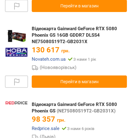
Перейти в магазин
Відеокарта Gainward GeForce RTX 5080
Phoenix GS 16GB GDDR7 DLSS4
NE75080S19T2-GB2031X
130 617
грн.
Novateh.com.ua
З нами 1 рік
(Новояворівськ)
Перейти в магазин
Відеокарта Gainward GeForce RTX 5080
Phoenix GS
(NE75080S19T2-GB2031X)
98 357
грн.
Redprice.sale
З нами 6 років
(Львів)