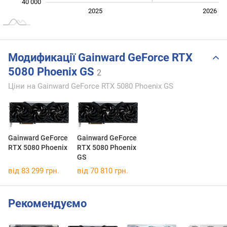
40 000
2027
2025
2026
L
Модификації Gainward GeForce RTX
5080 Phoenix GS
2
Ціни на Gainward GeForce RTX 5080 Phoenix GS
Gainward GeForce
Gainward GeForce
RTX 5080 Phoenix
RTX 5080 Phoenix
GS
від 83 299 грн.
від 70 810 грн.
Рекомендуємо