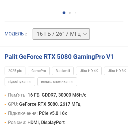
16 ГБ
МОДЕЛЬ
2
/
2700 МГц
Palit GeForce RTX 5080 GamingPro V1
2025 рік
GamePro
Blackwell
Ultra HD 4K
Ultra HD 8K
підсвічування
велике споживання
Пам'ять:
16 ГБ, GDDR7, 30000 Мбіт/с
GPU:
GeForce RTX 5080, 2617 МГц
Підключення:
PCIe v5.0 16x
Роз'єми:
HDMI, DisplayPort