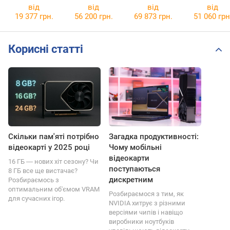
GamingPro
GamingPro-S
GamingPro OC
GamingPro
від
від
від
від
OC
19 377 грн.
56 200 грн.
69 873 грн.
51 060 грн
Корисні статті
Скільки пам'яті потрібно
Загадка продуктивності:
відеокарті у 2025 році
Чому мобільні
відеокарти
16 ГБ ― нових хіт сезону? Чи
поступаються
8 ГБ все ще вистачає?
дискретним
Розбираємось з
оптимальним об'ємом VRAM
Розбираємося з тим, як
для сучасних ігор.
NVIDIA хитрує з різними
версіями чипів і навіщо
виробники ноутбуків