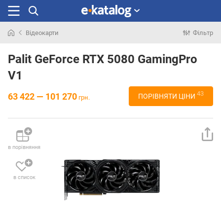
Відеокарти
Фільтр
Шукали
раніше
Palit GeForce RTX 5080 GamingPro
V1
43
63 422 — 101 270
ПОРІВНЯТИ ЦІНИ
грн.
в порівняння
в список