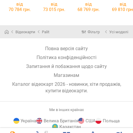
GamingPro
5080 X3
5080
SOLID COR
від
від
від
від
WINDFORCE
70 784 грн.
73 015 грн.
68 769 грн.
69 810 грн
OC SFF 16G
Відеокарти
Palit
Фільтр
Усі моделі
Повна версія сайту
Політика конфіденційності
Запитання й побажання щодо сайту
Магазинам
Каталог відеокарт 2026 - новинки, хіти продажів,
купити відеокарти
.
Ми в інших країнах
Україна
Велика Британія
США
Польща
Казахстан
43