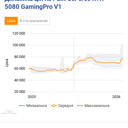
5080 GamingPro V1
Ціна
К-сть магазинів
120 000
 000
 000
0
100 000
80 000
Ціна
100 000
60 000
40 000
20 000
Січ. 2025
Лип.
2027
2025
2026
L
Мінімальна
Середня
Максимальна