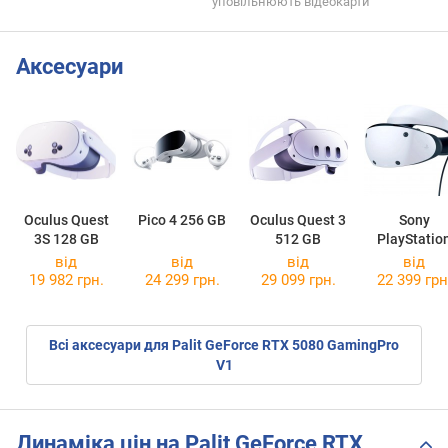
уповільнюють відеокарти
Аксесуари
Oculus Quest
Pico 4 256 GB
Oculus Quest 3
Sony
3S 128 GB
512 GB
PlayStatio
VR2 2023 
від
від
від
від
Game
19 982 грн.
24 299 грн.
29 099 грн.
22 399 грн
Всі аксесуари для Palit GeForce RTX 5080 GamingPro
V1
Динаміка цін на Palit GeForce RTX