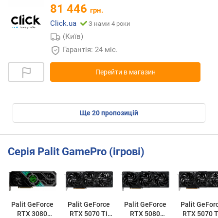
81 446
грн.
Click.ua
З нами 4 роки
(Київ)
Гарантія: 24 міс.
Перейти в магазин
ще
20
пропозицій
Серія Palit GamePro (ігрові)
Palit GeForce
Palit GeForce
Palit GeForce
Palit GeFor
RTX 3080
RTX 5070 Ti
RTX 5080
RTX 5070 T