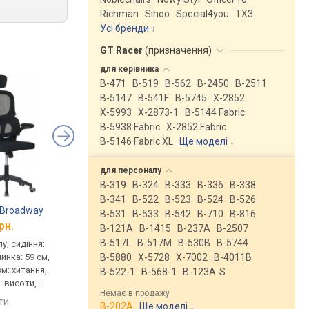
Richman
Sihoo
Special4you
ТX3
Усі бренди
GT Racer
(
призначення
)
для
керівника
B-471
B-519
B-562
B-2450
B-2511
B-5147
B-541F
B-5745
X-2852
X-5993
X-2873-1
B-5144 Fabric
B-5938 Fabric
X-2852 Fabric
B-5146 Fabric XL
Ще моделі
↓
для
персоналу
B-319
B-324
B-333
B-336
B-338
B-341
B-522
B-523
B-524
B-526
 Broadway
Cubby Comforto
B-531
B-533
B-542
B-710
B-816
рн.
від 2 889 грн.
B-121A
B-1415
B-237A
B-2507
B-517L
B-517M
B-530B
B-5744
у, сидіння:
для персоналу, сидіння:
B-5880
X-5728
X-7002
B-4011B
пинка: 59 см,
53x49 см, спинка: 51 см,
зм: хитання,
тканина, механізм: хитання,
B-522-1
B-568-1
B-123A-S
 висоти,
регулювання: висоти,
Немає в продажу
жорсткості
яти
порівняти
B-202A
Ще моделі
↓