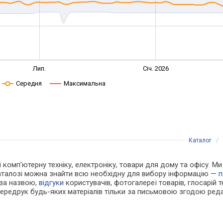
Лип.
Січ. 2026
Середня
Максимальна
Каталог
/
 і комп'ютерну техніку, електроніку, товари для дому та офісу. М
каталозі можна знайти всю необхідну для вибору інформацію —
п
 за назвою,
відгуки
користувачів, фотогалереї товарів, глосарій те
Передрук будь-яких матеріалів тільки за письмовою згодою реда