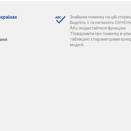
 країнах
Знайшли помилку на цій сторінц
Виділіть її та натисніть Ctrl+Ente
Або скористайтеся функцією
"Повідомити про помилку в опис
анія
таблицею з параметрами конк
моделі.