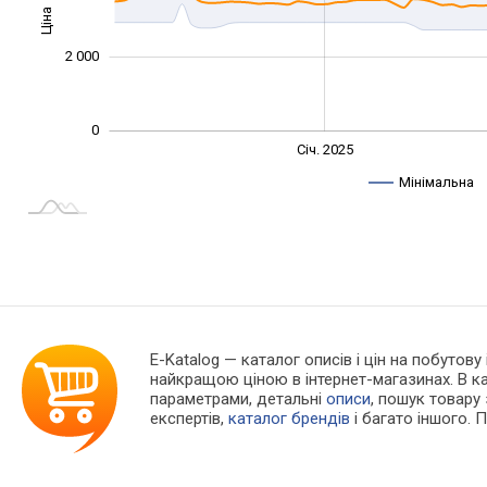
Ціна
1 000
2 000
0
Жовт.
Жовт.
Лип.
Квіт.
Квіт.
Лип.
Січ. 2025
L
Мінімальна
E-Katalog
— каталог описів і цін на побутову
найкращою ціною в інтернет-магазинах. В 
параметрами, детальні
описи
, пошук товару
експертів,
каталог брендів
і багато іншого. 