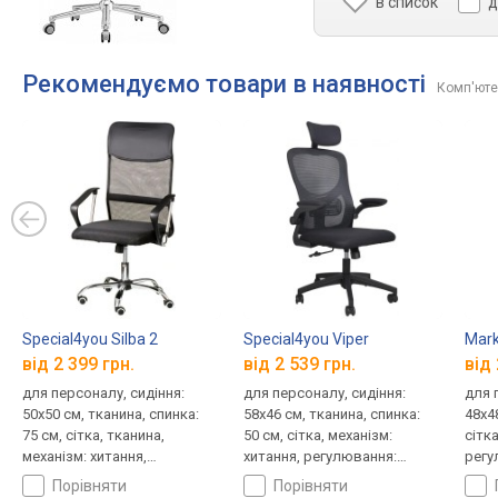
в список
д
Рекомендуємо товари в наявності
Комп'ютер
Special4you Silba 2
Special4you Viper
Mark
від 2 399 грн.
від 2 539 грн.
від 
для персоналу, сидіння:
для персоналу, сидіння:
для 
50x50 см, тканина, спинка:
58x46 см, тканина, спинка:
48x4
75 см, сітка, тканина,
50 см, сітка, механізм:
сітка
механізм: хитання,
хитання, регулювання:
регу
регулювання: висоти,
висоти, жорсткості
жорс
порівняти
порівняти