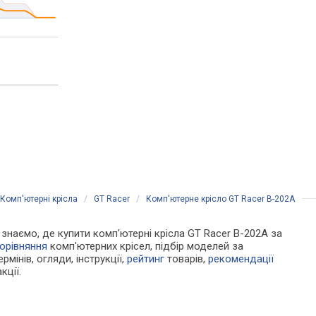
Комп'ютерні крісла
/
GT Racer
/
Комп'ютерне крісло GT Racer B-202A
и знаємо, де купити комп'ютерні крісла GT Racer B-202A за
орівняння
комп'ютерних крісел, підбір моделей за
рмінів, огляди, інструкції,
рейтинг
товарів,
рекомендації
кції.