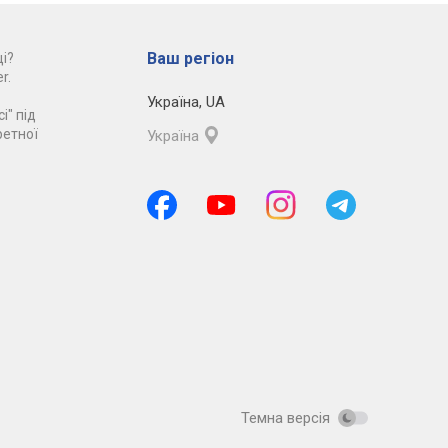
Ваш регіон
і?
r.
Україна
,
UA
і" під
ретної
Україна
Темна версія