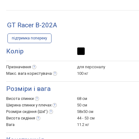
жорсткості
GT Racer B-202A
підтримка попереку
Колір
Призначення
для персоналу
Макс. вага
користувача
100 кг
Розміри і вага
Висота
спинки
68 см
Ширина спинки у
плечах
50 см
Розміри сидіння
(ШхГ)
58x50 см
Висота
сидіння
44 - 53 см
Вага
11.2 кг