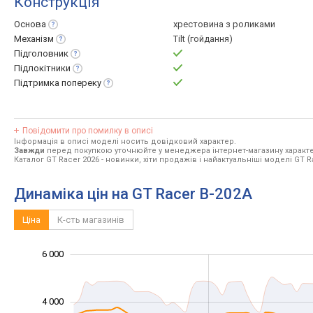
Конструкція
Основа
хрестовина з роликами
Механізм
Tilt (гойдання)
Підголовник
Підлокітники
Підтримка
попереку
Повідомити про помилку в описі
Інформація в описі моделі носить довідковий характер.
Завжди
перед покупкою уточнюйте у менеджера інтернет-магазину характе
Каталог GT Racer 2026
- новинки, хіти продажів і найактуальніші моделі GT R
Динаміка цін на GT Racer B-202A
Ціна
К-сть магазинів
6 000
-2 000
-1 000
-4 000
1 000
3 000
8 000
4 000