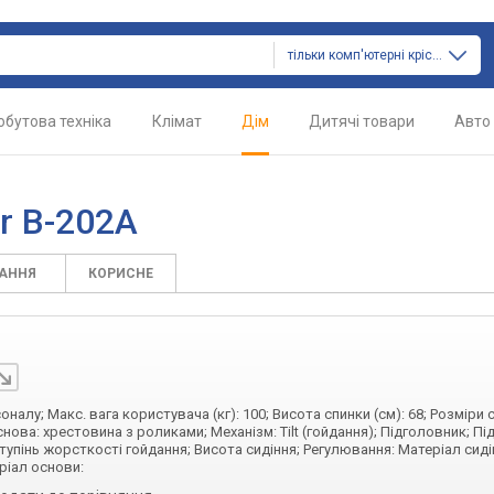
тільки комп'ютерні крісла
обутова техніка
Клімат
Дім
Дитячі товари
Авто
r B-202A
ТАННЯ
КОРИСНЕ
налу; Макс. вага користувача (кг): 100; Висота спинки (см): 68; Розміри с
 Основа: хрестовина з роликами; Механізм: Tilt (гойдання); Підголовник; Пі
тупінь жорсткості гойдання; Висота сидіння; Регулювання: Матеріал сиді
ріал основи: