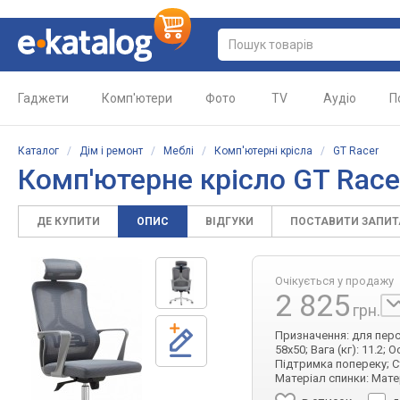
Гаджети
Комп'ютери
Фото
TV
Аудіо
П
Каталог
/
Дім і ремонт
/
Меблі
/
Комп'ютерні крісла
/
GT Racer
Комп'ютерне крісло GT Race
ДЕ КУПИТИ
ОПИС
ВІДГУКИ
ПОСТАВИТИ ЗАПИ
Очікується у продажу
2 825
грн.
Призначення: для персо
58x50; Вага (кг): 11.2;
Підтримка попереку; С
Матеріал спинки: Мате