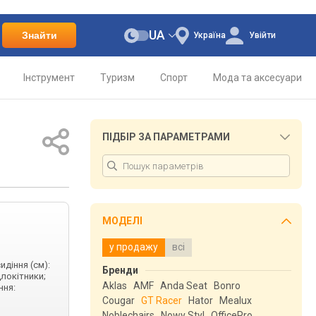
UA
Знайти
Україна
Увійти
Інструмент
Туризм
Спорт
Мода та аксесуари
ПІДБІР ЗА ПАРАМЕТРАМИ
МОДЕЛІ
у продажу
всі
идіння (см):
Бренди
длокітники;
Aklas
AMF
Anda Seat
Bonro
ння:
Cougar
GT Racer
Hator
Mealux
Noblechairs
Nowy Styl
OfficePro