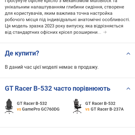
Просунуте офісне крісло з механізмом MultiBlock та
унікальним налаштуванням глибини сидіння, створене
для користувачів, яким важлива точна настройка
робочого місця під індивідуальні анатомічні особливості.
Ця модель зразка 2023 року випуску, яка відрізняється
від стандартних офісних крісел розширени
...
Де купити?
В даний час цієї моделі немає в продажу.
GT Racer B-532 часто порівнюють
GT Racer B-532
GT Racer B-532
vs
GamePro GC760DG
vs
GT Racer B-237A