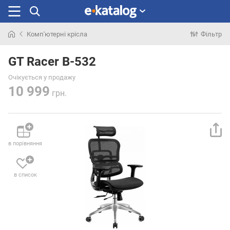
Комп'ютерні крісла
Фільтр
Шукали
раніше
GT Racer B-532
Очікується у продажу
10 999
грн.
в порівняння
в список