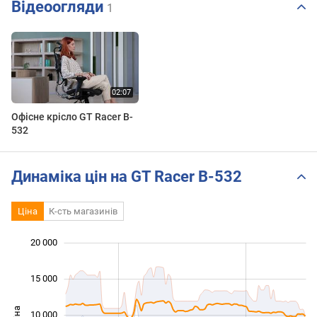
Відеоогляди
1
Офісне крісло GT Racer B-
532
Динаміка цін на GT Racer B-532
Ціна
К-сть магазинів
20 000
 000
 000
 000
15 000
Ціна
10 000
10 000