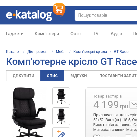
Гаджети
Комп'ютери
Фото
TV
Аудіо
П
Каталог
/
Дім і ремонт
/
Меблі
/
Комп'ютерні крісла
/
GT Racer
Комп'ютерне крісло GT Race
ДЕ КУПИТИ
ОПИС
ВІДГУКИ
ПОСТАВИТИ ЗАПИ
Товар застарів
4 199
грн.
Призначення: для керівн
52x52; Вага (кг): 18.5;
Висота підголівника; С
Матеріал спинки: Мате