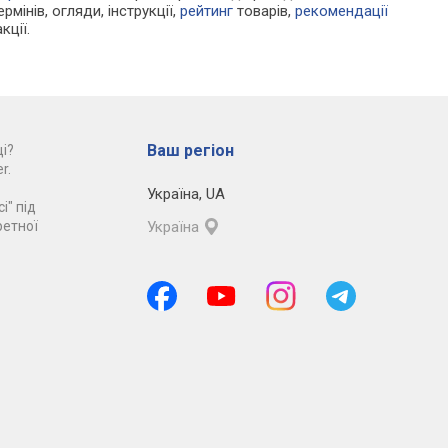
рмінів, огляди, інструкції,
рейтинг
товарів,
рекомендації
кції.
Ваш регіон
і?
r.
Україна
,
UA
і" під
ретної
Україна