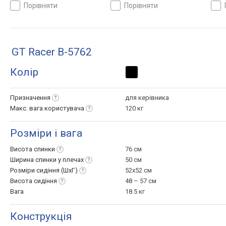
висоти, жорсткості
висоти, жорсткості
висо
порівняти
порівняти
GT Racer B-5762
Колір
Призначення
для керівника
Макс. вага
користувача
120 кг
Розміри і вага
Висота
спинки
76 см
Ширина спинки у
плечах
50 см
Розміри сидіння
(ШхГ)
52x52 см
Висота
сидіння
48 – 57 см
Вага
18.5 кг
Конструкція