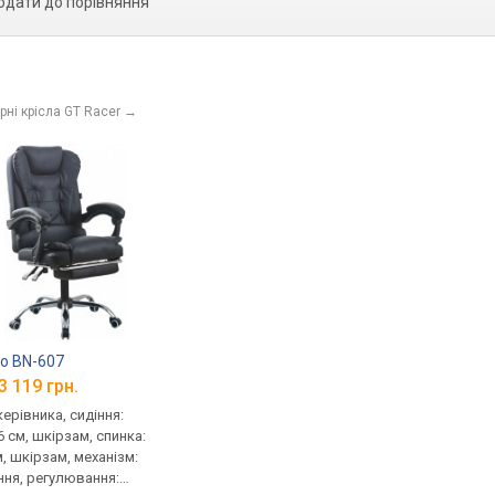
одати до порівняння
ні крісла GT Racer
→
o BN-607
3 119 грн.
керівника, сидіння:
6 см, шкірзам, спинка:
м, шкірзам, механізм:
ння, регулювання: