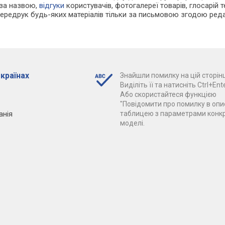
 за назвою,
відгуки
користувачів, фотогалереї товарів, глосарій те
Передрук будь-яких матеріалів тільки за письмовою згодою реда
 країнах
Знайшли помилку на цій сторінц
Виділіть її та натисніть Ctrl+Ente
Або скористайтеся функцією
"Повідомити про помилку в опис
анія
таблицею з параметрами конк
моделі.