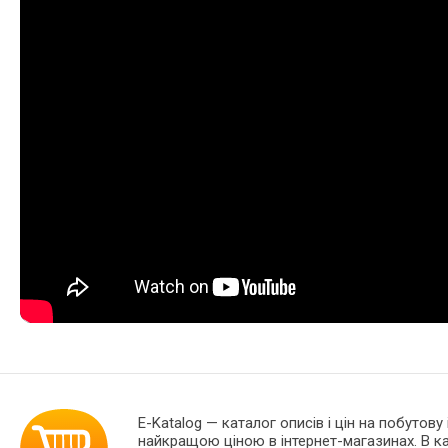
E-Katalog
— каталог описів і цін на побутову
найкращою ціною в інтернет-магазинах. В 