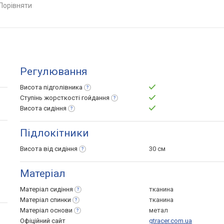
ти, жорсткості
порівняти
Регулювання
Висота
підголівника
Ступінь жорсткості
гойдання
Висота
сидіння
Підлокітники
Висота від
сидіння
30 см
Матеріал
Матеріал
сидіння
тканина
Матеріал
спинки
тканина
Матеріал
основи
метал
Офіційний сайт
gtracer.com.ua