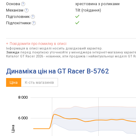
Основа
хрестовина з роликами
Механізм
Tilt (гойдання)
Підголовник
Підлокітники
Повідомити про помилку в описі
Інформація в описі моделі носить довідковий характер.
Завжди
перед покупкою уточнюйте у менеджера інтернет-магазину характе
Каталог GT Racer 2026
- новинки, хіти продажів і найактуальніші моделі GT R
Динаміка цін на GT Racer B-5762
Ціна
К-сть магазинів
8 000
10 000
-2 000
1 000
3 000
5 000
0
6 000
Ціна
2 000