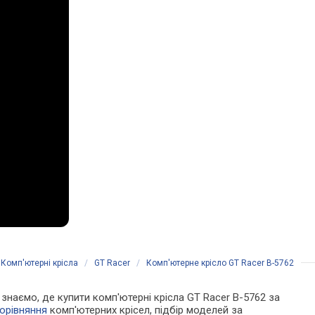
/
Комп'ютерні крісла
/
GT Racer
/
Комп'ютерне крісло GT Racer B-5762
и знаємо, де купити комп'ютерні крісла GT Racer B-5762 за
орівняння
комп'ютерних крісел, підбір моделей за