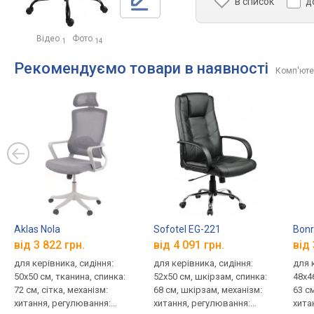
в список
д
Відео
Фото
1
14
Рекомендуємо товари в наявності
Комп'ютер
Aklas Nola
Sofotel EG-221
Bonr
від 3 822 грн.
від 4 091 грн.
від 
для керівника, сидіння:
для керівника, сидіння:
для 
50x50 см, тканина, спинка:
52x50 см, шкірзам, спинка:
48x4
72 см, сітка, механізм:
68 см, шкірзам, механізм:
63 с
хитання, регулювання:
хитання, регулювання:
хита