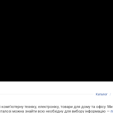
Каталог
 і комп'ютерну техніку, електроніку, товари для дому та офісу. М
каталозі можна знайти всю необхідну для вибору інформацію —
п