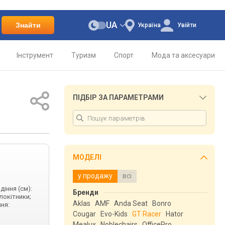
UA
Знайти
Україна
Увійти
Інструмент
Туризм
Спорт
Мода та аксесуари
ПІДБІР ЗА ПАРАМЕТРАМИ
МОДЕЛІ
у продажу
всі
діння (см):
Бренди
длокітники;
Aklas
AMF
Anda Seat
Bonro
ня:
Cougar
Evo-Kids
GT Racer
Hator
Mealux
Noblechairs
OfficePro