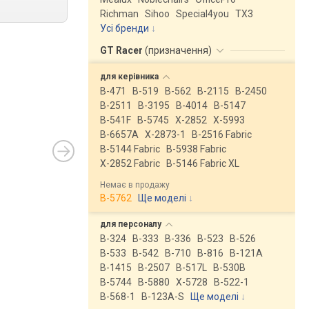
Richman
Sihoo
Special4you
ТX3
Усі бренди
GT Racer
(
призначення
)
для
керівника
B-471
B-519
B-562
B-2115
B-2450
B-2511
B-3195
B-4014
B-5147
B-541F
B-5745
X-2852
X-5993
B-6657A
X-2873-1
B-2516 Fabric
B-5144 Fabric
B-5938 Fabric
X-2852 Fabric
B-5146 Fabric XL
Немає в продажу
B-5762
Ще моделі
↓
для
персоналу
B-324
B-333
B-336
B-523
B-526
B-533
B-542
B-710
B-816
B-121A
B-1415
B-2507
B-517L
B-530B
B-5744
B-5880
X-5728
B-522-1
B-568-1
B-123A-S
Ще моделі
↓