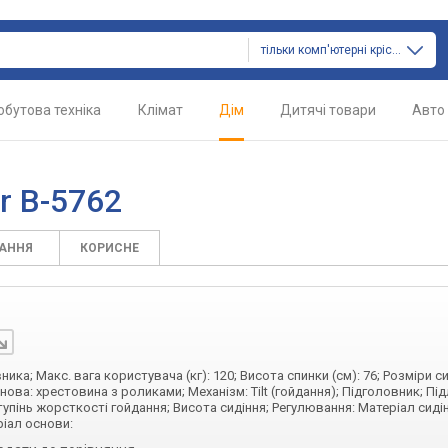
тільки комп'ютерні крісла
обутова техніка
Клімат
Дім
Дитячі товари
Авто
r B-5762
ТАННЯ
КОРИСНЕ
ика; Макс. вага користувача (кг): 120; Висота спинки (см): 76; Розміри си
 Основа: хрестовина з роликами; Механізм: Tilt (гойдання); Підголовник; Пі
тупінь жорсткості гойдання; Висота сидіння; Регулювання: Матеріал сидін
ріал основи: