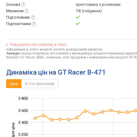
Основа
хрестовина з роликами
Механізм
Tilt (гойдання)
Підголовник
Підлокітники
Повідомити про помилку в описі
Інформація в описі моделі носить довідковий характер.
Завжди
перед покупкою уточнюйте у менеджера інтернет-магазину характе
Каталог GT Racer 2026
- новинки, хіти продажів і найактуальніші моделі GT R
Динаміка цін на GT Racer B-471
Ціна
К-сть магазинів
3 800
2 200
2 400
4 000
3 600
3 400
Середня ціна
3 200
2 600