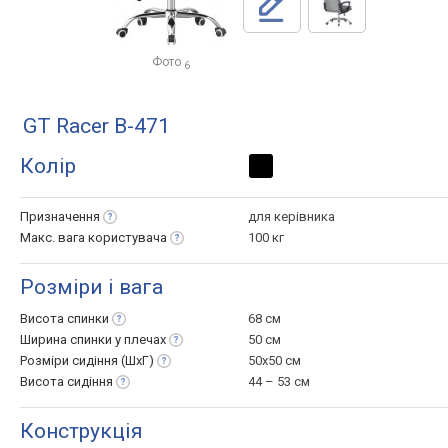
Фото
6
GT Racer B-471
Колір
Призначення
для керівника
Макс. вага
користувача
100 кг
Розміри і вага
Висота
спинки
68 см
Ширина спинки у
плечах
50 см
Розміри сидіння
(ШхГ)
50x50 см
Висота
сидіння
44 – 53 см
Конструкція