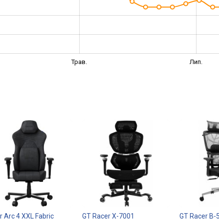
Трав.
Лип.
r Arc 4 XXL Fabric
GT Racer X-7001
GT Racer B-