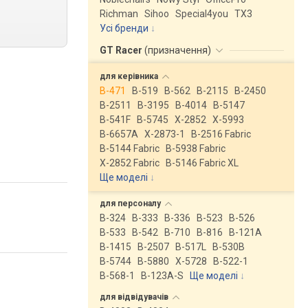
Richman
Sihoo
Special4you
ТX3
Усі бренди
GT Racer
(
призначення
)
для
керівника
B-471
B-519
B-562
B-2115
B-2450
B-2511
B-3195
B-4014
B-5147
B-541F
B-5745
X-2852
X-5993
B-6657A
X-2873-1
B-2516 Fabric
B-5144 Fabric
B-5938 Fabric
X-2852 Fabric
B-5146 Fabric XL
Ще моделі
↓
для
персоналу
B-324
B-333
B-336
B-523
B-526
B-533
B-542
B-710
B-816
B-121A
B-1415
B-2507
B-517L
B-530B
B-5744
B-5880
X-5728
B-522-1
B-568-1
B-123A-S
Ще моделі
↓
для
відвідувачів