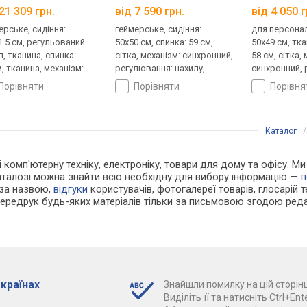
21 309 грн.
від 7 590 грн.
від 4 050 г
ерське, сидіння:
геймерське, сидіння:
для персонал
1.5 см, регульований
50x50 см, спинка: 59 см,
50x49 см, тка
л, тканина, спинка:
сітка, механізм: синхронний,
58 см, сітка,
, тканина, механізм:
регулювання: нахилу,
синхронний, 
ронний, регулювання:
висоти, жорсткості
висоти, глиб
порівняти
порівняти
порівн
лу, висоти, глибини,
ткості
Каталог
 і комп'ютерну техніку, електроніку, товари для дому та офісу. М
каталозі можна знайти всю необхідну для вибору інформацію —
п
 за назвою,
відгуки
користувачів, фотогалереї товарів, глосарій те
Передрук будь-яких матеріалів тільки за письмовою згодою реда
 країнах
Знайшли помилку на цій сторінц
Виділіть її та натисніть Ctrl+Ente