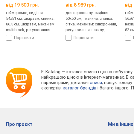
від 19 500 грн.
від 8 989 грн.
від 
геймерське, сидіння:
для персоналу, сидіння:
гейм
54x51 см, шкірзам, спинка:
50x50 см, тканина, спинка:
56x6
86.5 см, шкірзам, механізм:
сітка, механізм: синхронний,
нахи
multiblock, регулювання:
регулювання: нахилу,
82 см
нахилу, висоти, жорсткості
висоти, глибини, жорсткості
синх
порівняти
порівняти
нахи
жорс
E-Katalog
— каталог описів і цін на побутову
найкращою ціною в інтернет-магазинах. В 
параметрами, детальні
описи
, пошук товару
експертів,
каталог брендів
і багато іншого. 
Про проєкт
Ми в інших