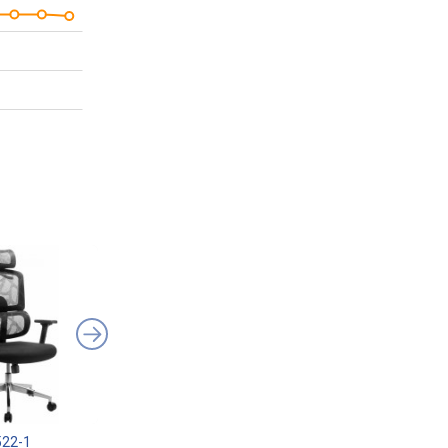
522-1
Cougar Argo One
GT Racer B-541F