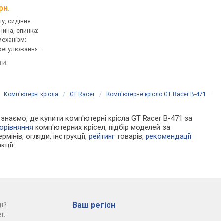
рн.
від 12 573 грн.
від 9 500 грн.
у, сидіння:
геймерське, сидіння:
для керівника, сидінн
нина, спинка:
51.5x52.5 см, спинка: сітка,
50x50 см, спинка: 75 с
 механізм:
механізм: хитання,
сітка, механізм: синх
регулювання:
регулювання: висоти,
регулювання: нахилу,
ини, жорсткості
глибини, жорсткості
висоти, жорсткості
яти
порівняти
порівняти
/
Комп'ютерні крісла
/
GT Racer
/
Комп'ютерне крісло GT Racer B-471
и знаємо, де купити комп'ютерні крісла GT Racer B-471 за
орівняння
комп'ютерних крісел, підбір моделей за
рмінів, огляди, інструкції,
рейтинг
товарів,
рекомендації
кції.
Ваш регіон
і?
r.