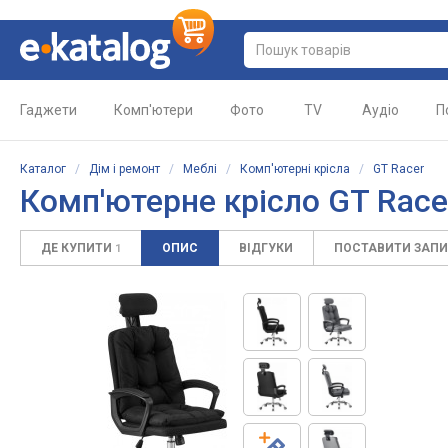
Гаджети
Комп'ютери
Фото
TV
Аудіо
П
Каталог
/
Дім і ремонт
/
Меблі
/
Комп'ютерні крісла
/
GT Racer
Комп'ютерне крісло GT Race
ДЕ КУПИТИ
ОПИС
ВІДГУКИ
ПОСТАВИТИ ЗАП
1