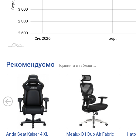
3 000
2 800
2 600
Лист.
Черв.
Лют.
Груд.
Квіт.
Вер.
Січ. 2026
Бер.
L
Рекомендуємо
Порівняти в таблиці
→
Anda Seat Kaiser 4 XL
Mealux D1 Duo Air Fabric
Hato