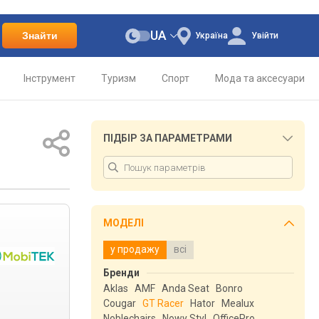
UA
Знайти
Україна
Увійти
Інструмент
Туризм
Спорт
Мода та аксесуари
ПІДБІР ЗА ПАРАМЕТРАМИ
МОДЕЛІ
у продажу
всі
Бренди
Aklas
AMF
Anda Seat
Bonro
Cougar
GT Racer
Hator
Mealux
Noblechairs
Nowy Styl
OfficePro