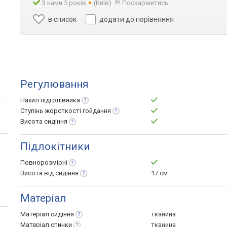
З нами 5 років
(Київ)
Поскаржитись
в список
додати до порівняння
Регулювання
Нахил
підголівника
Ступінь жорсткості
гойдання
Висота
сидіння
Підлокітники
Повнорозмірні
Висота від
сидіння
17 см
Матеріал
Матеріал
сидіння
тканина
Матеріал
спинки
тканина