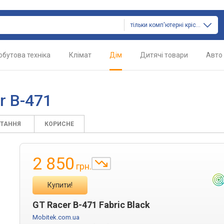
тільки комп'ютерні крісла
обутова техніка
Клімат
Дім
Дитячі товари
Авто
r B-471
ИТАННЯ
КОРИСНЕ
2 850
грн.
Купити!
GT Racer B-471 Fabric Black
Mobitek.com.ua