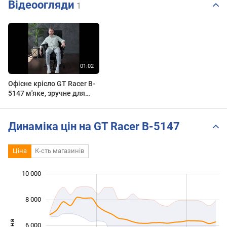
Відеоогляди
1
Офісне крісло GT Racer B-
5147 м'яке, зручне для
офісу та дому #officechair
#chair #homeoffice
Динаміка цін на GT Racer B-5147
Ціна
К-сть магазинів
 000
 000
 000
 000
 000
0
10 000
8 000
Ціна
6 000
10 000