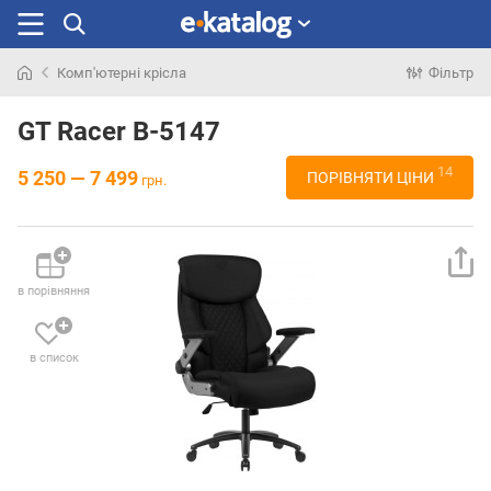
Комп'ютерні крісла
Фільтр
Шукали
раніше
GT Racer B-5147
14
5 250 — 7 499
ПОРІВНЯТИ ЦІНИ
грн.
в порівняння
в список