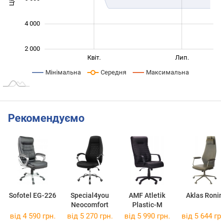
4 000
2 000
Січ. 2026
Жовт.
Бер.
Квіт.
Лип.
L
Мінімальна
Середня
Максимальна
Рекомендуємо
Sofotel EG-226
Special4you
AMF Atletik
Aklas Roni
Neocomfort
Plastic-M
від 4 590 грн.
від 5 270 грн.
від 5 990 грн.
від 5 644 гр