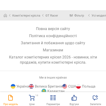
Комп'ютерні крісла
GT Racer
Фільтр
Усі модел
Повна версія сайту
Політика конфіденційності
Запитання й побажання щодо сайту
Магазинам
Каталог комп'ютерних крісел 2026 - новинки, хіти
продажів,
купити комп'ютерні крісла
.
Ми в інших країнах
Україна
Велика Британія
США
Польща
Казахстан
14
E-
© E-Katalog, 2026
ВГОРУ
Про модель
Ціни
Параметри
Відгуки
Запитати