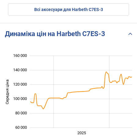
Всі аксесуари для Harbeth C7ES-3
Динаміка цін на Harbeth C7ES-3
160 000
 000
 000
 000
140 000
Середня ціна
120 000
100 000
100 000
80 000
60 000
2024
2026
2027
2025
L