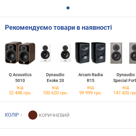
Рекомендуємо товари в наявності
Q Acoustics
Dynaudio
Arcam Radia
Dynaudio
5010
Evoke 20
R15
Special For
від
від
від
від
32 448 грн.
100 620 грн.
99 999 грн.
147 420 гр
КОЛІР
1