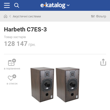
Акустичні системи
Фільтр
Шукали
раніше
Harbeth C7ES-3
Товар застарів
128 147
грн.
в порівняння
в список