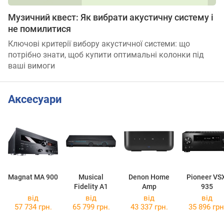
Музичний квест: Як вибрати акустичну систему і
не помилитися
Ключові критерії вибору акустичної системи: що
потрібно знати, щоб купити оптимальні колонки під
ваші вимоги
Аксесуари
Magnat MA 900
Musical
Denon Home
Pioneer VS
Fidelity A1
Amp
935
від
від
від
від
57 734 грн.
65 799 грн.
43 337 грн.
35 896 грн