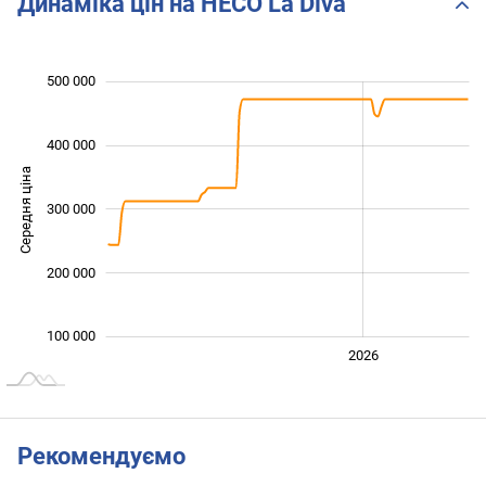
Динаміка цін на HECO La Diva
500 000
 000
 000
 000
 000
 000
 000
0
400 000
Середня ціна
300 000
100 000
200 000
100 000
2024
2025
2028
2026
L
Рекомендуємо