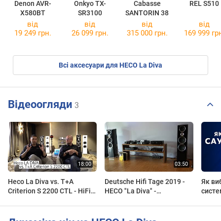
Denon AVR-
Onkyo TX-
Cabasse
REL S510
X580BT
SR3100
SANTORIN 38
від
від
від
від
19 249 грн.
26 099 грн.
315 000 грн.
169 999 гр
Всі аксесуари для HECO La Diva
Відеоогляди
3
Heco La Diva vs. T+A
Deutsche Hifi Tage 2019 -
Як ви
Criterion S 2200 CTL - HiFi
HECO "La Diva" -
систе
Hörtest
Weltpremiere-