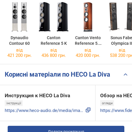
Dynaudio
Canton
Canton Vento
Sonus Fabe
Contour 60
Reference 5 K
Reference 5.2
Olympica II
DC
від
від
від
від
421 200 грн.
436 800 грн.
420 000 грн.
538 200 гр
Корисні матеріали по HECO La Diva
Инструкция к HECO La Diva
Обзор на HEC
інструкції
огляди
https://www.heco-audio.de/media/image/articles/testbericht/...
Додати посилання