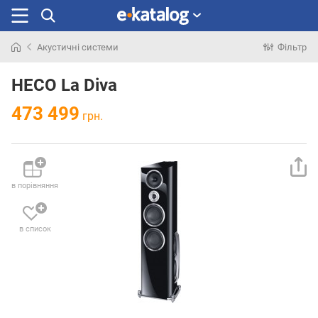
Акустичні системи
Фільтр
Шукали
раніше
HECO La Diva
473 499
грн.
в порівняння
в список