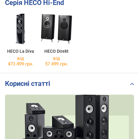
Серія HECO Hi-End
HECO La Diva
HECO Direkt
від
від
473 499 грн.
57 499 грн.
Корисні статті