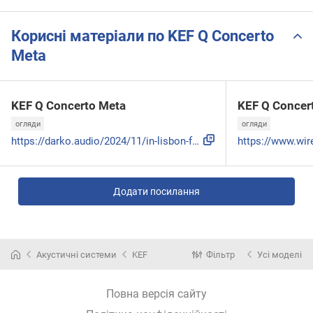
Корисні матеріали по KEF Q Concerto
Meta
KEF Q Concerto Meta
KEF Q Concer
огляди
огляди
https://darko.audio/2024/11/in-lisbon-for-review-kefs-q-con...
Додати посилання
Акустичні системи
KEF
Фільтр
Усі моделі
Повна версія сайту