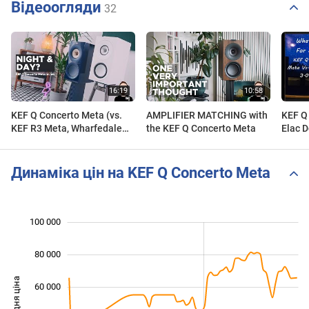
Відеоогляди
32
KEF Q Concerto Meta (vs.
AMPLIFIER MATCHING with
KEF Q
KEF R3 Meta, Wharfedale
the KEF Q Concerto Meta
Elac 
Linton & more)
Books
Compa
Динаміка цін на KEF Q Concerto Meta
100 000
 000
 000
 000
80 000
Середня ціна
60 000
100 000