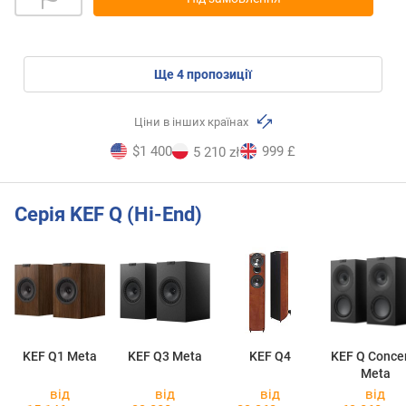
ще
4
пропозиції
Ціни в інших країнах
$1 400
999 £
5 210 zł
Серія KEF Q (Hi-End)
KEF Q1 Meta
KEF Q3 Meta
KEF Q4
KEF Q Conce
Meta
від
від
від
від