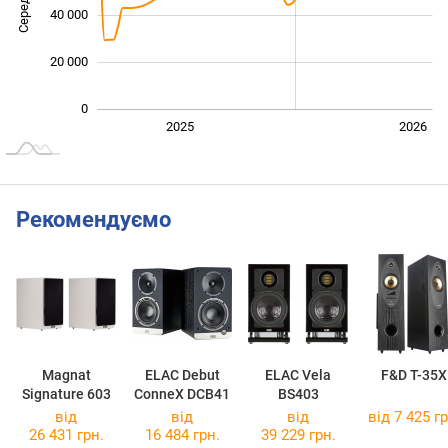
40 000
20 000
0
Січ. 2025
Лип.
2027
2025
2026
L
Рекомендуємо
Magnat
ELAC Debut
ELAC Vela
F&D T-35X
Signature 603
ConneX DCB41
BS403
від
від
від
від 7 425 гр
26 431 грн.
16 484 грн.
39 229 грн.