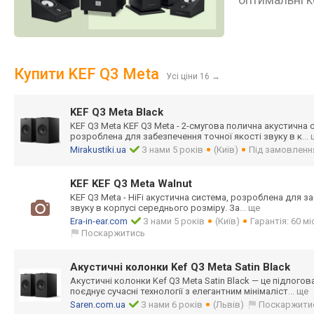
Купити KEF Q3 Meta
Усі ціни 16
→
KEF Q3 Meta Black
KEF Q3 Meta KEF Q3 Meta - 2-смугова полична акустична 
розроблена для забезпечення точної якості звуку в к
...
Mirakustiki.ua
З нами 5 років
(Київ)
Під замовленн
KEF KEF Q3 Meta Walnut
KEF Q3 Meta - HiFi акустична система, розроблена для з
звуку в корпусі середнього розміру. За
... ще
Era-in-ear.com
З нами 5 років
(Київ)
Гарантія: 60 м
Поскаржитись
Акустичні колонки Kef Q3 Meta Satin Black
Акустичні колонки Kef Q3 Meta Satin Black — це підлогов
поєднує сучасні технології з елегантним мінімаліст
... ще
Saren.com.ua
З нами 6 років
(Львів)
Поскаржити