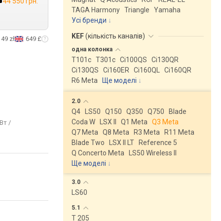
44 550 грн.
TAGA Harmony
Triangle
Yamaha
Усі бренди
KEF
(
кількість каналів
)
149 zł
649 £
одна
колонка
T101c
T301c
Ci100QS
Ci130QR
Ci130QS
Ci160ER
Ci160QL
Ci160QR
R6 Meta
Ще моделі
↓
2.0
Q4
LS50
Q150
Q350
Q750
Blade
Coda W
LSX II
Q1 Meta
Q3 Meta
Вт /
Q7 Meta
Q8 Meta
R3 Meta
R11 Meta
Blade Two
LSX II LT
Reference 5
Q Concerto Meta
LS50 Wireless II
Ще моделі
↓
3.0
LS60
5.1
T 205