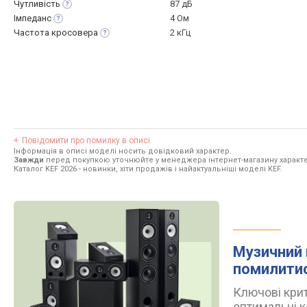
Чутливість
87 дБ
Імпеданс
4 Ом
Частота
кросовера
2 кГц
Повідомити про помилку в описі
Інформація в описі моделі носить довідковий характер.
Завжди
перед покупкою уточнюйте у менеджера інтернет-магазину характе
Каталог KEF 2026
- новинки, хіти продажів і найактуальніші моделі KEF.
Музичний 
помилити
Ключові крит
оптимальні к