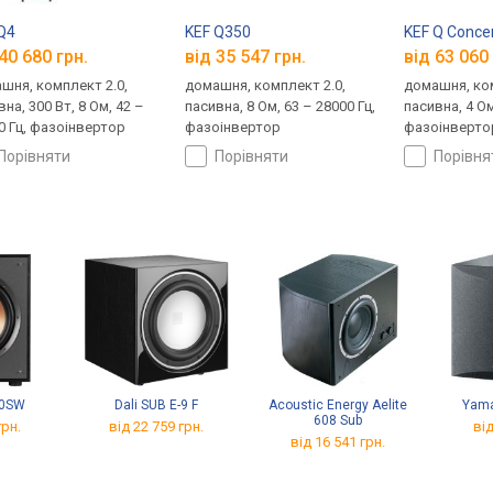
Q4
KEF Q350
KEF Q Conce
40 680 грн.
від 35 547 грн.
від 63 060 
шня, комплект 2.0,
домашня, комплект 2.0,
домашня, ком
на, 300 Вт, 8 Ом, 42 –
пасивна, 8 Ом, 63 – 28000 Гц,
пасивна, 4 Ом
0 Гц, фазоінвертор
фазоінвертор
фазоінверто
порівняти
порівняти
порівн
00SW
Dali SUB E-9 F
Acoustic Energy Aelite
Yam
608 Sub
грн.
від 22 759 грн.
від
від 16 541 грн.