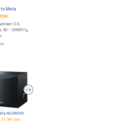
rto Meta
KEF Q150
KEF Q750
грн.
від 22 732 грн.
від 168 685 грн.
плект 2.0,
домашня, комплект 2.0,
домашня, комплект 2
, 40 – 20000 Гц,
пасивна, 8 Ом, 51 – 28000 Гц,
пасивна, 8 Ом, 48 – 2
р
фазоінвертор
пасивний випроміню
яти
порівняти
порівняти
aha NS-SW050
ELAC Debut 3.0 DS103
Denon AVR-S770H
 11 061 грн.
від 17 099 грн.
від 33 000 грн.