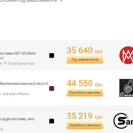
35 640
грн.
система KEF Q3 Meta
 ще
Під замовлення
я
Поскаржитись
44 550
абезпечення високої якості
грн.
Перейти в магазин
іс. від виробника
35 219
грн.
а аудіосистема, яка
Перейти в магазин
сь