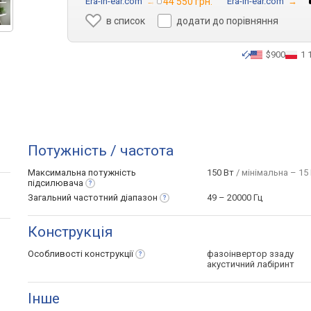
Era-in-ear.com
→
44 550 грн.
Era-in-ear.com
→
в список
додати до порівняння
$900
1 
Потужність / частота
Максимальна потужність
150 Вт
/ мінімальна – 15 
підсилювача
Загальний частотний
діапазон
49 – 20000 Гц
Конструкція
Особливості
конструкції
фазоінвертор ззаду
акустичний лабіринт
Інше