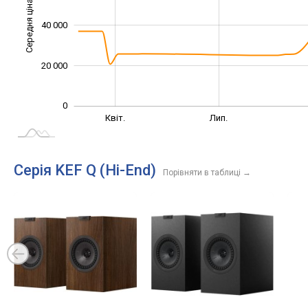
Середня ціна
40 000
10 000
20 000
0
Січ. 2025
Жовт.
Квіт.
Лип.
L
Серія KEF Q (Hi-End)
Порівняти в таблиці
→