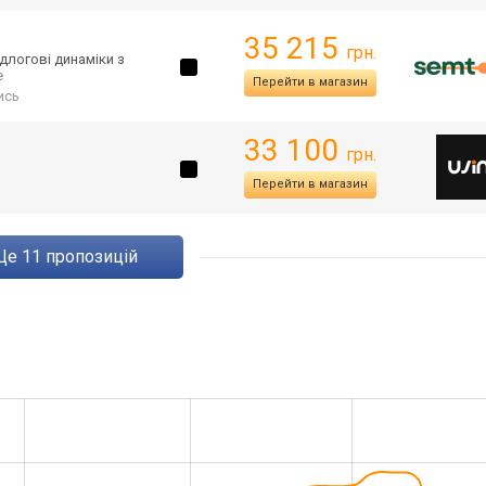
35 215
грн.
ідлогові динаміки з
е
Перейти в магазин
ись
33 100
грн.
Перейти в магазин
ще
11
пропозицій