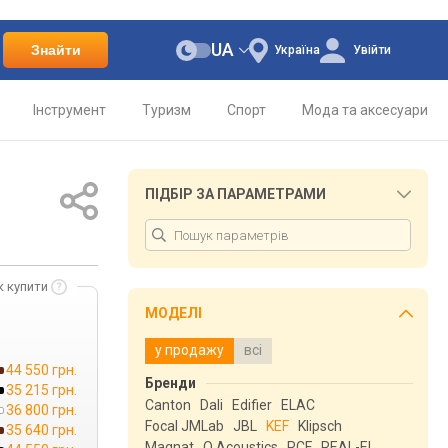
UA
Знайти
Україна
Увійти
Інструмент
Туризм
Спорт
Мода та аксесуари
ПІДБІР ЗА ПАРАМЕТРАМИ
к купити
МОДЕЛІ
у продажу
всі
44 550 грн.
Бренди
35 215 грн.
Canton
Dali
Edifier
ELAC
36 800 грн.
Focal JMLab
JBL
KEF
Klipsch
35 640 грн.
Magnat
Q Acoustics
RCF
REAL-EL