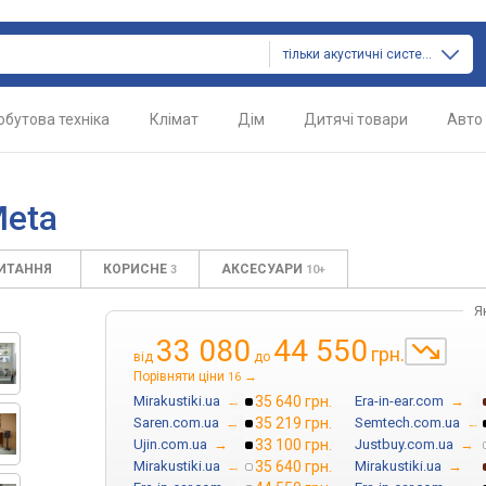
тільки акустичні системи
обутова техніка
Клімат
Дім
Дитячі товари
Авто
Meta
ПИТАННЯ
КОРИСНЕ
АКСЕСУАРИ
3
10+
Я
33 080
44 550
грн.
від
до
Порівняти ціни
→
16
Mirakustiki.ua
→
35 640 грн.
Era-in-ear.com
→
Saren.com.ua
→
35 219 грн.
Semtech.com.ua
→
Ujin.com.ua
→
33 100 грн.
Justbuy.com.ua
→
Mirakustiki.ua
→
35 640 грн.
Mirakustiki.ua
→