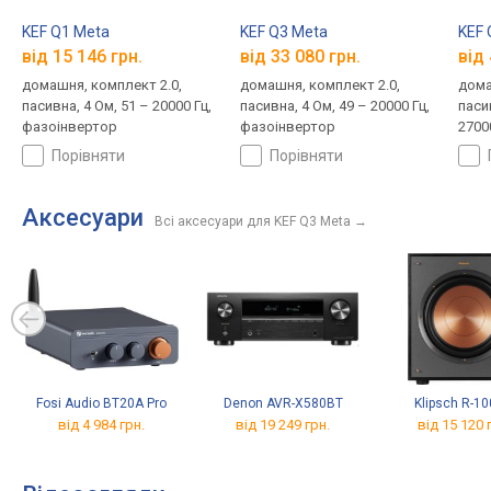
KEF Q1 Meta
KEF Q3 Meta
KEF 
від 15 146 грн.
від 33 080 грн.
від 
домашня, комплект 2.0,
домашня, комплект 2.0,
дома
пасивна, 4 Ом, 51 – 20000 Гц,
пасивна, 4 Ом, 49 – 20000 Гц,
пасив
фазоінвертор
фазоінвертор
2700
порівняти
порівняти
Аксесуари
Всі аксесуари для KEF Q3 Meta
→
Fosi Audio BT20A Pro
Denon AVR-X580BT
Klipsch R-1
від 4 984 грн.
від 19 249 грн.
від 15 120 