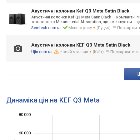
Акустичні колонки Kef Q3 Meta Satin Black
Акустичні колонки Kef Q3 Meta Satin Black — компактні п
технологією Metamaterial Absorption, що зменшує ви
... щ
Semtech.com.ua
Менше року
(Луцьк)
Поскаржит
Акустичні колонки KEF Q3 Meta Satin Black
Ujin.com.ua
Новий магазин
(Київ)
Поскаржитись
Динаміка цін на KEF Q3 Meta
100 000
-20 000
-10 000
-40 000
10 000
30 000
80 000
60 000