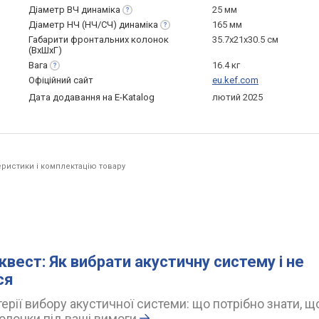
Діаметр ВЧ
динаміка
25 мм
Діаметр НЧ (НЧ/СЧ)
динаміка
165 мм
Габарити фронтальних колонок
35.7x21x30.5 см
(ВхШхГ)
Вага
16.4 кг
Офіційний сайт
eu.kef.com
Дата додавання на E-Katalog
лютий 2025
ристики і комплектацію товару
квест: Як вибрати акустичну систему і не
ся
ерії вибору акустичної системи: що потрібно знати, щ
олонки під ваші вимоги