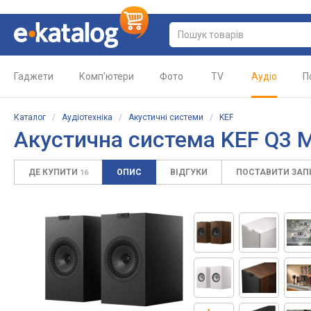
Гаджети
Комп'ютери
Фото
TV
Аудіо
П
Каталог
/
Аудіотехніка
/
Акустичні системи
/
KEF
Акустична система KEF Q3 
ДЕ КУПИТИ
ОПИС
ВІДГУКИ
ПОСТАВИТИ ЗА
16