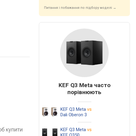
Питання і побажання по підбору моделі →
KEF Q3 Meta часто
порівнюють
KEF Q3 Meta
vs
Dali Oberon 3
об купити
KEF Q3 Meta
vs
KEF Q350