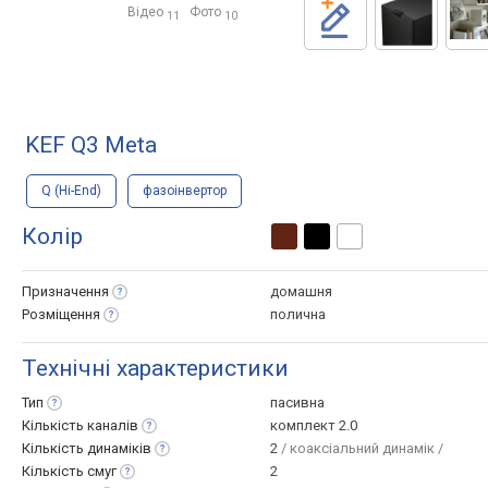
Відео
Фото
11
10
KEF Q3 Meta
Q (Hi-End)
фазоінвертор
Колір
Призначення
домашня
Розміщення
полична
Технічні характеристики
Тип
пасивна
Кількість
каналів
комплект 2.0
Кількість
динаміків
2
/ коаксіальний динамік /
Кількість
смуг
2