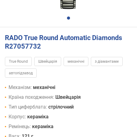
RADO True Round Automatic Diamonds
R27057732
True Round
Швейцарія
механічні
з діамантами
автопідзавод
Механізм:
механічні
Країна походження:
Швейцарія
Тип циферблата:
стрілочний
Корпус:
кераміка
Ремінець:
кераміка
Вага:
121 г