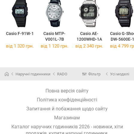
Casio F-91W-1
Casio MTP-
Casio AE-
Casio G-Sho
V001L-7B
1200WHD-1A
DW-5600E-
від 1 320 грн.
від 1 120 грн.
від 2 340 грн.
від 4 799 гр
Наручні годинники
RADO
Фільтр
Усі моделі
Повна версія сайту
Політика конфіденційності
Запитання й побажання щодо сайту
Магазинам
Каталог наручних годинників 2026 - новинки, хіти
продажів,
купити наручні годинники
.