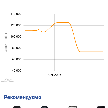
140 000
 000
 000
0
120 000
Середня ціна
100 000
100 000
80 000
60 000
40 000
Жовт.
Лип.
Лип.
Січ. 2026
L
Рекомендуємо