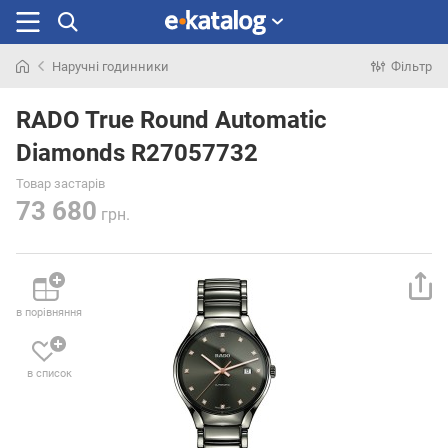
Наручні годинники
Фільтр
Шукали
раніше
RADO True Round Automatic
Diamonds R27057732
Товар застарів
73 680
грн.
в порівняння
в список