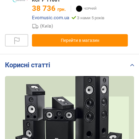
RCF P 1108T
38 736
грн.
Evomusic.com.ua
З нами 5 років
(Київ)
Перейти в магазин
Корисні статті