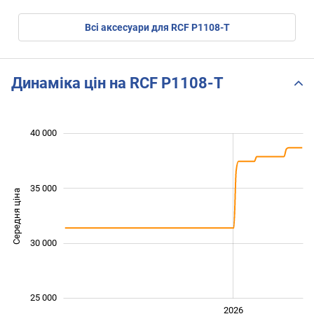
Всі аксесуари для RCF P1108-T
Динаміка цін на RCF P1108-T
 000
 000
 000
 000
 000
 000
 000
40 000
35 000
Середня ціна
26 000
30 000
25 000
2024
2025
2028
2026
L