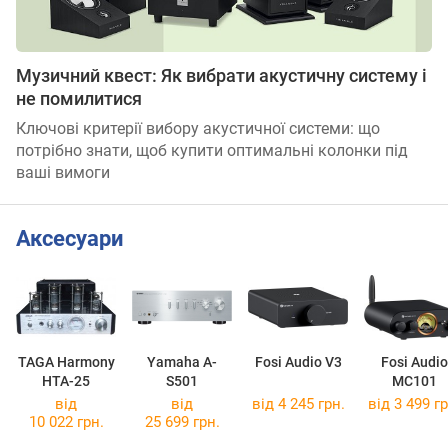
Музичний квест: Як вибрати акустичну систему і
не помилитися
Ключові критерії вибору акустичної системи: що
потрібно знати, щоб купити оптимальні колонки під
ваші вимоги
Аксесуари
TAGA Harmony
Yamaha A-
Fosi Audio V3
Fosi Audio
HTA-25
S501
MC101
від
від
від 4 245 грн.
від 3 499 гр
10 022 грн.
25 699 грн.