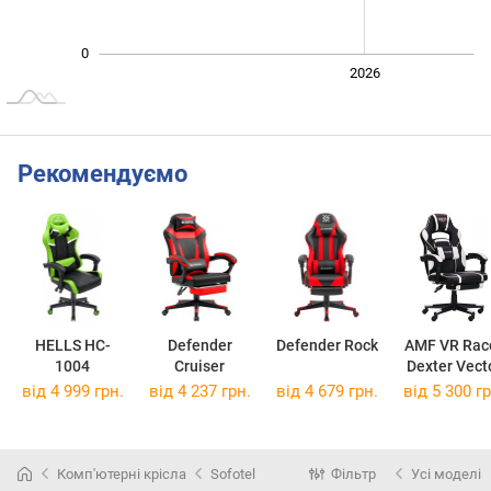
0
2024
2025
2028
2026
L
Рекомендуємо
HELLS HC-
Defender
Defender Rock
AMF VR Rac
1004
Cruiser
Dexter Vect
від 4 999 грн.
від 4 237 грн.
від 4 679 грн.
від 5 300 гр
Комп'ютерні крісла
Sofotel
Фільтр
Усі моделі