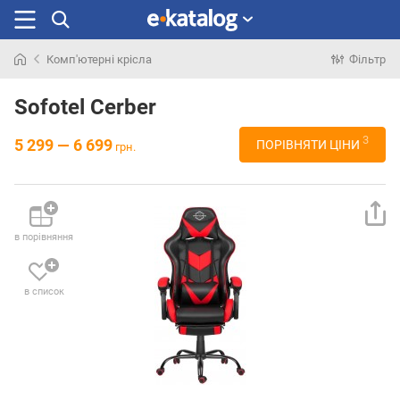
Комп'ютерні крісла
Фільтр
Шукали
раніше
Sofotel Cerber
3
5 299 — 6 699
ПОРІВНЯТИ ЦІНИ
грн.
в порівняння
в список