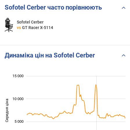
Sofotel Cerber часто порівнюють
Sofotel Cerber
vs
GT Racer X-5114
Динаміка цін на Sofotel Cerber
 000
 000
 000
 000
 000
 000
 000
15 000
10 000
Середня ціна
10 000
5 000