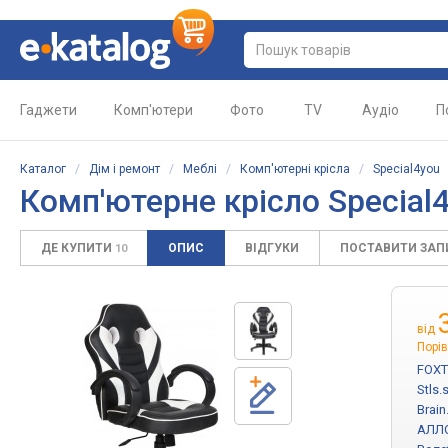
Гаджети
Комп'ютери
Фото
TV
Аудіо
П
Каталог
/
Дім і ремонт
/
Меблі
/
Комп'ютерні крісла
/
Special4you
Комп'ютерне крісло Special4
ДЕ КУПИТИ
ОПИС
ВІДГУКИ
ПОСТАВИТИ ЗА
10
від
Порів
FOXT
Stls.
Brai
АЛЛ