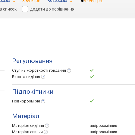
tka.ua
→
3 899 грн.
Rozetka.ua
→
4 099 грн.
в список
додати до порівняння
Регулювання
Ступінь жорсткості
гойдання
Висота
сидіння
Підлокітники
Повнорозмірні
Матеріал
Матеріал
сидіння
шкірозамінник
Матеріал
спинки
шкірозамінник