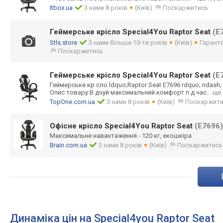
Itbox.ua
З нами 8 років
(Київ)
Поскаржитись
Геймерське крісло Special4You Raptor Seat
(E
Stls.store
З нами більше 10-ти років
(Київ)
Гаранті
Поскаржитись
Геймерське крісло Special4You Raptor Seat
(E
Геймерське кр сло ldquo;Raptor Seat E7696 rdquo; ndash;
Опис товару:В дчуй максимальний комфорт п д час
... ще
TopOne.com.ua
З нами 8 років
(Київ)
Поскаржит
Офісне крісло Special4You Raptor Seat
(E7696)
Максимальне навантаження - 120 кг, екошкіра
Brain.com.ua
З нами 8 років
(Київ)
Поскаржитись
Динаміка цін на Special4you Raptor Seat