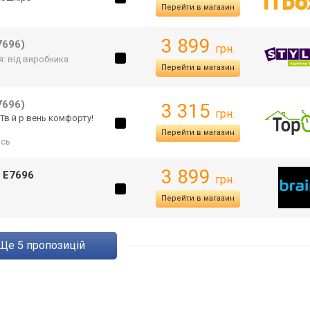
Перейти в магазин
3 899
7696)
грн.
я: від виробника
Перейти в магазин
7696)
3 315
грн.
 Тв й р вень комфорту!
Перейти в магазин
ись
3 899
E7696
грн.
Перейти в магазин
ще
5
пропозицій