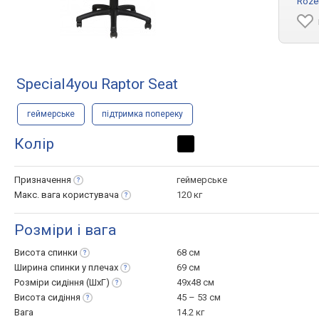
Roze
Special4you Raptor Seat
геймерське
підтримка попереку
Колір
Призначення
геймерське
Макс. вага
користувача
120 кг
Розміри і вага
Висота
спинки
68 см
Ширина спинки у
плечах
69 см
Розміри сидіння
(ШхГ)
49x48 см
Висота
сидіння
45 – 53 см
Вага
14.2 кг