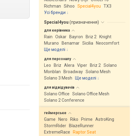
Richman
Sihoo
Special4you
ТX3
Усі бренди
Special4you
(
призначення
)
для
керівника
Rain
Oskar
Bayron
Briz 2
Knight
Murano
Benamar
Sicilia
Neocomfort
Ще моделі
↓
для
персоналу
Leo
Briz
Alera
Viper
Briz 2
Solano
Monblan
Broadway
Solano Mesh
Solano 3 Mesh
Ще моделі
↓
для
відвідувачів
Solano Office
Solano Office Mesh
Solano 2 Conference
геймерське
Game
Nero
Riko
Prime
AstroKing
StormRider
BlazeRunner
ExtremeRace
Raptor Seat