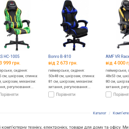
S HC-1005
Bonro B-810
AMF VR Race
3 999 грн.
від 2 673 грн.
від 4 000 г
ерське, сидіння:
геймерське, сидіння:
геймерське, 
5 см, шкірзам, спинка:
50x48 см, шкірзам, спинка:
48x53 см, шк
м, шкірзам, механізм:
81 см, шкірзам, механізм:
80 см, шкірза
ння, регулювання:
хитання, регулювання:
хитання, рег
ти, жорсткості
нахилу, висоти, жорсткості
нахилу, висо
порівняти
порівняти
порівн
Каталог
/
Комп'ютер
і комп'ютерну техніку, електроніку, товари для дому та офісу. Ми