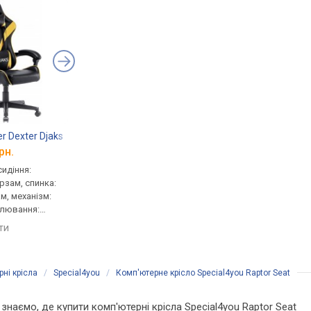
r Dexter Djaks
Bonro BN-810
Aklas Anhel
рн.
від 3 999 грн.
від 2 900 грн.
сидіння:
геймерське, сидіння:
геймерське, сидіння:
ірзам, спинка:
50x61.5 см, шкірзам, спинка:
51x52 см, шкірзам, сп
м, механізм:
70 см, шкірзам, механізм:
70 см, шкірзам, механ
улювання:
хитання, регулювання:
хитання, регулюванн
ти, жорсткості
нахилу, висоти, жорсткості
висоти, жорсткості
яти
порівняти
порівняти
ні крісла
/
Special4you
/
Комп'ютерне крісло Special4you Raptor Seat
 знаємо, де купити комп'ютерні крісла Special4you Raptor Seat