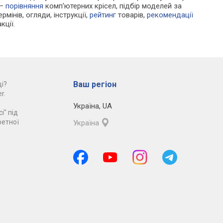
 —
порівняння
комп'ютерних крісел, підбір моделей за
рмінів, огляди, інструкції,
рейтинг
товарів,
рекомендації
кції.
Ваш регіон
і?
r.
Україна
,
UA
і" під
ретної
Україна