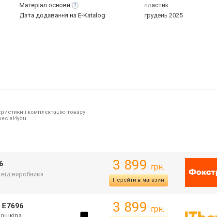
Матеріал
основи
пластик
Дата додавання на E-Katalog
грудень 2025
ристики і комплектацію товару
pecial4you.
3 899
6
грн.
. від виробника
Перейти в магазин
3 899
E7696
грн.
екошкіра