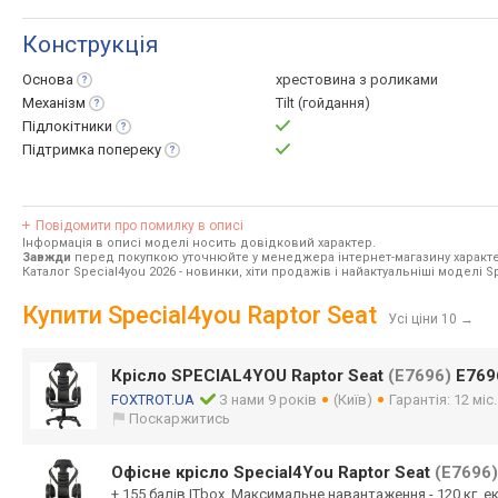
Конструкція
Основа
хрестовина з роликами
Механізм
Tilt (гойдання)
Підлокітники
Підтримка
попереку
Повідомити про помилку в описі
Інформація в описі моделі носить довідковий характер.
Завжди
перед покупкою уточнюйте у менеджера інтернет-магазину характе
Каталог Special4you 2026
- новинки, хіти продажів і найактуальніші моделі S
Купити Special4you Raptor Seat
Усі ціни 10
→
Крісло SPECIAL4YOU Raptor Seat
(E7696)
E769
FOXTROT.UA
З нами 9 років
(Київ)
Гарантія: 12 міс
Поскаржитись
Офісне крісло Special4You Raptor Seat
(E7696)
+ 155 балів ITbox, Максимальне навантаження - 120 кг, 