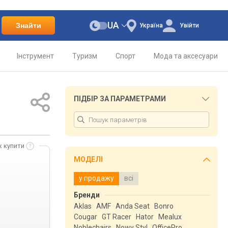
UA
Знайти
Україна
Увійти
Інструмент
Туризм
Спорт
Мода та аксесуари
ПІДБІР ЗА ПАРАМЕТРАМИ
к купити
МОДЕЛІ
у продажу
всі
Бренди
Aklas
AMF
Anda Seat
Bonro
Cougar
GT Racer
Hator
Mealux
Noblechairs
Nowy Styl
OfficePro