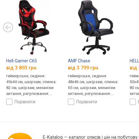
Hell-Gamer C65
AMF Chase
HELL
від 3 893 грн.
від 3 799 грн.
від 
геймерське, сидіння:
геймерське, сидіння:
гейм
49x44 см, шкірзам, спинка:
48x46 см, шкірзам, спинка:
50x4
82 см, шкірзам, механізм:
65 см, шкірзам, механізм:
80 с
хитання, регулювання:
хитання, регулювання:
хита
нахилу, висоти, жорсткості
висоти, жорсткості
висо
порівняти
порівняти
E-Katalog
— каталог описів і цін на побутову 