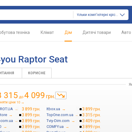
тільки комп'ютерні крісла
обутова техніка
Клімат
Дім
Дитячі товари
Авто
you Raptor Seat
ПИТАННЯ
КОРИСНЕ
Я
3 315
4 099
грн.
до
няти ціни
→
10
ROT.UA
→
3 899 грн.
Itbox.ua
→
3 899 грн.
store
→
3 899 грн.
TopOne.com.ua
→
3 315 грн.
n.com.ua
→
3 899 грн.
Tviy-Dim.com
→
3 409 грн.
О
→
3 899 грн.
COMFY.ua
→
3 899 грн.