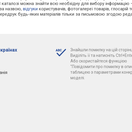
В каталозі можна знайти всю необхідну для вибору інформацію
 за назвою,
відгуки
користувачів, фотогалереї товарів, глосарій те
Передрук будь-яких матеріалів тільки за письмовою згодою реда
 країнах
Знайшли помилку на цій сторінц
Виділіть її та натисніть Ctrl+Ente
Або скористайтеся функцією
"Повідомити про помилку в опис
анія
таблицею з параметрами конк
моделі.