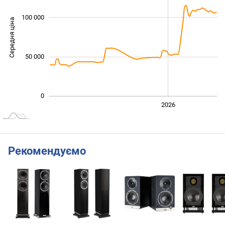
100 000
Середня ціна
100 000
50 000
0
2024
2025
2028
2026
L
Рекомендуємо