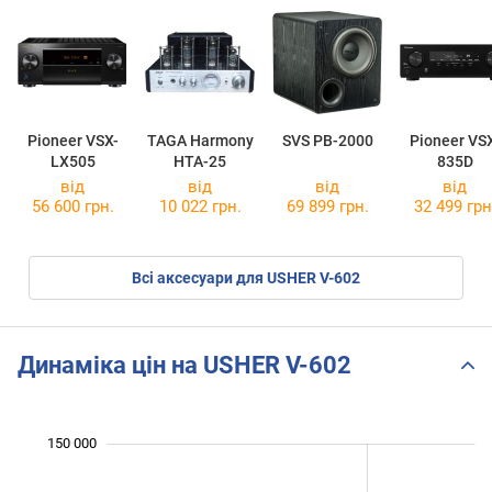
Pioneer VSX-
TAGA Harmony
SVS PB-2000
Pioneer VS
LX505
HTA-25
835D
від
від
від
від
56 600 грн.
10 022 грн.
69 899 грн.
32 499 грн
Всі аксесуари для USHER V-602
Динаміка цін на USHER V-602
 000
 000
 000
 000
 000
 000
 000
150 000