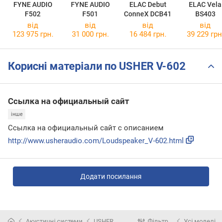
FYNE AUDIO
FYNE AUDIO
ELAC Debut
ELAC Vela
F502
F501
ConneX DCB41
BS403
від
від
від
від
123 975 грн.
31 000 грн.
16 484 грн.
39 229 грн
Корисні матеріали по USHER V-602
Ссылка на официальный сайт
інше
Ссылка на официальный сайт с описанием
http://www.usheraudio.com/Loudspeaker_V-602.html
Додати посилання
Акустичні системи
USHER
Фільтр
Усі моделі