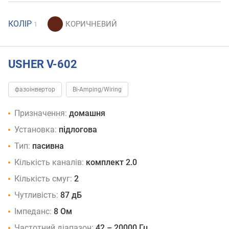
КОЛІР
1
USHER V-602
фазоінвертор
Bi-Amping/Wiring
Призначення:
домашня
Установка:
підлогова
Тип:
пасивна
Кількість каналів:
комплект 2.0
Кількість смуг:
2
Чутливість:
87 дБ
Імпеданс:
8 Ом
Частотний діапазон:
42 – 20000 Гц