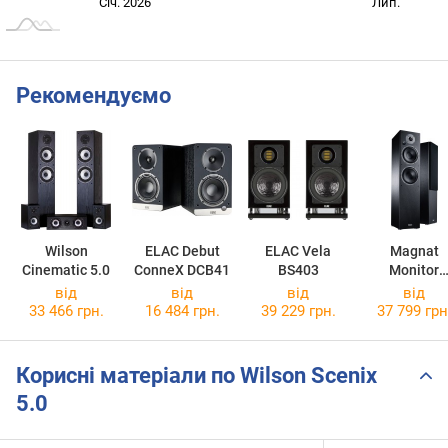
Січ. 2027
Жовт.
Лип.
Січ. 2026
Лип.
L
Рекомендуємо
Wilson
ELAC Debut
ELAC Vela
Magnat
Cinematic 5.0
ConneX DCB41
BS403
Monitor
Reference 
від
від
від
від
33 466 грн.
16 484 грн.
39 229 грн.
37 799 грн
Корисні матеріали по Wilson Scenix
5.0