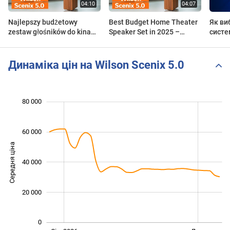
Najlepszy budżetowy
Best Budget Home Theater
Як ви
zestaw głośników do kina
Speaker Set in 2025 –
систе
domowego w 2025 roku –
Wilson Scenix 5.0
Wilson Scenix 5.0
Динаміка цін на Wilson Scenix 5.0
 000
 000
 000
 000
 000
 000
80 000
60 000
Середня ціна
40 000
10 000
20 000
0