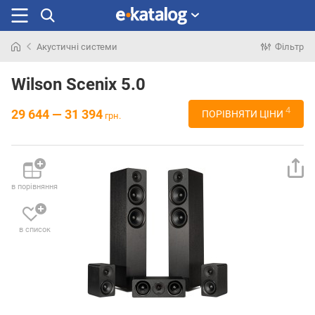
Акустичні системи
Фільтр
Шукали
раніше
Wilson Scenix 5.0
4
29 644 — 31 394
ПОРІВНЯТИ ЦІНИ
грн.
в порівняння
в список