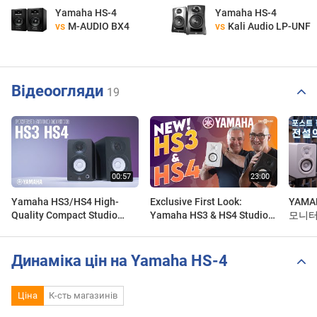
Yamaha HS-4
Yamaha HS-4
vs
M-AUDIO BX4
vs
Kali Audio LP-UNF
Відеоогляди
19
Yamaha HS3/HS4 High-
Exclusive First Look:
YAMA
Quality Compact Studio
Yamaha HS3 & HS4 Studio
모니터
Monitors for the
Monitors! - Gear4music
간에서
Uncompromising Creator
Synth & Tech
드와 
Динаміка цін на Yamaha HS-4
Ціна
К-сть магазинів