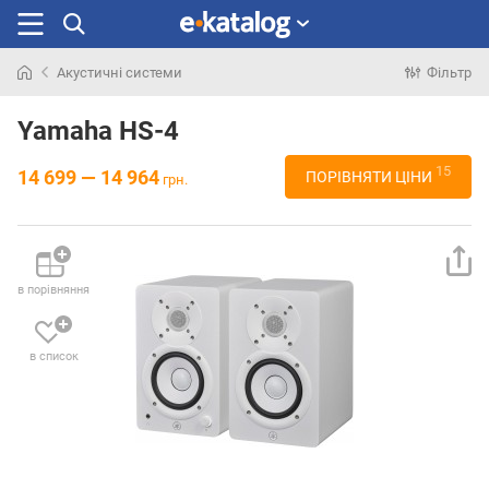
Акустичні системи
Фільтр
Шукали
раніше
Yamaha HS-4
15
14 699 — 14 964
ПОРІВНЯТИ ЦІНИ
грн.
в порівняння
в список