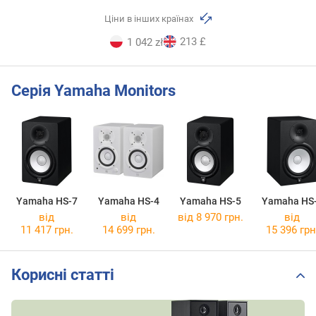
Ціни в інших країнах
213 £
1 042 zł
Серія Yamaha Monitors
Yamaha HS-7
Yamaha HS-4
Yamaha HS-5
Yamaha HS
від
від
від 8 970 грн.
від
11 417 грн.
14 699 грн.
15 396 грн
Корисні статті