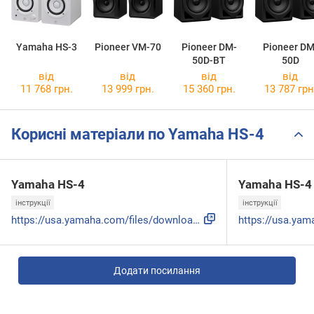
Yamaha HS-3
Pioneer VM-70
Pioneer DM-
Pioneer DM
50D-BT
50D
від
від
від
від
11 768 грн.
13 999 грн.
15 360 грн.
13 787 грн
Корисні матеріали по Yamaha HS-4
Yamaha HS-4
Yamaha HS-4
інструкції
інструкції
https://usa.yamaha.com/files/download/other_assets/4/160671...
Додати посилання