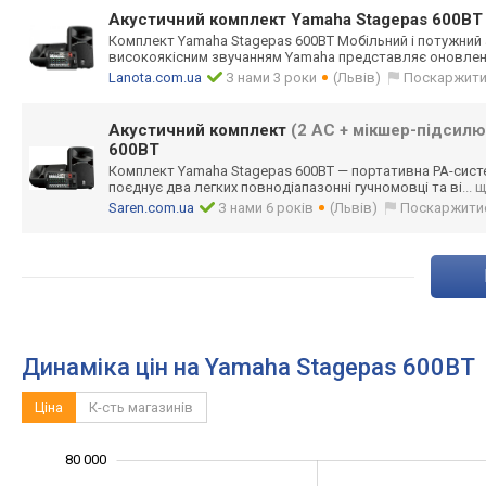
Акустичний комплект Yamaha Stagepas 600BT
Комплект Yamaha Stagepas 600BT Мобільний і потужний 
високоякісним звучанням Yamaha представляє оновле
Lanota.com.ua
З нами 3 роки
(Львів)
Поскаржит
Акустичний комплект
(2 АС + мікшер-підсилю
600BT
Комплект Yamaha Stagepas 600BT — портативна PA-сист
поєднує два легких повнодіапазонні гучномовці та ві
... 
Saren.com.ua
З нами 6 років
(Львів)
Поскаржити
Динаміка цін на Yamaha Stagepas 600BT
Ціна
К-сть магазинів
30 000
35 000
45 000
55 000
90 000
20 000
80 000