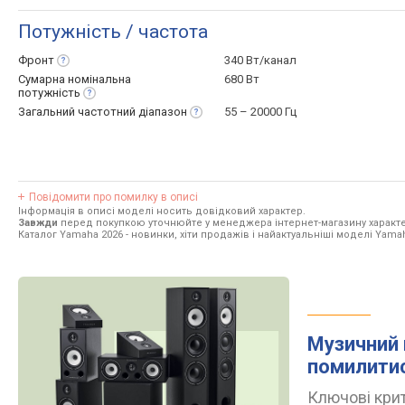
Потужність / частота
Фронт
340 Вт/канал
Сумарна номінальна
680 Вт
потужність
Загальний частотний
діапазон
55 – 20000 Гц
Повідомити про помилку в описі
Інформація в описі моделі носить довідковий характер.
Завжди
перед покупкою уточнюйте у менеджера інтернет-магазину характе
Каталог Yamaha 2026
- новинки, хіти продажів і найактуальніші моделі Yama
Музичний 
помилити
Ключові крит