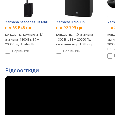
Yamaha Stagepas 1K MKII
Yamaha DZR-315
Yam
від 63 848 грн.
від 97 799 грн.
від 
концертна, комплект 1.1,
концертна, 1.0, активна,
конц
активна, 1100 Вт, 37 –
1300 Вт, 31 – 20000 Гц,
актив
20000 Гц, Bluetooth
фазоінвертор, USB-порт
2000
USB-
порівняти
порівняти
Відеоогляди