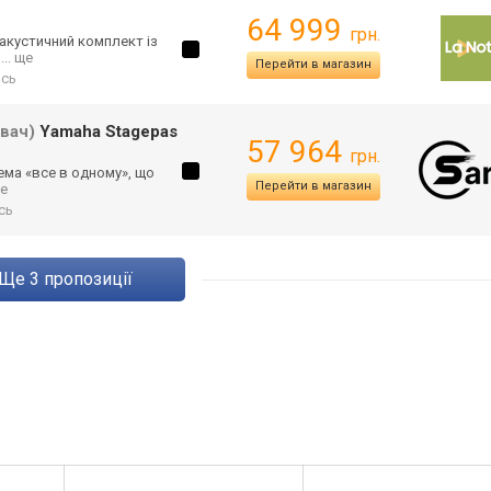
64 999
грн.
акустичний комплект із
н
... ще
Перейти в магазин
ись
вач)
Yamaha Stagepas
57 964
грн.
ема «все в одному», що
Перейти в магазин
ще
сь
ще
3
пропозиції