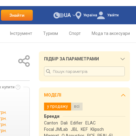
UA
Знайти
Україна
Увійти
Інструмент
Туризм
Спорт
Мода та аксесуари
ПІДБІР ЗА ПАРАМЕТРАМИ
к купити
МОДЕЛІ
у продажу
всі
грн.
Бренди
грн.
Canton
Dali
Edifier
ELAC
грн.
Focal JMLab
JBL
KEF
Klipsch
грн.
Magnat
Q Acoustics
RCF
REAL-EL