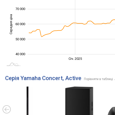
70 000
Середня ціна
60 000
40 000
50 000
40 000
Січ. 2027
Лип.
Січ. 2025
L
Серія Yamaha Concert, Active
Порівняти в таблиці