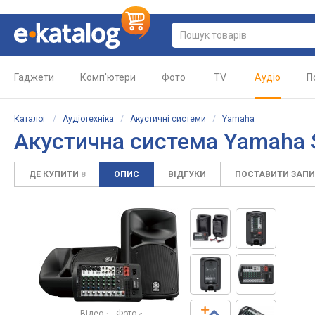
Гаджети
Комп'ютери
Фото
TV
Аудіо
П
Каталог
/
Аудіотехніка
/
Акустичні системи
/
Yamaha
Акустична система Yamaha 
ДЕ КУПИТИ
ОПИС
ВІДГУКИ
ПОСТАВИТИ ЗАП
8
Відео
Фото