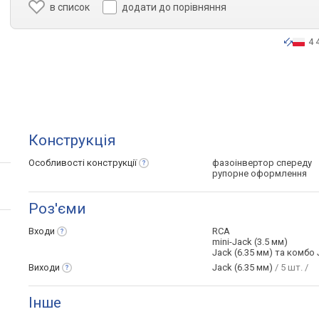
в список
додати до порівняння
4 
Конструкція
Особливості
конструкції
фазоінвертор спереду
рупорне оформлення
Роз'єми
Входи
RCA
mini-Jack (3.5 мм)
Jack (6.35 мм) та комбо 
Виходи
Jack (6.35 мм)
/ 5 шт. /
Інше