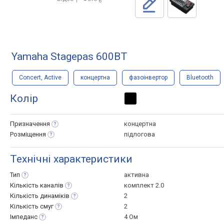
1
6
Yamaha Stagepas 600BT
Concert, Active
концертна
фазоінвертор
Bluetooth
Колір
Призначення
концертна
Розміщення
підлогова
Технічні характеристики
Тип
активна
Кількість
каналів
комплект 2.0
Кількість
динаміків
2
Кількість
смуг
2
Імпеданс
4 Ом