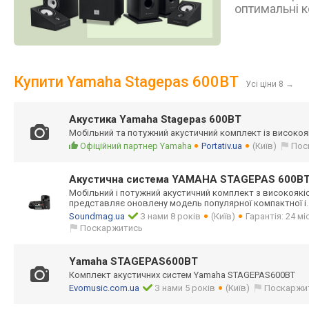
оптимальні к
Купити Yamaha Stagepas 600BT
Усі ціни 8
→
Акустика Yamaha Stagepas 600BT
Мобільний та потужний акустичний комплект із високояк
Офіційний партнер Yamaha
Portativ.ua
(Київ)
Пос
Акустична система YAMAHA STAGEPAS 600BT
Мобільний і потужний акустичний комплект з високояк
представляє оновлену модель популярної компактної і
Soundmag.ua
З нами 8 років
(Київ)
Гарантія: 24 мі
Поскаржитись
Yamaha STAGEPAS600BT
Комплект акустичних систем Yamaha STAGEPAS600BT
Evomusic.com.ua
З нами 5 років
(Київ)
Поскаржи