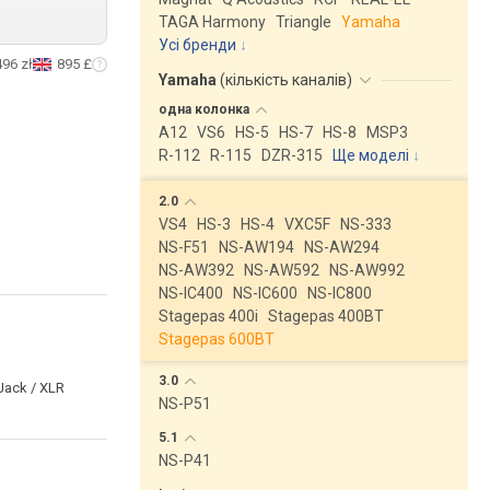
TAGA Harmony
Triangle
Yamaha
Усі бренди
496 zł
895 £
Yamaha
(
кількість каналів
)
одна
колонка
A12
VS6
HS-5
HS-7
HS-8
MSP3
R-112
R-115
DZR-315
Ще моделі
↓
2.0
VS4
HS-3
HS-4
VXC5F
NS-333
NS-F51
NS-AW194
NS-AW294
NS-AW392
NS-AW592
NS-AW992
NS-IC400
NS-IC600
NS-IC800
Stagepas 400i
Stagepas 400BT
Stagepas 600BT
3.0
Jack / XLR
NS-P51
5.1
NS-P41