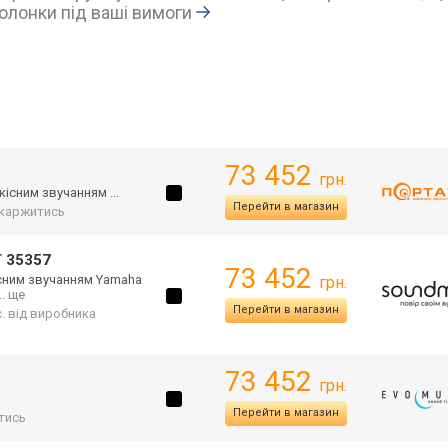
олонки під ваші вимоги
73 452
грн.
існим звучанням ...
Перейти в магазин
каржитись
 35357
73 452
існим звучанням Yamaha
грн.
... ще
Перейти в магазин
с. від виробника
73 452
грн.
Перейти в магазин
тись