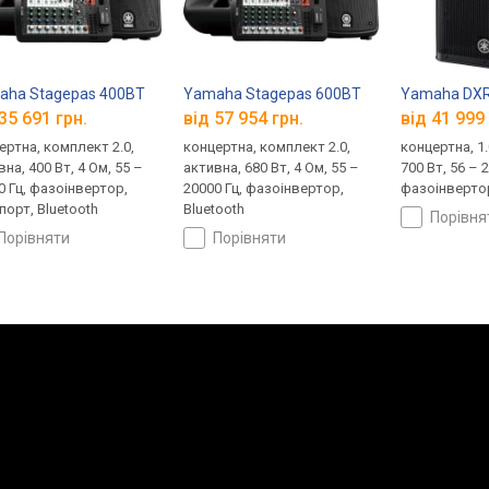
aha Stagepas 400BT
Yamaha Stagepas 600BT
Yamaha DXR
35 691 грн.
від 57 954 грн.
від 41 999 
ертна, комплект 2.0,
концертна, комплект 2.0,
концертна, 1.
на, 400 Вт, 4 Ом, 55 –
активна, 680 Вт, 4 Ом, 55 –
700 Вт, 56 – 
0 Гц, фазоінвертор,
20000 Гц, фазоінвертор,
фазоінверто
порт, Bluetooth
Bluetooth
порівн
порівняти
порівняти