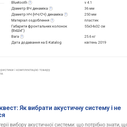
Bluetooth
v 4.1
Діаметр ВЧ
динаміка
36 мм
Діаметр НЧ (НЧ/СЧ)
динаміка
250 мм
Матеріал
оздоблення
пластик
Габарити фронтальних колонок
55x34x32 см
(ВхШхГ)
Вага
25.6 кг
Дата додавання на E-Katalog
квітень 2019
ристики і комплектацію товару
ha.
квест: Як вибрати акустичну систему і не
ся
ерії вибору акустичної системи: що потрібно знати, щ