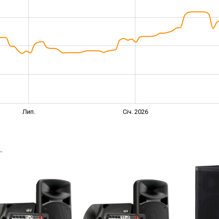
Лип.
Січ. 2026
→