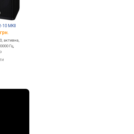
-10 MKII
Yamaha DXR-8 MKII
Yamaha DXR-15 MKI
грн.
від 37 579 грн.
від 54 499 грн.
0, активна,
концертна, 1.0, активна,
концертна, 1.0, актив
20000 Гц,
700 Вт, 57 – 20000 Гц,
700 Вт, 49 – 20000 Гц,
р
фазоінвертор, Bi-
фазоінвертор
Amping/Wiring
яти
порівняти
порівняти