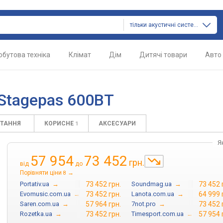
тільки акустичні системи
обутова техніка
Клімат
Дім
Дитячі товари
Авто
Stagepas 600BT
ИТАННЯ
КОРИСНЕ
АКСЕСУАРИ
1
Я
57 954
73 452
грн.
від
до
Порівняти ціни
→
8
Portativ.ua
→
73 452 грн.
Soundmag.ua
→
73 452 
Evomusic.com.ua
→
73 452 грн.
Lanota.com.ua
→
64 999 
Saren.com.ua
→
57 964 грн.
7not.pro
→
73 452 
Rozetka.ua
→
73 452 грн.
Timesport.com.ua
→
57 954 