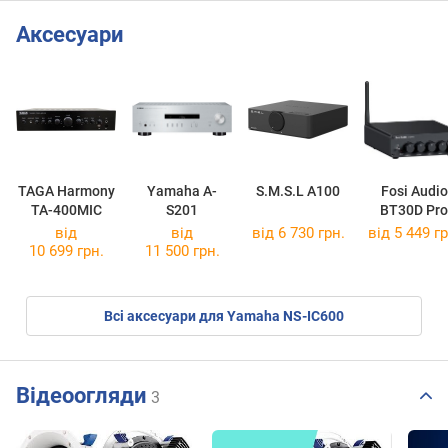
Аксесуари
TAGA Harmony
Yamaha A-
S.M.S.L A100
Fosi Audio
TA-400MIC
S201
BT30D Pro
від
від
від 6 730 грн.
від 5 449 гр
10 699 грн.
11 500 грн.
Всі аксесуари для Yamaha NS-IC600
Відеоогляди
3