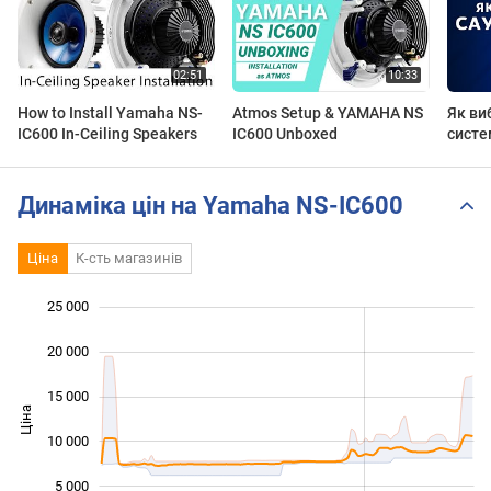
How to Install Yamaha NS-
Atmos Setup & YAMAHA NS
Як ви
IC600 In-Ceiling Speakers
IC600 Unboxed
систе
Динаміка цін на Yamaha NS-IC600
Ціна
К-сть магазинів
25 000
 000
 000
 000
20 000
15 000
Ціна
10 000
10 000
5 000