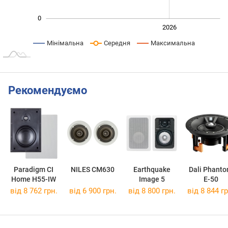
0
2024
2025
2028
2026
L
Мінімальна
Середня
Максимальна
Рекомендуємо
Paradigm CI
NILES CM630
Earthquake
Dali Phant
Home H55-IW
Image 5
E-50
від 8 762 грн.
від 6 900 грн.
від 8 800 грн.
від 8 844 гр