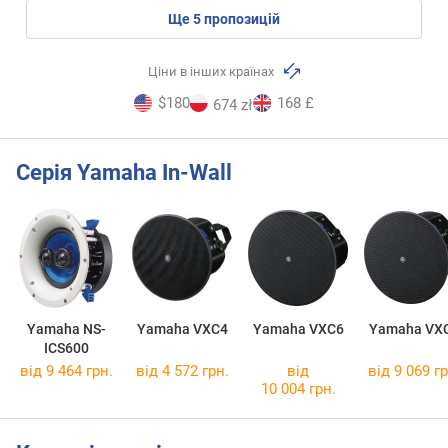
ще
5
пропозицій
Ціни в інших країнах
$180
168 £
674 zł
Серія Yamaha In-Wall
Yamaha NS-
Yamaha VXC4
Yamaha VXC6
Yamaha VX
ICS600
від 9 464 грн.
від 4 572 грн.
від
від 9 069 гр
10 004 грн.