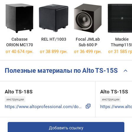
Cabasse
REL HT/1003
Focal JMLab
Mackie
ORION MC170
Sub 600 P
Thump115
от 40 674 грн.
от 38 899 грн.
от 36 499 грн.
от 31 585 гр
Полезные материалы по Alto TS-15S
Alto TS-18S
Alto TS-15S
инструкции
инструкции
https://www.altoprofessional.com/downloads/TS12S_TS15S_TS18...
Добавить ссылку