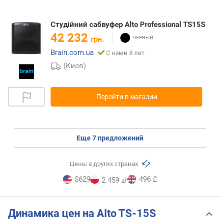
Студійний сабвуфер Alto Professional TS15S
42 232
грн.
Brain.com.ua
С нами 8 лет
(Киев)
Перейти в магазин
eще
7
предложений
Цены в других странах
$629
496 £
2 459 zł
Динамика цен на Alto TS-15S