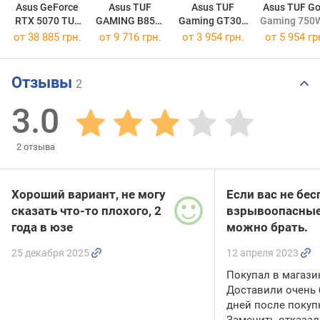
Asus GeForce
Asus TUF
Asus TUF
Asus TUF Go
RTX 5070 TUF
GAMING B850-
Gaming GT302
Gaming 750W
OC
PLUS WIFI
ARGB Black
от 38 885 грн.
от 9 716 грн.
от 3 954 грн.
от
5 954 гр
Отзывы
2
3.0
2
отзыва
Хороший вариант, не могу
Если вас не бе
сказать что-то плохого, 2
взрывоопасные
года в юзе
можно брать.
25 декабря 2025
12 апреля 2023
Покупал в магазин
Доставили очень 
дней после покупк
Заменить отказал