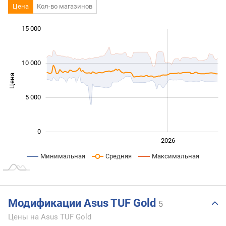
Цена
Кол-во магазинов
 000
 000
 000
 000
 000
 000
 000
15 000
10 000
Цена
10 000
5 000
0
2024
2025
2028
2026
L
Минимальная
Средняя
Максимальная
Модификации Asus TUF Gold
5
Цены на Asus TUF Gold