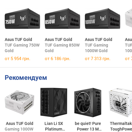
Asus TUF Gold
Asus TUF Gold
Asus TUF Gold
Asu
TUF Gaming 750W
TUF Gaming 850W
TUF Gaming
TUF
Gold
Gold
1000W Gold
100
от 5 954 грн.
от 6 186 грн.
от 7 313 грн.
от 
Рекомендуем
Asus TUF Gold
Lian Li SX
be quiet! Pure
Thermaltak
Gaming 1000W White
Platinum
Power 13 M
ToughPowe