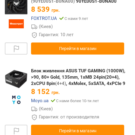
(90YE00S1-B0NA00)
90YE00S1-B0NA00
8 539
грн.
FOXTROT.UA
С нами 9 лет
(Киев)
Гарантия: 10 лет
Перейти в магазин
Блок живлення ASUS TUF GAMING (1000W),
>90, 80+ Gold, 135mm, 1xMB 24pin(20+4),
2xCPU 8pin
(4+4)
, 4xMolex, 5xSATA, 4xPCIe 9
8 152
грн.
Moyo.ua
С нами более 10-ти лет
(Киев)
Гарантия: от производителя
Перейти в магазин