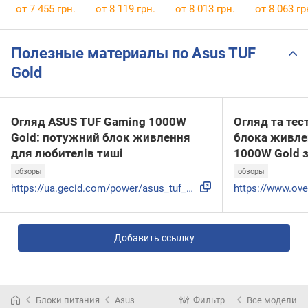
SX1000P Black
BP029
GT
от
7 455 грн.
от
8 119 грн.
от
8 013 грн.
от
8 063 гр
1000W Sno
Полезные материалы по Asus TUF
Gold
Огляд ASUS TUF Gaming 1000W
Огляд та тес
Gold: потужний блок живлення
блока живле
для любителів тиші
1000W Gold з
обзоры
обзоры
https://ua.gecid.com/power/asus_tuf_gaming_1000w_gold/
Добавить ссылку
Блоки питания
Asus
Фильтр
Все модели