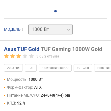
750 Вт
850 Вт
1000 Вт
МОДЕЛЬ
5
белый
1200 Вт
Asus TUF Gold
TUF Gaming 1000W Gold
3.0 /
2
отзыва
2023 год
TUF
полупассивная СО
80+ Gold
гарантия
Мощность:
1000 Вт
Форм-фактор:
ATX
Питание MB/CPU:
24+8+8(4+4) pin
КПД:
92 %