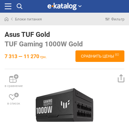
Блоки питания
Фильтр
Искали
раньше
Asus TUF Gold
TUF Gaming 1000W Gold
80
7 313 — 11 270
СРАВНИТЬ ЦЕНЫ
грн.
в сравнение
в список