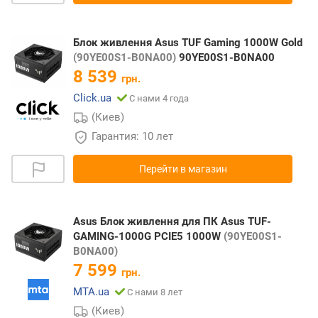
Блок живлення Asus TUF Gaming 1000W Gold
(90YE00S1-B0NA00)
90YE00S1-B0NA00
8 539
грн.
Click.ua
С нами 4 года
(Киев)
Гарантия: 10 лет
Перейти в магазин
Asus Блок живлення для ПК Asus TUF-
GAMING-1000G PCIE5 1000W
(90YE00S1-
B0NA00)
7 599
грн.
MTA.ua
С нами 8 лет
(Киев)