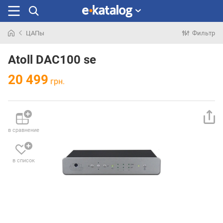
ЦАПы
Фильтр
Искали
раньше
Atoll DAC100 se
20 499
грн.
в сравнение
в список