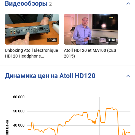
Видеообзоры
2
Unboxing Atoll Electronique
Atoll HD120 et MA100 (CES
HD120 Headphone
2015)
Amplifier/DAC
Динамика цен на Atoll HD120
 000
 000
 000
 000
 000
0
60 000
50 000
Средняя цена
40 000
15 000