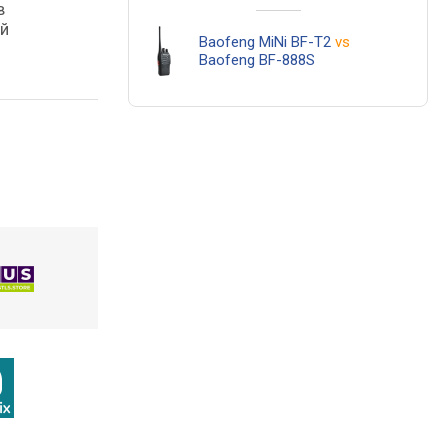
в
ой
Baofeng MiNi BF-T2
vs
Baofeng BF-888S