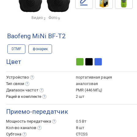
Видео
Фото
2
9
Baofeng MiNi BF-T2
DTMF
фонарик
Цвет
Устройство
портативная рация
Тип
связи
аналоговая
Диапазон
частот
PMR (446 МГц)
Раций в
комплекте
2 шт
Приемо-передатчик
Мощность
передатчика
0.5 Вт
Кол-во
каналов
8 шт
Субтона
CTCSS