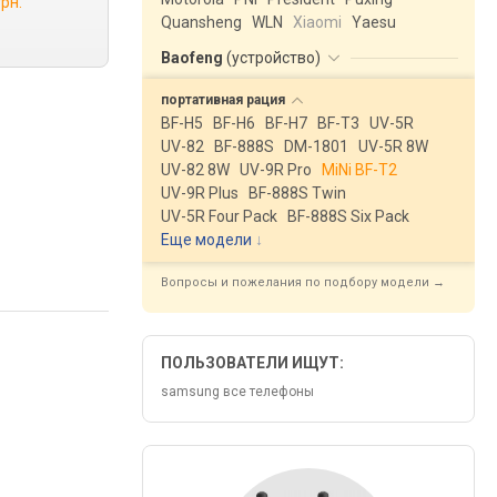
грн.
Quansheng
WLN
Xiaomi
Yaesu
Baofeng
(
устройство
)
портативная
рация
BF-H5
BF-H6
BF-H7
BF-T3
UV-5R
UV-82
BF-888S
DM-1801
UV-5R 8W
UV-82 8W
UV-9R Pro
MiNi BF-T2
UV-9R Plus
BF-888S Twin
UV-5R Four Pack
BF-888S Six Pack
Еще модели
↓
Вопросы и пожелания по подбору модели →
ПОЛЬЗОВАТЕЛИ ИЩУТ:
samsung все телефоны