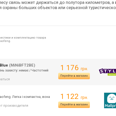
лесу связь может держаться до полутора километров, а 
я охраны больших объектов или серьезной туристическ
ристики и комплектацию товара
aofeng.
 Blue
(MiNiBFT2BE)
1 176
грн.
упінь захисту: немає / Частотний
Перейти в магазин
аться
1 122
aofeng. Легка і компактна, вона
грн.
Перейти в магазин
 от производителя