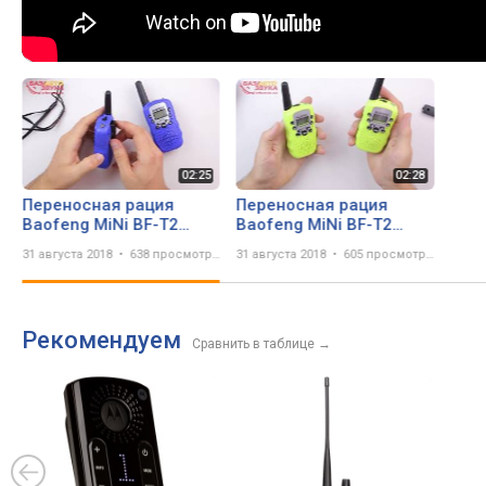
Переносная рация
Переносная рация
Baofeng MiNi BF-T2
Baofeng MiNi BF-T2
PMR446 BLUE
PMR446 GREEN
31 августа 2018
638 просмотров
31 августа 2018
605 просмотров
Рекомендуем
Сравнить в таблице
→