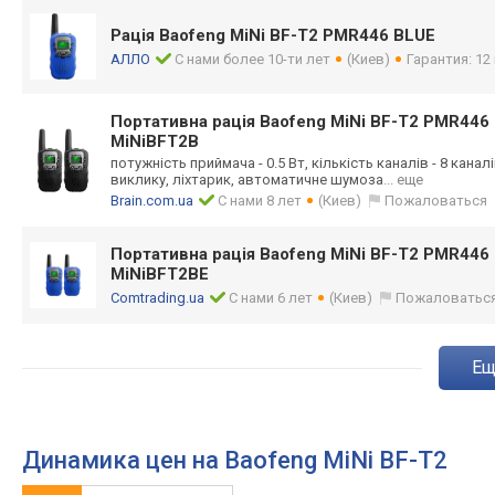
Рація Baofeng MiNi BF-T2 PMR446 BLUE
АЛЛО
С нами более 10-ти лет
(Киев)
Гарантия: 12
Портативна рація Baofeng MiNi BF-T2 PMR446
MiNiBFT2B
потужність приймача - 0.5 Вт, кількість каналів - 8 канал
виклику, ліхтарик, автоматичне шумоза
... еще
Brain.com.ua
С нами 8 лет
(Киев)
Пожаловаться
Портативна рація Baofeng MiNi BF-T2 PMR446
MiNiBFT2BE
Comtrading.ua
С нами 6 лет
(Киев)
Пожаловатьс
e
Динамика цен на Baofeng MiNi BF-T2