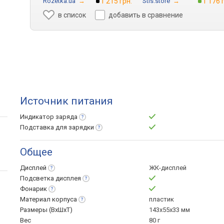
Rozetka.ua
→
1 215 грн.
Stls.store
→
1 176 
в список
добавить в сравнение
Источник питания
Индикатор
заряда
Подставка для
зарядки
Общее
Дисплей
ЖК-дисплей
Подсветка
дисплея
Фонарик
Материал
корпуса
пластик
Размеры (ВхШхТ)
143x55x33 мм
Вес
80 г