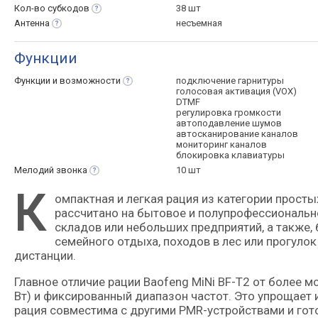
Кол-во
субкодов
38 шт
Антенна
несъемная
Функции
Функции и
возможности
подключение гарнитуры
голосовая активация (VOX)
DTMF
регулировка громкости
автоподавление шумов
автосканирование каналов
мониторинг каналов
блокировка клавиатуры
Мелодий
звонка
10 шт
К
омпактная и легкая рация из категории простых портативных моделей бюджетного класса. Устройство
рассчитано на бытовое и полупрофессиональн
складов или небольших предприятий, а также,
семейного отдыха, походов в лес или прогулок
дистанции.
Главное отличие рации Baofeng MiNi BF-T2 от более
Вт) и фиксированный диапазон частот. Это упрощает 
рация совместима с другими PMR-устройствами и гото