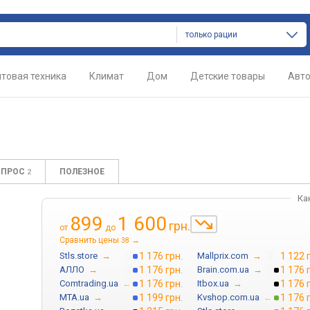
только рации
товая техника
Климат
Дом
Детские товары
Авт
ОПРОС
ПОЛЕЗНОЕ
2
Ка
899
1 600
грн.
от
до
Сравнить цены
→
38
Stls.store
→
1 176 грн.
Mallprix.com
→
1 122 
АЛЛО
→
1 176 грн.
Brain.com.ua
→
1 176 
Comtrading.ua
→
1 176 грн.
Itbox.ua
→
1 176 
MTA.ua
→
1 199 грн.
Kvshop.com.ua
→
1 176 