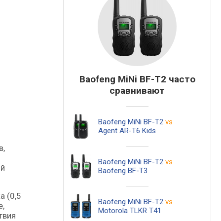
Baofeng MiNi BF-T2 часто
сравнивают
Baofeng MiNi BF-T2
vs
Agent AR-T6 Kids
в,
Baofeng MiNi BF-T2
vs
ой
Baofeng BF-T3
а (0,5
Baofeng MiNi BF-T2
vs
е,
Motorola TLKR T41
твия