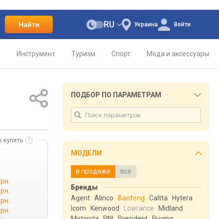
RU
Найти
Украина
Войти
о
Инструмент
Туризм
Спорт
Мода и аксессуары
ПОДБОР ПО ПАРАМЕТРАМ
к купить
МОДЕЛИ
в продаже
все
грн.
Бренды
грн.
Agent
Alinco
Baofeng
Caltta
Hytera
грн.
Icom
Kenwood
Lowrance
Midland
грн.
Motorola
PNI
President
Puxing