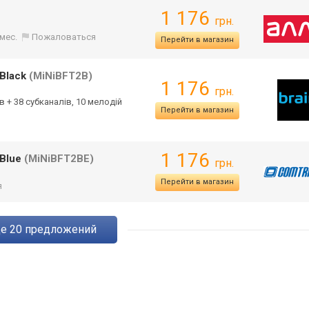
1 176
грн.
 мес.
Пожаловаться
Перейти в магазин
 Black
(MiNiBFT2B)
1 176
грн.
ів + 38 субканалів, 10 мелодій
Перейти в магазин
1 176
 Blue
(MiNiBFT2BE)
грн.
Перейти в магазин
я
ще
20
предложений