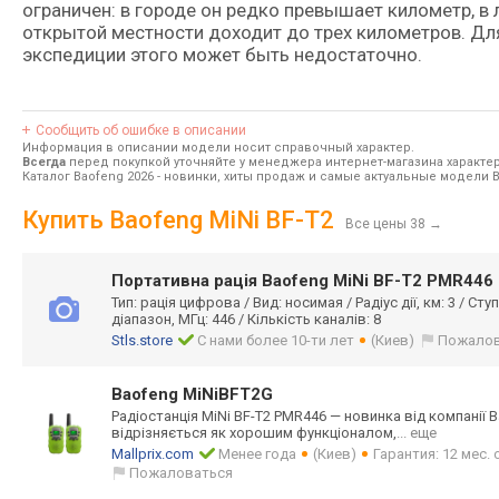
ограничен: в городе он редко превышает километр, в 
открытой местности доходит до трех километров. Дл
экспедиции этого может быть недостаточно.
Сообщить об ошибке в описании
Информация в описании модели носит справочный характер.
Всегда
перед покупкой уточняйте у менеджера интернет-магазина характе
Каталог Baofeng 2026
- новинки, хиты продаж и самые актуальные модели B
Купить Baofeng MiNi BF-T2
Все цены 38
→
Портативна рація Baofeng MiNi BF-T2 PMR446
Тип: рація цифрова / Вид: носимая / Радіус дії, км: 3 / Ст
діапазон, МГц: 446 / Кількість каналів: 8
Stls.store
С нами более 10-ти лет
(Киев)
Пожалов
Baofeng MiNiBFT2G
Радіостанція MiNi BF-T2 PMR446 — новинка від компанії B
відрізняється як хорошим функціоналом,
... еще
Mallprix.com
Менее года
(Киев)
Гарантия: 12 мес.
Пожаловаться