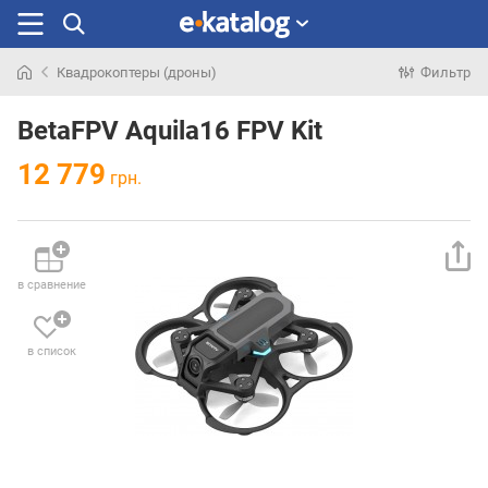
Квадрокоптеры (дроны)
Фильтр
Искали
раньше
BetaFPV Aquila16 FPV Kit
12 779
грн.
в сравнение
в список