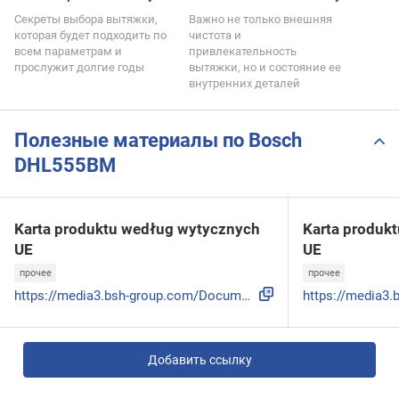
Секреты выбора вытяжки,
Важно не только внешняя
которая будет подходить по
чистота и
всем параметрам и
привлекательность
прослужит долгие годы
вытяжки, но и состояние ее
внутренних деталей
Полезные материалы по Bosch
DHL555BM
Karta produktu według wytycznych
Karta produk
UE
UE
прочее
прочее
https://media3.bsh-group.com/Documents/eudatasheet/pl-PL/DH...
Добавить ссылку