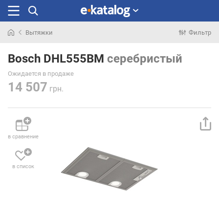
Вытяжки
Фильтр
Искали
раньше
Bosch DHL555BM
серебристый
Ожидается в продаже
14 507
грн.
в сравнение
в список