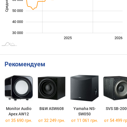
50 000
40 000
30 000
2024
2027
2025
2026
L
Рекомендуем
Monitor Audio
B&W ASW608
Yamaha NS-
SVS SB-200
Apex AW12
SW050
от 35 690 грн.
от 32 249 грн.
от 11 061 грн.
от 54 499 гр