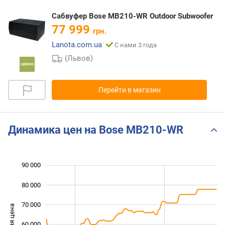
Сабвуфер Bose MB210-WR Outdoor Subwoofer
77 999
грн.
Lanota.com.ua
С нами 3 года
(Львов)
Перейти в магазин
Динамика цен на Bose MB210-WR
90 000
 000
 000
 000
80 000
70 000
Средняя цена
60 000
30 000