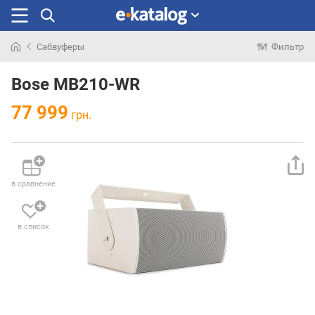
Сабвуферы
Фильтр
Искали
раньше
Bose MB210-WR
77 999
грн.
в сравнение
в список