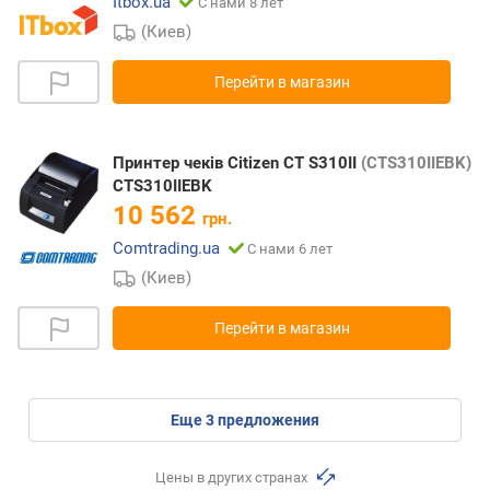
Itbox.ua
С нами 8 лет
(Киев)
Перейти в магазин
Принтер чеків Citizen CT S310II
(CTS310IIEBK)
CTS310IIEBK
10 562
грн.
Comtrading.ua
С нами 6 лет
(Киев)
Перейти в магазин
eще
3
предложения
Цены в других странах