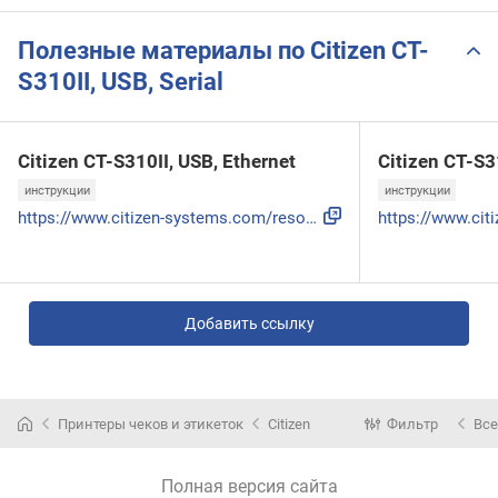
Полезные материалы по Citizen CT-
S310II, USB, Serial
Citizen CT-S310II, USB, Ethernet
Citizen CT-S3
инструкции
инструкции
https://www.citizen-systems.com/resource/support/POS/Manual...
Добавить ссылку
Принтеры чеков и этикеток
Citizen
Фильтр
Все
Полная версия сайта