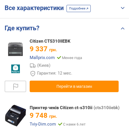
Все характеристики
Подробнее
Где купить?
Citizen CTS310IIEBK
9 337
грн.
Mallprix.com
Менее года
(Киев)
Гарантия: 12 мес.
Перейти в магазин
Принтер чеків Citizen ct-s310ii
(cts310iiebk)
9 748
грн.
Tviy-Dim.com
С нами 6 лет