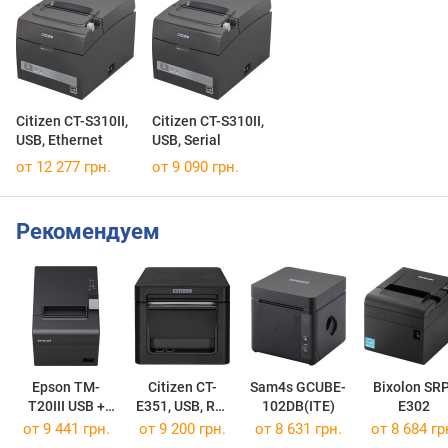
Citizen CT-S310II,
Citizen CT-S310II,
USB, Ethernet
USB, Serial
от 12 277 грн.
от 9 090 грн.
Рекомендуем
Epson TM-
Citizen CT-
Sam4s GCUBE-
Bixolon SR
T20III USB +
E351, USB, RS-
102DB(ITE)
E302
Serial
232
от 9 441 грн.
от 9 200 грн.
от 8 631 грн.
от 8 684 гр