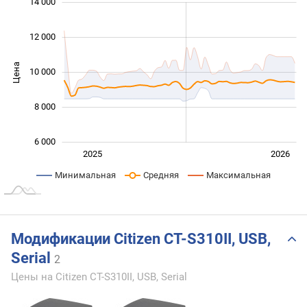
 000
 000
 000
 000
 000
 000
14 000
12 000
Цена
10 000
10 000
8 000
6 000
Янв. 2025
Июль
2027
2025
2026
L
Минимальная
Средняя
Максимальная
Модификации Citizen CT-S310II, USB,
Serial
2
Цены на Citizen CT-S310II, USB, Serial