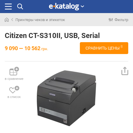
Принтеры чеков и этикеток
Фильтр
Искали
раньше
Citizen CT-S310II, USB, Serial
8
9 090 — 10 562
СРАВНИТЬ ЦЕНЫ
грн.
в сравнение
в список