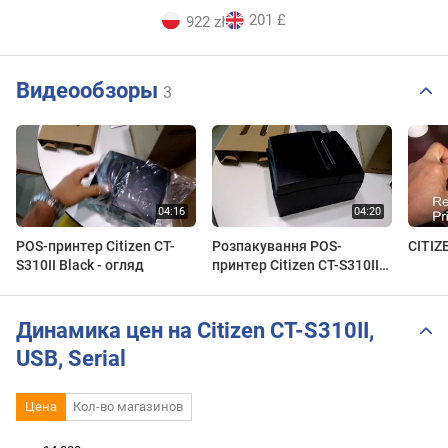
201 £
922 zł
Видеообзоры
3
POS-принтер Citizen CT-
Розпакування POS-
CITIZ
S310II Black - огляд
принтер Citizen CT-S310II
Black
Динамика цен на Citizen CT-S310II,
USB, Serial
Цена
Кол-во магазинов