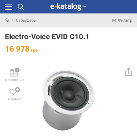
Сабвуферы
Фильтр
Искали
раньше
Electro-Voice EVID C10.1
16 978
грн.
в сравнение
в список