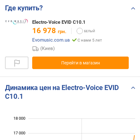
Где купить?
Electro-Voice EVID C10.1
16 978
грн.
Evomusic.com.ua
С нами 5 лет
(Киев)
Перейти в магазин
Динамика цен на Electro-Voice EVID
C10.1
 500
 500
 500
 000
 000
 000
18 000
17 000